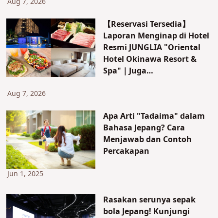
untuk memasak, dll.
Aug 7, 2026
Penawaran khusus untuk
【Reservasi Tersedia】
wisatawan asing yang
Laporan Menginap di Hotel
berkunjung ke Jepang.
Resmi JUNGLIA "Oriental
Hotel Okinawa Resort &
Spa"｜Juga
Memperkenalkan Atraksi
Baru & Akses ke JUNGLIA!
Aug 7, 2026
Apa Arti "Tadaima" dalam
Bahasa Jepang? Cara
Menjawab dan Contoh
Percakapan
Jun 1, 2025
Rasakan serunya sepak
bola Jepang! Kunjungi