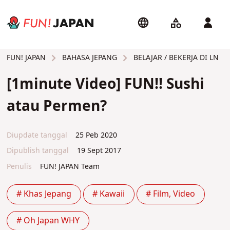
BAHASA JEPANG
BELAJAR / BEKERJA DI LN
FUN! JAPAN
[1minute Video] FUN!! Sushi
atau Permen?
Diupdate tanggal
25 Peb 2020
Dipublish tanggal
19 Sept 2017
Penulis
FUN! JAPAN Team
# Khas Jepang
# Kawaii
# Film, Video
# Oh Japan WHY