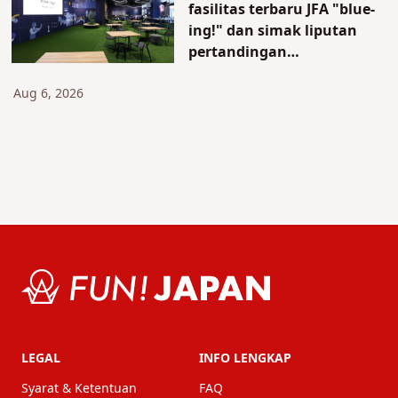
fasilitas terbaru JFA "blue-
ing!" dan simak liputan
pertandingan
persahabatan
internasional
Aug 6, 2026
LEGAL
INFO LENGKAP
Syarat & Ketentuan
FAQ