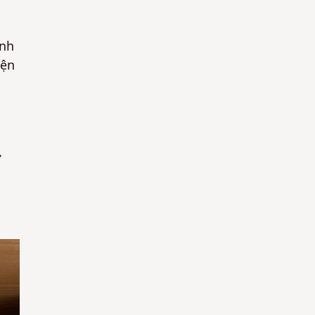
ánh
iện
ữ