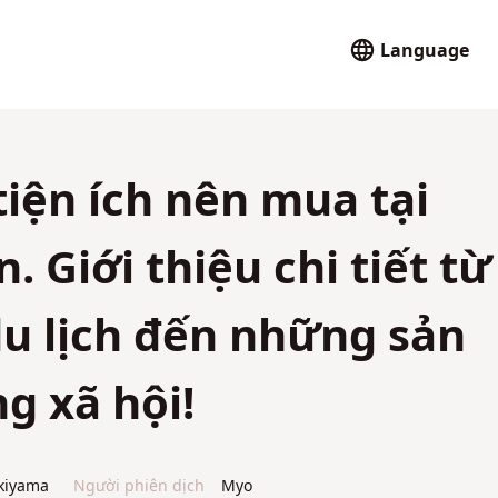
Language
ện ích nên mua tại
 Giới thiệu chi tiết từ
du lịch đến những sản
g xã hội!
kiyama
Người phiên dịch
Myo