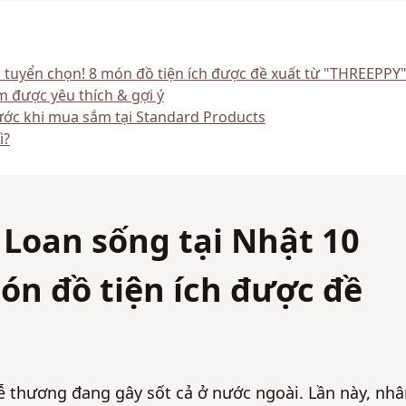
 tuyển chọn! 8 món đồ tiện ích được đề xuất từ "THREEPPY
 được yêu thích & gợi ý
ước khi mua sắm tại Standard Products
ì?
 Loan sống tại Nhật 10
ón đồ tiện ích được đề
thương đang gây sốt cả ở nước ngoài. Lần này, nhâ