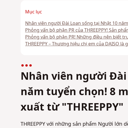
Mục lục
Nhân viên người Đài Loan sống tại Nhật 10 năm
Phỏng vấn bộ phận PR của THREEPPY! Sản phẩm
Phỏng vấn bộ phận PR! Những điều nên biết tr
THREEPPY – Thương hiệu chị em của DAISO là g
Nhân viên người Đài
năm tuyển chọn! 8 m
xuất từ "THREEPPY"
THREEPPY với những sản phẩm Người lớn dễ 