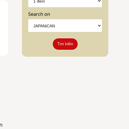
Search on
"
Tìm kiếm
n