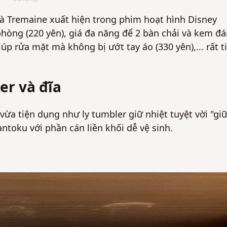
à Tremaine xuất hiện trong phim hoạt hình Disney
phòng (220 yên), giá đa năng để 2 bàn chải và kem đ
p rửa mặt mà không bị ướt tay áo (330 yên),... rất t
er và đĩa
ừa tiện dụng như ly tumbler giữ nhiệt tuyệt vời "gi
antoku với phần cán liền khối dễ vệ sinh.