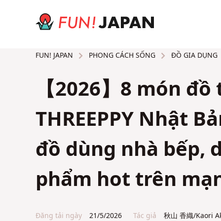
PHONG CÁCH SỐNG
ĐỒ GIA DỤNG
FUN! JAPAN
【2026】8 món đồ ti
THREEPPY Nhật Bản.
đồ dùng nhà bếp, 
phẩm hot trên mạn
Đăng tải ngày
21/5/2026
Tác giả
秋山 香織/Kaori A