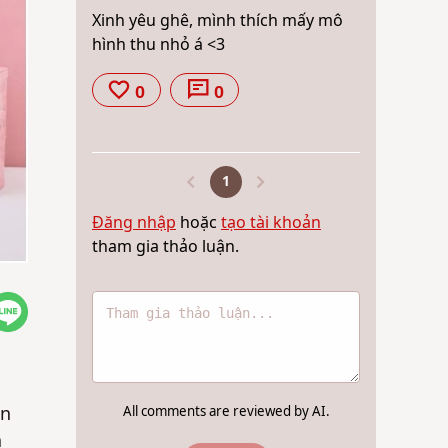
Xinh yêu ghê, mình thích mấy mô
hình thu nhỏ á <3
0
0
1
Đăng nhập
hoặc
tạo tài khoản
tham gia thảo luận.
ên
All comments are reviewed by AI.
a