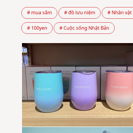
# mua sắm
# đồ lưu niệm
# Nhân vật 
# 100yen
# Cuộc sống Nhật Bản