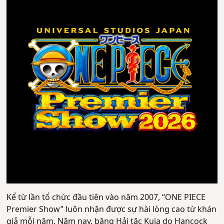
Kể từ lần tổ chức đầu tiên vào năm 2007, “ONE PIECE
Premier Show” luôn nhận được sự hài lòng cao từ khán
giả mỗi năm. Năm nay, băng Hải tặc Kuja do Hancock