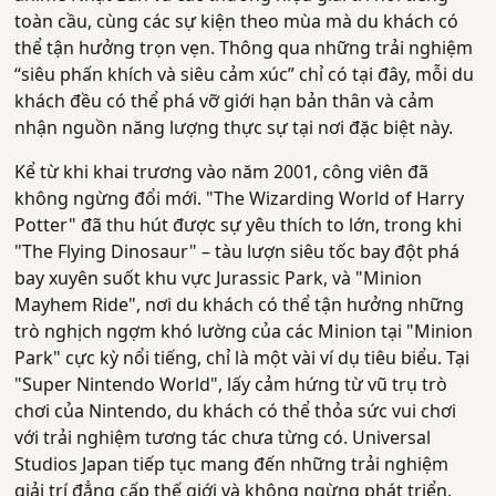
toàn cầu, cùng các sự kiện theo mùa mà du khách có
thể tận hưởng trọn vẹn. Thông qua những trải nghiệm
“siêu phấn khích và siêu cảm xúc” chỉ có tại đây, mỗi du
khách đều có thể phá vỡ giới hạn bản thân và cảm
nhận nguồn năng lượng thực sự tại nơi đặc biệt này.
Kể từ khi khai trương vào năm 2001, công viên đã
không ngừng đổi mới. "The Wizarding World of Harry
Potter" đã thu hút được sự yêu thích to lớn, trong khi
"The Flying Dinosaur" – tàu lượn siêu tốc bay đột phá
bay xuyên suốt khu vực Jurassic Park, và "Minion
Mayhem Ride", nơi du khách có thể tận hưởng những
trò nghịch ngợm khó lường của các Minion tại "Minion
Park" cực kỳ nổi tiếng, chỉ là một vài ví dụ tiêu biểu. Tại
"Super Nintendo World", lấy cảm hứng từ vũ trụ trò
chơi của Nintendo, du khách có thể thỏa sức vui chơi
với trải nghiệm tương tác chưa từng có. Universal
Studios Japan tiếp tục mang đến những trải nghiệm
giải trí đẳng cấp thế giới và không ngừng phát triển,