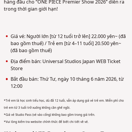
hàng đầu cho “ONE PIECE Premier Show 2026” diễn ra
trong thời gian giới hạn!
Giá vé: Người lớn [từ 12 tuổi trở lên] 22.000 yên~ (đã
bao gồm thuế) / Trẻ em [từ 4–11 tuổi] 20.500 yên~
(đã bao gồm thuế)
Địa điểm bán: Universal Studios Japan WEB Ticket
Store
Bắt đầu bán: Thứ Tư, ngày 10 tháng 6 năm 2026, từ
12:00
*Trẻ em là học sinh tiểu học, dù đã 12 tuổi, vẫn áp dụng giá vé trẻ em. Miễn phí cho
trẻ em từ 3 tuổi trở xuống không cần ghế ngồi.
*Giá vé Studio Pass (vé vào cổng) không bao gồm trong giá trên.
*Vui lòng kiểm tra website chính thức để biết chi tiết về vé.