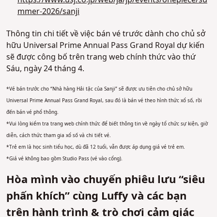
https://www.usj.co.jp/web/ja/jp/events/onepiece/su
mmer-2026/sanji
Thông tin chi tiết về việc bán vé trước dành cho chủ sở
hữu Universal Prime Annual Pass Grand Royal dự kiến
sẽ được công bố trên trang web chính thức vào thứ
Sáu, ngày 24 tháng 4.
*Vé bán trước cho “Nhà hàng Hải tặc của Sanji” sẽ được ưu tiên cho chủ sở hữu
Universal Prime Annual Pass Grand Royal, sau đó là bán vé theo hình thức xổ số, rồi
đến bán vé phổ thông.
*Vui lòng kiểm tra trang web chính thức để biết thông tin về ngày tổ chức sự kiện, giờ
diễn, cách thức tham gia xổ số và chi tiết vé.
*Trẻ em là học sinh tiểu học, dù đã 12 tuổi, vẫn được áp dụng giá vé trẻ em.
*Giá vé không bao gồm Studio Pass (vé vào cổng).
Hòa mình vào chuyến phiêu lưu “siêu
phấn khích” cùng Luffy và các bạn
trên hành trình & trò chơi cảm giác