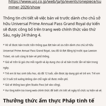
https://www.usj.co.jp/web/ja/jp/events/onepiece/su
mmer-2026/show
Thông tin chi tiết về việc bán vé trước dành cho chủ sở
hữu Universal Prime Annual Pass Grand Royal dự kiến
sẽ được công bố trên trang web chính thức vào thứ
Sáu, ngày 24 tháng 4.
* Vé sẽ được bán trước tiên thông qua đợt bán vé ưu tiên dành cho chủ sở hữu
Universal Prime Annual Pass Grand Royal, sau đó là đợt đăng ký trước qua Lawson
Ticket, và cuối cùng là bán vé phổ thông.
* Giá vé trên là giá cho mỗi người và áp dụng cho cả vé bán trước lẫn vé bán trong
ngày.
* Trẻ em là học sinh tiểu học, dù đã 12 tuổi, vẫn được áp dụng giá vé trẻ em. Trẻ em
từ 3 tuổi trở xuống không cần chỗ ngồi sẽ được miễn phí.
* Giá vé không bao gồm Studio Pass (vé vào cổng).
* Vui lòng kiểm tra trang web chính thức để biết chi tiết về ngày tổ chức sự kiện và vé.
Thưởng thức ẩm thực Pháp tinh tế