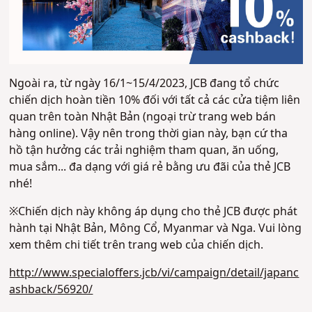
Ngoài ra, từ ngày 16/1~15/4/2023, JCB đang tổ chức
chiến dịch hoàn tiền 10% đối với tất cả các cửa tiệm liên
quan trên toàn Nhật Bản (ngoại trừ trang web bán
hàng online). Vậy nên trong thời gian này, bạn cứ tha
hồ tận hưởng các trải nghiệm tham quan, ăn uống,
mua sắm... đa dạng với giá rẻ bằng ưu đãi của thẻ JCB
nhé!
※Chiến dịch này không áp dụng cho thẻ JCB được phát
hành tại Nhật Bản, Mông Cổ, Myanmar và Nga. Vui lòng
xem thêm chi tiết trên trang web của chiến dịch.
http://www.specialoffers.jcb/vi/campaign/detail/japanc
ashback/56920/