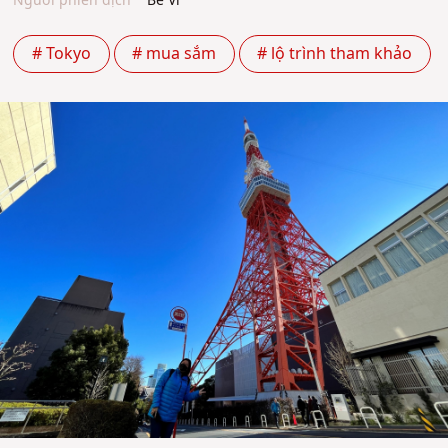
Người phiên dịch
Bé Vi
# Tokyo
# mua sắm
# lộ trình tham khảo