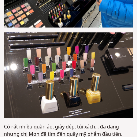
Có rất nhiều quần áo, giày dép, túi xách... đa dạng
nhưng chị Mon đã tìm đến quầy mỹ phẩm đầu tiên.