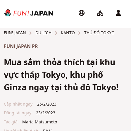
DU LỊCH
KANTO
THỦ ĐÔ TOKYO
FUN! JAPAN
FUN! JAPAN PR
Mua sắm thỏa thích tại khu
vực tháp Tokyo, khu phố
Ginza ngay tại thủ đô Tokyo!
Cập nhật ngày
25/2/2023
Đăng tải ngày
23/2/2023
Tác giả
Maria Matsumoto