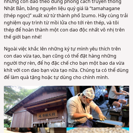
những con dao theo đúng phong cách truyền thống
Nhật Bản, bằng nguyên liệu quý giá là “tamahagane
(thép ngọc)” xuất xứ từ thành phố Izumo. Hãy cùng trải
nghiệm quy trình từ mồi lửa cho tới rèn thép, và tôi
thép để hoàn thành một con dao độc nhất vô nhị trên
thế giới bạn nhé!
Ngoài việc khắc lên những ký tự mình yêu thích trên
con dao vừa tạo, bạn cũng có thể đặt hàng những
người thợ rèn, để họ đặc chế cho bạn một bao da vừa
khít với con dao bạn vừa tạo nữa. Chúng ta có thể dùng
để làm quà tặng hoặc tự dùng cho chính mình.