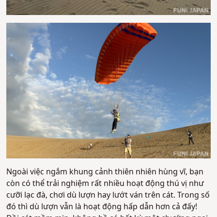
Ngoài việc ngắm khung cảnh thiên nhiên hùng vĩ, bạn
còn có thể trải nghiệm rất nhiều hoạt động thú vị như
cưỡi lạc đà, chơi dù lượn hay lướt ván trên cát. Trong số
đó thì dù lượn vẫn là hoạt động hấp dẫn hơn cả đấy!