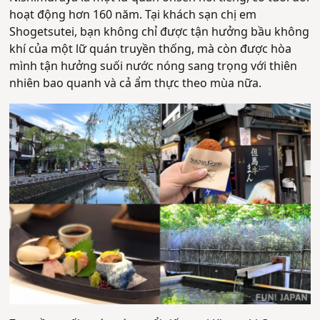
hoạt động hơn 160 năm. Tại khách sạn chị em
Shogetsutei, bạn không chỉ được tận hưởng bầu không
khí của một lữ quán truyền thống, mà còn được hòa
mình tận hưởng suối nước nóng sang trọng với thiên
nhiên bao quanh và cả ẩm thực theo mùa nữa.