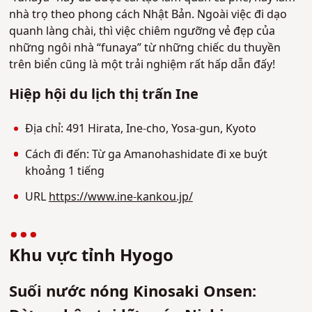
nhà trọ theo phong cách Nhật Bản. Ngoài việc đi dạo
quanh làng chài, thì việc chiêm ngưỡng vẻ đẹp của
những ngôi nhà “funaya” từ những chiếc du thuyền
trên biển cũng là một trải nghiệm rất hấp dẫn đấy!
Hiệp hội du lịch thị trấn Ine
Địa chỉ: 491 Hirata, Ine-cho, Yosa-gun, Kyoto
Cách đi đến: Từ ga Amanohashidate đi xe buýt
khoảng 1 tiếng
URL
https://www.ine-kankou.jp/
Khu vực tỉnh Hyogo
Suối nước nóng Kinosaki Onsen: