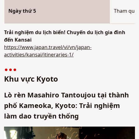
Ngày thứ 5
Tham quan
Trải nghiệm du lịch biển! Chuyến du lịch gia đình
đến Kansai
https://www.japan.travel/vi/vn/japan-
activities/kansai/itineraries-1/
Khu vực Kyoto
Lò rèn Masahiro Tantoujou tại thành
phố Kameoka, Kyoto: Trải nghiệm
làm dao truyền thống