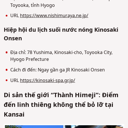
Toyooka, tỉnh Hyogo
URL
https://www.nishimuraya.ne.jp/
Hiệp hội du lịch suối nước nóng Kinosaki
Onsen
Địa chỉ: 78 Yushima, Kinosaki-cho, Toyooka City,
Hyogo Prefecture
Cách đi đến: Ngay gần ga JR Kinosaki Onsen
URL
https://kinosaki-spa.gr.jp/
Di sản thế giới “Thành Himeji”: Điểm
đến linh thiêng không thể bỏ lỡ tại
Kansai