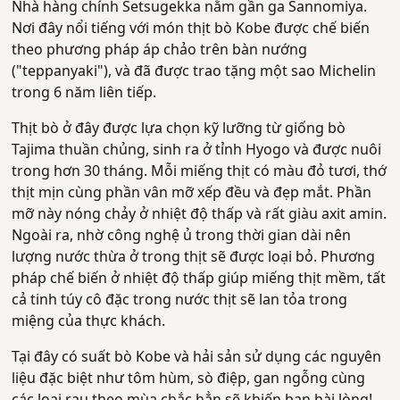
Nhà hàng chính Setsugekka nằm gần ga Sannomiya.
Nơi đây nổi tiếng với món thịt bò Kobe được chế biến
theo phương pháp áp chảo trên bàn nướng
("teppanyaki"), và đã được trao tặng một sao Michelin
trong 6 năm liên tiếp.
Thịt bò ở đây được lựa chọn kỹ lưỡng từ giống bò
Tajima thuần chủng, sinh ra ở tỉnh Hyogo và được nuôi
trong hơn 30 tháng. Mỗi miếng thịt có màu đỏ tươi, thớ
thịt mịn cùng phần vân mỡ xếp đều và đẹp mắt. Phần
mỡ này nóng chảy ở nhiệt độ thấp và rất giàu axit amin.
Ngoài ra, nhờ công nghệ ủ trong thời gian dài nên
lượng nước thừa ở trong thịt sẽ được loại bỏ. Phương
pháp chế biến ở nhiệt độ thấp giúp miếng thịt mềm, tất
cả tinh túy cô đặc trong nước thịt sẽ lan tỏa trong
miệng của thực khách.
Tại đây có suất bò Kobe và hải sản sử dụng các nguyên
liệu đặc biệt như tôm hùm, sò điệp, gan ngỗng cùng