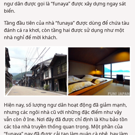
ngư dân được gọi là “funaya” được xây dựng ngay sát
biển.
Tầng đầu tiên của nhà “funaya” được dùng để chứa tàu
đánh cá ra khơi, còn tầng hai được sử dụng như một
nhà nghỉ để mời khách.
Hiện nay, số lượng ngư dân hoạt động đã giảm mạnh,
nhưng các ngôi nhà cũ với những đặc điểm như vậy
vẫn còn ở Ine. Nơi đây đã được chỉ định là Khu bảo tồn
các tòa nhà truyền thống quan trọng. Một phần của
“funaya” nay đã được cải tạo làm quán cà phê, hay làm