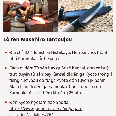
Lò rèn Masahiro Tantoujou
Địa chỉ: 32-1 Ishishiki Nishikaya, Honbai-cho, thành
phố Kameoka, tỉnh Kyoto
Cách đi đến: Từ sân bay quốc tế Kansai, đón xe buýt
trực tuyến từ sân bay Kansai đi đến ga Kyoto trong 1
tiếng rưỡi. Sau đó từ ga Kyoto đón tuyến JR Sanin
Main Line đi đến ga Kameoka. Cuối cùng, từ ga
Kameoka đi taxi thêm khoảng 25 phút.
Đến Kyoto học làm dao Shodai
https://www.japan.travel/vi/vn/japan-
activities/activities/26/