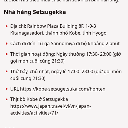
các loại rau theo mùa chắc hẳn sẽ khiến bạn hài lòng!
Nhà hàng Setsugekka
Địa chỉ: Rainbow Plaza Building 8F, 1-9-3
Kitanagasadori, thành phố Kobe, tỉnh Hyogo
Cách đi đến: Từ ga Sannomiya đi bộ khoảng 2 phút
Thời gian hoạt động: Ngày thường 17:30- 23:00 (giờ
gọi món cuối cùng 21:30)
Thứ bảy, chủ nhật, ngày lễ 17:00- 23:00 (giờ gọi món
cuối cùng 21:30)
URL
https://kobe-setsugetsuka.com/honten
Thịt bò Kobe ở Setsugekka
https://www.japan.travel/vi/vn/japan-
activities/activities/71/