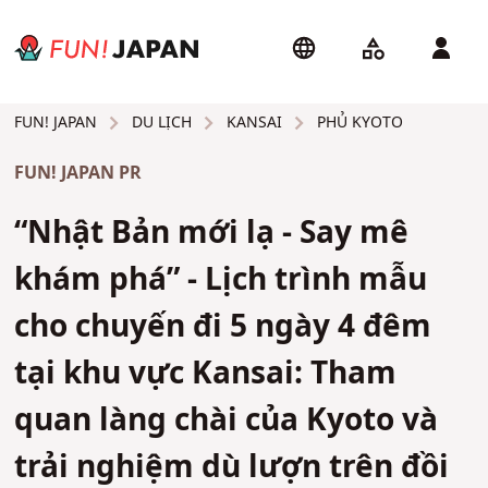
DU LỊCH
KANSAI
PHỦ KYOTO
FUN! JAPAN
FUN! JAPAN PR
“Nhật Bản mới lạ - Say mê
khám phá” - Lịch trình mẫu
cho chuyến đi 5 ngày 4 đêm
tại khu vực Kansai: Tham
quan làng chài của Kyoto và
trải nghiệm dù lượn trên đồi