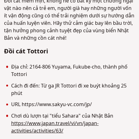
Đồi cát mềm mịn, không hề có bất kỳ một chướng ngại
vật nào nên cả trẻ em, người già hay những người vốn
ít vận động cũng có thể trải nghiệm dưới sự hướng dẫn
của huấn luyện viên. Hãy thử cảm giác bay lên bầu trời,
tận hưởng phong cảnh tuyệt đẹp của vùng biển Nhật
Bản và những cồn cát nhé!
Đồi cát Tottori
Địa chỉ: 2164-806 Yuyama, Fukube-cho, thành phố
Tottori
Cách đi đến: Từ ga JR Tottori đi xe buýt khoảng 25
phút
URL https://www.sakyu-vc.com/jp/
Chơi dù lượn tại "tiểu Sahara" của Nhật Bản
https://www.japan.travel/vi/vn/japan-
activities/activities/63/