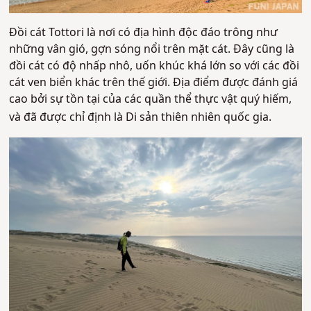
Đồi cát Tottori là nơi có địa hình độc đáo trông như
những vân gió, gợn sóng nổi trên mặt cát. Đây cũng là
đồi cát có độ nhấp nhô, uốn khúc khá lớn so với các đồi
cát ven biển khác trên thế giới. Địa điểm được đánh giá
cao bởi sự tồn tại của các quần thể thực vật quý hiếm,
và đã được chỉ định là Di sản thiên nhiên quốc gia.