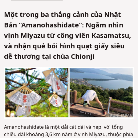
Một trong ba thắng cảnh của Nhật
Bản "Amanohashidate": Ngắm nhìn
vịnh Miyazu từ công viên Kasamatsu,
và nhận quẻ bói hình quạt giấy siêu
dễ thương tại chùa Chionji
Amanohashidate là một dải cát dài và hẹp, với tổng
chiều dài khoảng 3,6 km nằm ở vịnh Miyazu, thuộc phía