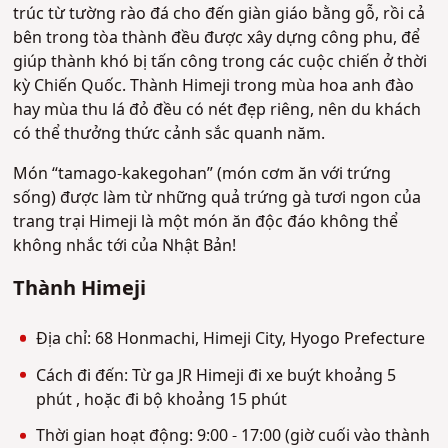
trúc từ tường rào đá cho đến giàn giáo bằng gỗ, rồi cả
bên trong tòa thành đều được xây dựng công phu, để
giúp thành khó bị tấn công trong các cuộc chiến ở thời
kỳ Chiến Quốc. Thành Himeji trong mùa hoa anh đào
hay mùa thu lá đỏ đều có nét đẹp riêng, nên du khách
có thể thưởng thức cảnh sắc quanh năm.
Món “tamago-kakegohan” (món cơm ăn với trứng
sống) được làm từ những quả trứng gà tươi ngon của
trang trại Himeji là một món ăn độc đáo không thể
không nhắc tới của Nhật Bản!
Thành Himeji
Địa chỉ: 68 Honmachi, Himeji City, Hyogo Prefecture
Cách đi đến: Từ ga JR Himeji đi xe buýt khoảng 5
phút , hoặc đi bộ khoảng 15 phút
Thời gian hoạt động: 9:00 - 17:00 (giờ cuối vào thành