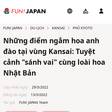
DU LỊCH
KANSAI
PHỦ KYOTO
FUN! JAPAN
Những điểm ngắm hoa anh
đào tại vùng Kansai: Tuyệt
cảnh "sánh vai" cùng loài hoa
Nhật Bản
Cập nhật ngày
29/3/2022
Đăng tải ngày
13/3/2022
Tác giả
FUN! JAPAN Team