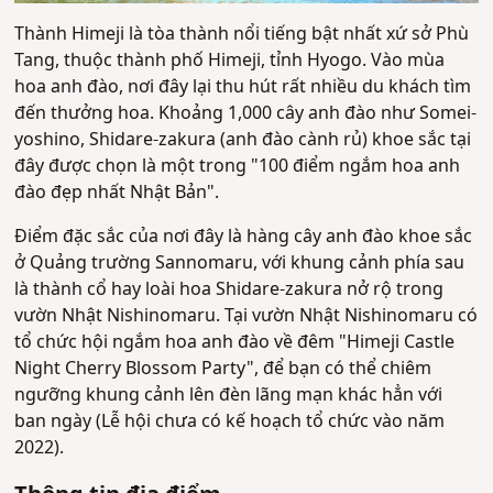
Thành Himeji là tòa thành nổi tiếng bật nhất xứ sở Phù
Tang, thuộc thành phố Himeji, tỉnh Hyogo. Vào mùa
hoa anh đào, nơi đây lại thu hút rất nhiều du khách tìm
đến thưởng hoa. Khoảng 1,000 cây anh đào như
Somei-
yoshino
, Shidare-zakura (anh đào cành rủ) khoe sắc tại
đây được chọn là một trong "100 điểm ngắm hoa anh
đào đẹp nhất Nhật Bản".
Điểm đặc sắc của nơi đây là hàng cây anh đào khoe sắc
ở Quảng trường Sannomaru, với khung cảnh phía sau
là thành cổ hay loài hoa Shidare-zakura nở rộ trong
vườn Nhật Nishinomaru. Tại vườn Nhật Nishinomaru có
tổ chức hội ngắm hoa anh đào về đêm "Himeji Castle
Night Cherry Blossom Party", để bạn có thể chiêm
ngưỡng khung cảnh lên đèn lãng mạn khác hẳn với
ban ngày (Lễ hội chưa có kế hoạch tổ chức vào năm
2022).