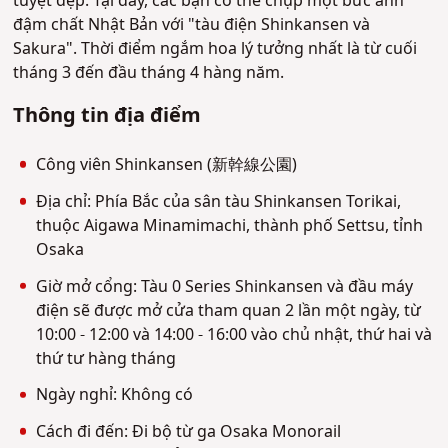
tuyệt đẹp. Tại đây, các bạn có thể chụp một bức ảnh
đậm chất Nhật Bản với "tàu điện Shinkansen và
Sakura". Thời điểm ngắm hoa lý tưởng nhất là từ cuối
tháng 3 đến đầu tháng 4 hàng năm.
Thông tin địa điểm
Công viên Shinkansen (新幹線公園)
Địa chỉ: Phía Bắc của sân tàu Shinkansen Torikai,
thuộc Aigawa Minamimachi, thành phố Settsu, tỉnh
Osaka
Giờ mở cổng: Tàu 0 Series Shinkansen và đầu máy
điện sẽ được mở cửa tham quan 2 lần một ngày, từ
10:00 - 12:00 và 14:00 - 16:00 vào chủ nhật, thứ hai và
thứ tư hàng tháng
Ngày nghỉ: Không có
Cách đi đến: Đi bộ từ ga Osaka Monorail