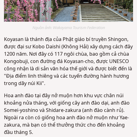
Nguồn ảnh: Wakayama Tourism Federation
Koyasan là thánh địa của Phật giáo bí truyền Shingon,
được đại sư Kobo Daishi (Không Hải) xây dựng cách đây
1200 năm. Nơi đây có 117 ngôi chùa, bao gồm cả chùa
Kongobuji, con đường đá Koyasan-cho, được UNESCO
công nhận là di sản văn hóa thế giới và được biết đến là
"Địa điểm linh thiêng và các tuyến đường hành hương
trong dãy núi Kii".
Hoa anh đào tại đây nở muộn hơn khu vực chân núi
khoảng nửa tháng, với giống cây anh đào dại, anh đào
Somei-yoshino và Shidare-zakura (anh đào cành rủ).
Ngoài ra còn có giống hoa anh đào nở muộn như Yae-
zakura, mà bạn có thể thưởng thức cho đến khoảng
đầu tháng 5.