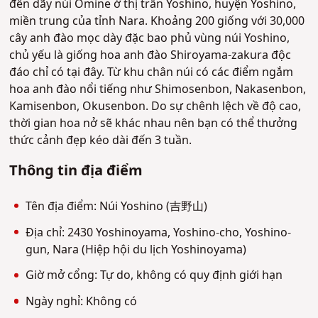
đến dãy núi Omine ở thị trấn Yoshino, huyện Yoshino,
miền trung của tỉnh Nara. Khoảng 200 giống với 30,000
cây anh đào mọc dày đặc bao phủ vùng núi Yoshino,
chủ yếu là giống hoa anh đào Shiroyama-zakura độc
đáo chỉ có tại đây. Từ khu chân núi có các điểm ngắm
hoa anh đào nổi tiếng như Shimosenbon, Nakasenbon,
Kamisenbon, Okusenbon. Do sự chênh lệch về độ cao,
thời gian hoa nở sẽ khác nhau nên bạn có thể thưởng
thức cảnh đẹp kéo dài đến 3 tuần.
Thông tin địa điểm
Tên địa điểm: Núi Yoshino (吉野山)
Địa chỉ: 2430 Yoshinoyama, Yoshino-cho, Yoshino-
gun, Nara (Hiệp hội du lịch Yoshinoyama)
Giờ mở cổng: Tự do, không có quy định giới hạn
Ngày nghỉ: Không có