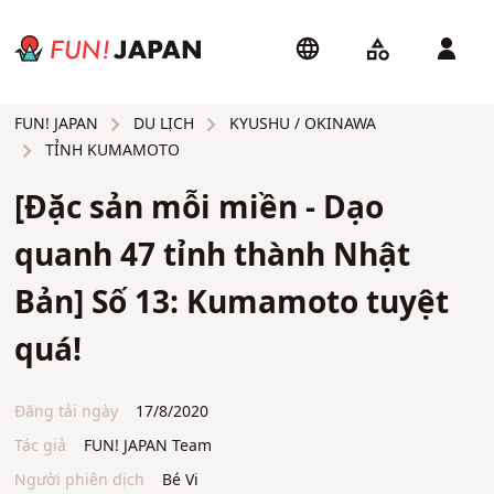
DU LỊCH
KYUSHU / OKINAWA
FUN! JAPAN
TỈNH KUMAMOTO
[Đặc sản mỗi miền - Dạo
quanh 47 tỉnh thành Nhật
Bản] Số 13: Kumamoto tuyệt
quá!
Đăng tải ngày
17/8/2020
Tác giả
FUN! JAPAN Team
Người phiên dịch
Bé Vi