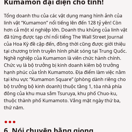
Kumamon đại diện cho tỉnh!
Tổng doanh thu của các vật dụng mang hình ảnh của
linh vật “Kumamon” nổi tiếng lên đến 128 tỷ yên! Còn
hơn cả một xí nghiệp lớn. Doanh thu khủng của linh vật
đã từng được tạp chí nổi tiếng The Wall Street Journal
của Hoa Kỳ đề cập đến, đồng thời cũng được giới thiệu
tại chương trình truyền hình phát sóng tại Trung Quốc.
Nghề nghiệp của Kumamon là viên chức hành chính.
Chức vụ là bộ trưởng bị kinh doanh kiêm bộ trưởng
hạnh phúc của tỉnh Kumamoto. Địa điểm làm việc nằm
tại khu vực “Kumamon Square” (phòng dành riêng cho
bộ trưởng bộ kinh doanh) thuộc tầng 1, tòa nhà phía
đông của khu mua sắm Tsuruya, khu phố Chuo-ku,
thuộc thành phố Kumamoto. Vắng mặt ngày thứ ba,
thứ năm.
6. Nói chuyện bằng giọng