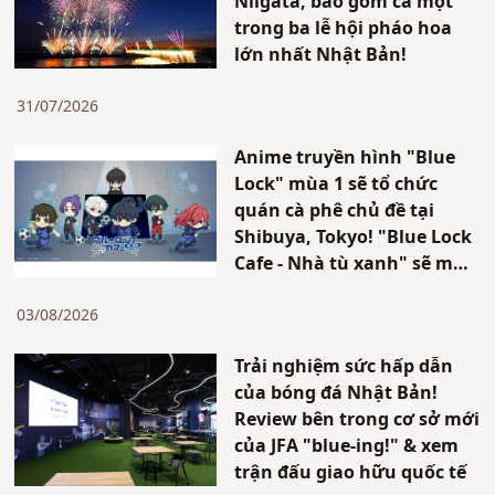
Niigata, bao gồm cả một
trong ba lễ hội pháo hoa
lớn nhất Nhật Bản!
31/07/2026
Anime truyền hình "Blue
Lock" mùa 1 sẽ tổ chức
quán cà phê chủ đề tại
Shibuya, Tokyo! "Blue Lock
Cafe - Nhà tù xanh" sẽ mở
cửa trong thời gian giới
hạn!!
03/08/2026
Trải nghiệm sức hấp dẫn
của bóng đá Nhật Bản!
Review bên trong cơ sở mới
của JFA "blue-ing!" & xem
trận đấu giao hữu quốc tế