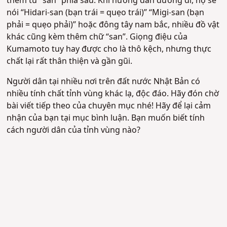
thêm từ “san” phía sau. Khi hướng dẫn đường đi, họ sẽ
nói “Hidari-san (bạn trái = quẹo trái)” “Migi-san (bạn
phải = quẹo phải)” hoặc đông tây nam bắc, nhiều đồ vật
khác cũng kèm thêm chữ “san”. Giọng điệu của
Kumamoto tuy hay được cho là thô kệch, nhưng thực
chất lại rất thân thiện và gần gũi.
Người dân tại nhiều nơi trên đất nước Nhật Bản có
nhiều tính chất tỉnh vùng khác lạ, độc đáo. Hãy đón chờ
bài viết tiếp theo của chuyên mục nhé! Hãy để lại cảm
nhận của bạn tại mục bình luận. Bạn muốn biết tính
cách người dân của tỉnh vùng nào?