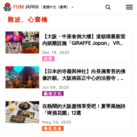
FUN!
JAPAN
繁體中文（臺灣）
難波、心齋橋
【大阪・中座食倒大樓】道頓堀最新室
內娛樂設施「GIRAFFE Japan」 VR
…
Dec 18, 2025
娛樂
【日本的寺廟與神社】向長滿青苔的佛
像許願。大阪南區正中心的法善寺，
…
Jul 08, 2025
藝術文化
在熱鬧的大阪盡情享受吧！夏季風物詩
「啤酒花園」12選
May 30, 2025
餐飲美食