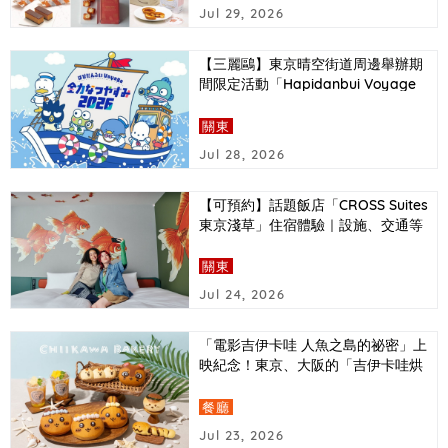
Jul 29, 2026
【三麗鷗】東京晴空街道周邊舉辦期
間限定活動「Hapidanbui Voyage
全力暑假2026」
關東
Jul 28, 2026
【可預約】話題飯店「CROSS Suites
東京淺草」住宿體驗｜設施、交通等
詳細介紹
關東
Jul 24, 2026
「電影吉伊卡哇 人魚之島的祕密」上
映紀念！東京、大阪的「吉伊卡哇烘
培坊」推出以電影中登場角色為主題
的造型麵包
餐廳
Jul 23, 2026