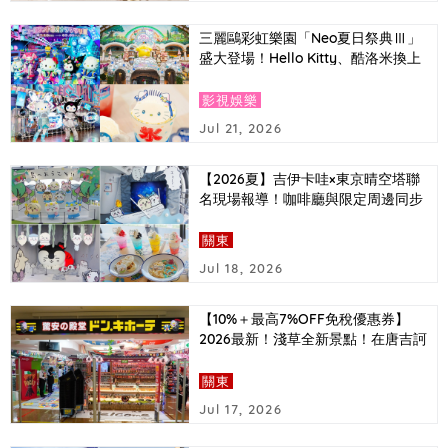
三麗鷗彩虹樂園「Neo夏日祭典Ⅲ」
盛大登場！Hello Kitty、酷洛米換上
Y3K時尚造型，還有AI拍照體驗首次
亮相
影視娛樂
Jul 21, 2026
【2026夏】吉伊卡哇×東京晴空塔聯
名現場報導！咖啡廳與限定周邊同步
介紹
關東
Jul 18, 2026
【10%＋最高7%OFF免稅優惠券】
2026最新！淺草全新景點！在唐吉訶
德必買的東京推薦伴手禮排行榜＆超
值優惠券大公開！
關東
Jul 17, 2026