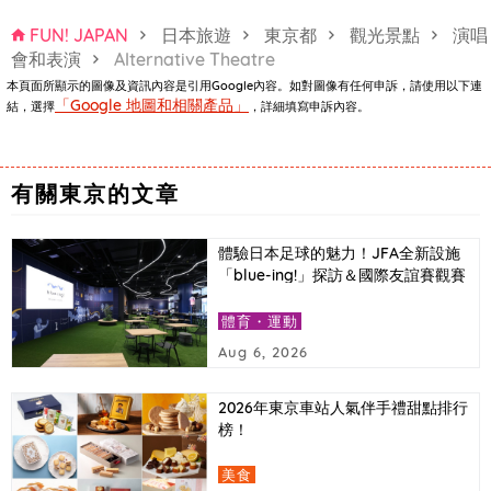
FUN! JAPAN
日本旅遊
東京都
觀光景點
演唱
會和表演
Alternative Theatre
本頁面所顯示的圖像及資訊內容是引用Google內容。如對圖像有任何申訴，請使用以下連
「Google 地圖和相關產品」
結，選擇
，詳細填寫申訴內容。
東京半島酒店「Peter」餐廳
有關東京的文章
體驗日本足球的魅力！JFA全新設施
「blue-ing!」探訪＆國際友誼賽觀賽
報導
體育・運動
Aug 6, 2026
2026年東京車站人氣伴手禮甜點排行
榜！
美食