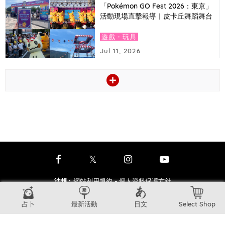
「Pokémon GO Fest 2026：東京」
活動現場直擊報導｜皮卡丘舞蹈舞台
與捷拉奧拉首次登場等亮點
遊戲・玩具
Jul 11, 2026
法規
:
網站利用規約
- 個人資料保護方針
洽詢中心
:
常見問題
- 聯絡我們
- 業務合作
占卜
最新活動
日文
Select Shop
其他
:
關於我們
copyright © JTB Corp. all rights reserved