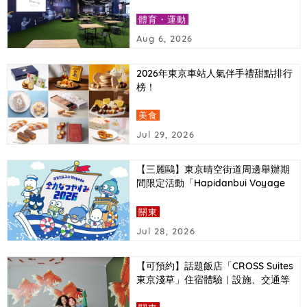
報導
體育・運動
Aug 6, 2026
2026年東京車站人氣伴手禮甜點排行
榜！
美食
Jul 29, 2026
【三麗鷗】東京晴空街道周邊舉辦期
間限定活動「Hapidanbui Voyage
全力暑假2026」
關東
Jul 28, 2026
【可預約】話題飯店「CROSS Suites
東京淺草」住宿體驗｜設施、交通等
詳細介紹