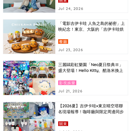
關東
Jul 24, 2026
「電影吉伊卡哇 人魚之島的祕密」上
映紀念！東京、大阪的「吉伊卡哇烘
培坊」推出以電影中登場角色為主題
的造型麵包
餐廳
Jul 23, 2026
三麗鷗彩虹樂園「Neo夏日祭典Ⅲ」
盛大登場！Hello Kitty、酷洛米換上
Y3K時尚造型，還有AI拍照體驗首次
亮相
影視娛樂
Jul 21, 2026
【2026夏】吉伊卡哇×東京晴空塔聯
名現場報導！咖啡廳與限定周邊同步
介紹
關東