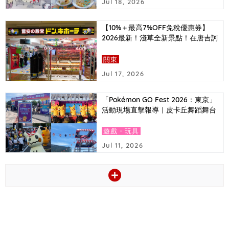
Jul 18, 2026
【10%＋最高7%OFF免稅優惠券】
2026最新！淺草全新景點！在唐吉訶
德必買的東京推薦伴手禮排行榜＆超
值優惠券大公開！
關東
Jul 17, 2026
「Pokémon GO Fest 2026：東京」
活動現場直擊報導｜皮卡丘舞蹈舞台
與捷拉奧拉首次登場等亮點
遊戲・玩具
Jul 11, 2026