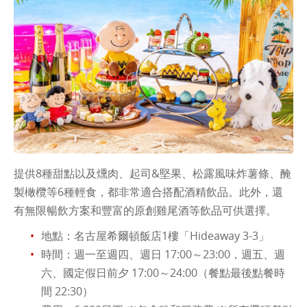
提供8種甜點以及
燻肉、起司&堅果、松露風味炸薯條
、
醃
製橄欖等6種輕食，都非常適合搭配酒精飲品。此外，還
有無限暢飲方案和豐富的原創雞尾酒等飲品可供選擇
。
地點：名古屋希爾頓飯店1樓「Hideaway 3-3」
時間：週一至週四、週日 17:00～23:00，週五、週
六、國定假日前夕 17:00～24:00（餐點最後點餐時
間 22:30）