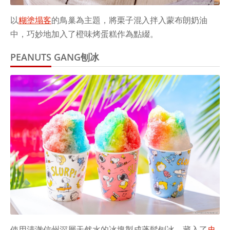
以
糊塗塌客
的鳥巢為主題，將栗子混入拌入蒙布朗奶油
中，巧妙地加入了橙味烤蛋糕作為點綴。
PEANUTS GANG刨冰
使用清澈信州深層天然水的冰塊製成蓬鬆刨冰，藏入了
史