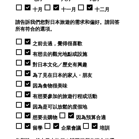
十月
十一月
十二月
請告訴我們您對日本旅遊的需求和偏好。請回答
所有符合的選項。
之前去過，覺得很喜歡
有想去的觀光地點或設施
對日本文化／歷史有興趣
為了見在日本的家人・朋友
因為食物很美味
有想要參加的旅遊行程或活動
因為是可以放鬆的度假地
想要去購物
因為預算合適
留學
企業會議
培訓