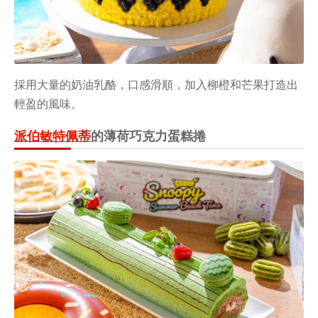
採用大量的奶油乳酪，口感滑順
，加入柳橙
和芒果打造出
輕盈的風味。
派伯敏特佩蒂
的薄荷巧克力蛋糕捲