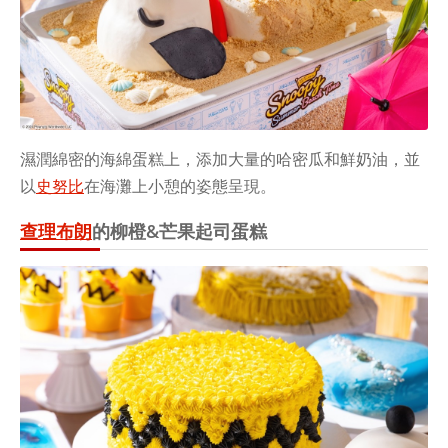
濕潤綿密的海綿蛋糕上，添加大量的哈密瓜和鮮奶油，並
以
史努比
在海灘上小憩的姿態呈現。
查理布朗
的柳橙&芒果起司蛋糕