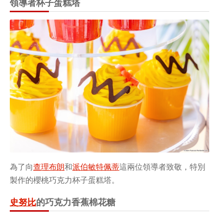
領導者杯子蛋糕塔
為了向
查理布朗
和
派伯敏特佩蒂
這兩位領導者致敬，特別
製作的櫻桃巧克力杯子蛋糕塔。
史努比
的巧克力香蕉棉花糖