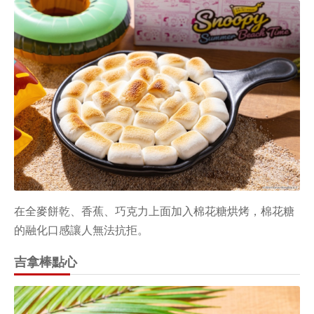
在全麥餅乾、香蕉、巧克力上面加入棉花糖烘烤，棉花糖
的融化口感讓人無法抗拒。
吉拿棒點心