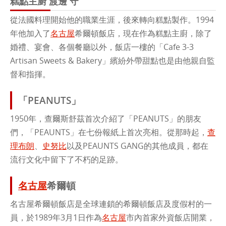
糕點主廚 渡邊 守
從法國料理開始他的職業生涯，後來轉向糕點製作。1994
年他加入了
名古屋
希爾頓飯店，現在作為糕點主廚，除了
婚禮、宴會、各個餐廳以外，飯店一樓的「Cafe 3-3
Artisan Sweets & Bakery」繽紛外帶甜點也是由他親自監
督和指揮。
「PEANUTS」
1950年，查爾斯舒茲首次介紹了「PEANUTS」的朋友
們，「PEAUNTS」在七份報紙上首次亮相。從那時起，
查
理布朗
、
史努比
以及PEAUNTS GANG的其他成員，都在
流行文化中留下了不朽的足跡。
名古屋
希爾頓
名古屋希爾頓飯店是全球連鎖的希爾頓飯店及度假村的一
員，於1989年3月1日作為
名古屋
市內首家外資飯店開業，