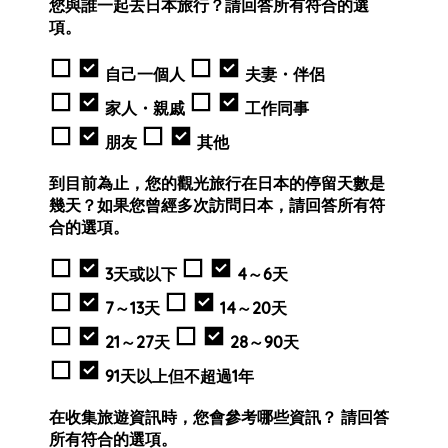
您與誰一起去日本旅行？請回答所有符合的選
項。
自己一個人
夫妻・伴侶
家人・親戚
工作同事
朋友
其他
到目前為止，您的觀光旅行在日本的停留天數是
幾天？如果您曾經多次訪問日本，請回答所有符
合的選項。
3天或以下
4～6天
7～13天
14～20天
21～27天
28～90天
91天以上但不超過1年
在收集旅遊資訊時，您會參考哪些資訊？ 請回答
所有符合的選項。