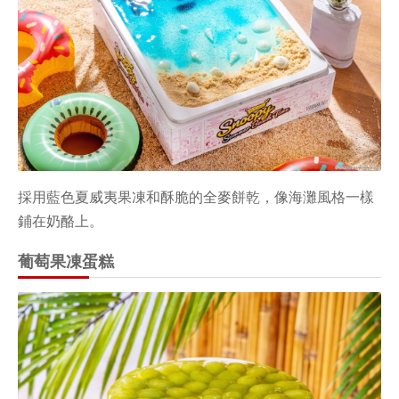
採用藍色夏威夷果凍和酥脆的全麥餅乾，像海灘風格一樣
鋪在奶酪上。
葡萄果凍蛋糕