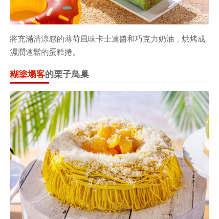
將充滿清涼感的薄荷風味卡士達醬和巧克力奶油，烘烤成
濕潤蓬鬆的蛋糕捲。
糊塗塌客
的栗子鳥巢