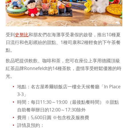
受到
史努比
和朋友們在海灘享受暑假的啟發，推出10種夏
日流行和色彩繽紛的甜點、1種司康和2種輕食的下午茶餐
點。
飲品吧提供軟飲、咖啡和茶，您可在座位上享用德國頂級
紅茶品牌Ronnefeldt的14種茶飲，盡情享受輕鬆優雅的時
光。
地點：名古屋希爾頓飯店一樓全天候餐廳「In Place
3-3」
時間：每日11:30～19:00（最後點餐時間） ※甜點
自助餐舉辦日的12:00～17:30除外
費用：5,600日圓 ※包含稅及服務費
詳情及預約：