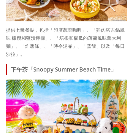
提供七種餐點，包括「印度蔬菜咖哩」、「雞肉塔吉鍋風
味 橄欖和鹽漬檸檬」、「培根和櫛瓜的薄荷風味義大利
麵」、「炸薯條」、「時令湯品」、「蒸飯」以及「每日
沙拉」。
下午茶「Snoopy Summer Beach Time」