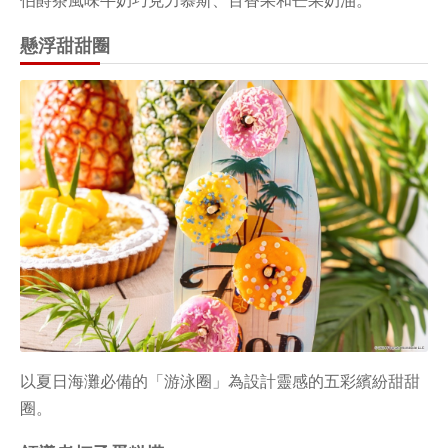
伯爵茶風味牛奶巧克力慕斯、百香果和芒果奶油。
懸浮甜甜圈
以夏日海灘必備的「游泳圈」為設計靈感的五彩繽紛甜甜
圈。