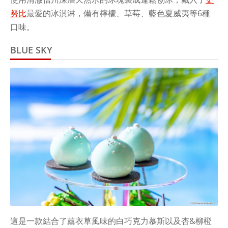
努比
最愛的冰淇淋，備有檸檬、草莓、藍色夏威夷等6種
口味。
BLUE SKY
這是一款結合了薰衣草風味的白巧克力慕斯以及杏&柳橙