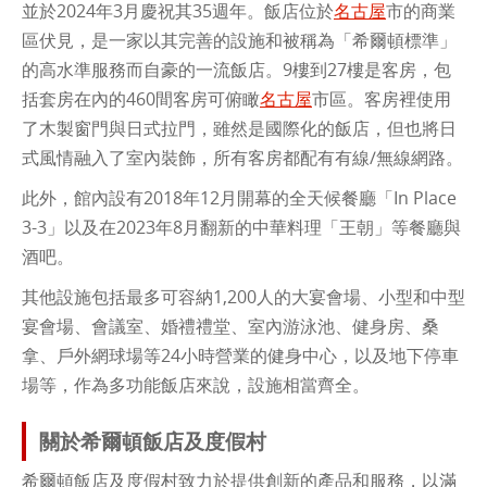
並於2024年3月慶祝其35週年。飯店位於
名古屋
市的商業
區伏見，是一家以其完善的設施和被稱為「希爾頓標準」
的高水準服務而自豪的一流飯店。9樓到27樓是客房，包
括套房在內的460間客房可俯瞰
名古屋
市區。客房裡使用
了木製窗門與日式拉門，雖然是國際化的飯店，但也將日
式風情融入了室內裝飾，所有客房都配有有線/無線網路。
此外，館內設有2018年12月開幕的全天候餐廳「In Place
3-3」以及在2023年8月翻新的中華料理「王朝」等餐廳與
酒吧。
其他設施包括最多可容納1,200人的大宴會場、小型和中型
宴會場、會議室、婚禮禮堂、室內游泳池、健身房、桑
拿、戶外網球場等24小時營業的健身中心，以及地下停車
場等，作為多功能飯店來說，設施相當齊全。
關於希爾頓飯店及度假村
希爾頓飯店及度假村致力於提供創新的產品和服務，以滿