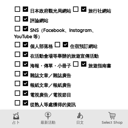
日本政府觀光局網站
旅行社網站
評論網站
SNS（Facebook、Instagram、
YouTube 等）
個人部落格
住宿預訂網站
在活動會場等舉辦的旅遊宣傳活動
海報・傳單・小冊子
旅遊指南書
雜誌文章／雜誌廣告
報紙文章／報紙廣告
電視廣告／電視節目
從熟人等處獲得的資訊
下一次的日本之旅您想要去哪些地區呢？（可複
選）
占卜
最新活動
日文
Select Shop