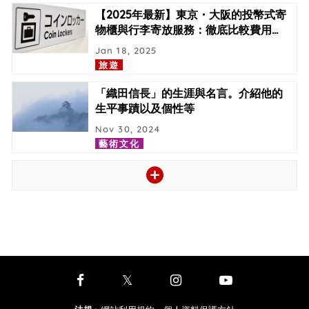
【2025年最新】東京・大阪的投幣式寄
物櫃與行李寄放服務：徹底比較費用
…
Jan 18, 2025
旅遊
「織田信長」的生涯與名言。介紹他的
生平事蹟以及個性等
Nov 30, 2024
藝術文化