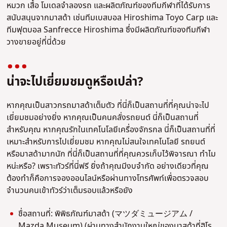
หมวก เสื้อ โมเดลจำลองรถ และผลิตภัณฑ์ของทีมกีฬาที่ได้รับการ
สนับสนุนจากมาสด้า เช่นทีมเบสบอล Hiroshima Toyo Carp และ
ทีมฟุตบอล Sanfrecce Hiroshima ซึ่งมีผลิตภัณฑ์ของทีมกีฬา
วางขายอยู่ที่นี่ด้วย
น่าจะไปเยี่ยมชมดูหรือเปล่า?
หากคุณเป็นสาวกรถมาสด้าเต็มตัว ที่นี่ก็เป็นสถานที่ที่คุณน่าจะไป
เยี่ยมชมอย่างยิ่ง หากคุณเป็นคนคลั่งรถยนต์ นี่ก็เป็นสถานที่
สำหรับคุณ หากคุณรักในเทคโนโลยีเครื่องจักรกล นี่ก็เป็นสถานที่ที่
เหมาะสำหรับการไปเยี่ยมชม หากคุณไม่สนใจเทคโนโลยี รถยนต์
หรือมาสด้ามากนัก ที่นี่ก็เป็นสถานที่ที่คุณควรเก็บไว้พิจารณา ทำไม
หน่ะหรือ? เพราะทัวร์ที่นี่ฟรี ยิ่งถ้าคุณมีงบจำกัด อย่างเดียวที่คุณ
ต้องทำก็คือการจองออนไลน์หรือผ่านทางโทรศัพท์เพื่อตรวจสอบ
จำนวนคนเข้าทัวร์ว่าเต็มรอบแล้วหรือยัง
ชื่อสถานที่: พิพิธภัณฑ์มาสด้า (マツダミュージアム /
Mazda Museum) (ผ่านทางสำนักงานใหญ่ของมาสด้าที่ฮิโร