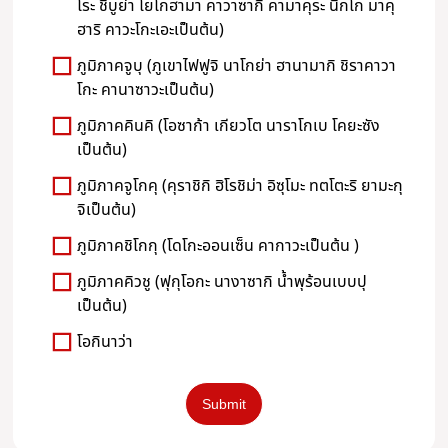
โระ ชิบูย่า โยโกฮามา คาวาซากิ คามาคุระ นิกโก มาคุ
ฮาริ คาวะโกะเอะเป็นต้น)
ภูมิภาคจูบุ (ภูเขาไฟฟูจิ นาโกย่า ฮานามากิ ชิราคาวา
โกะ คานาซาวะเป็นต้น)
ภูมิภาคคินคิ (โอซาก้า เกียวโต นาราโกเบ โคยะซัง
เป็นต้น)
ภูมิภาคจูโกคุ (คุราชิกิ ฮิโรชิม่า อิซุโมะ ทตโตะริ ยามะกุ
จิเป็นต้น)
ภูมิภาคชิโกกุ (โดโกะออนเซ็น คากาวะเป็นต้น )
ภูมิภาคคิวชู (ฟุกุโอกะ นางาซากิ น้ำพุร้อนเบบปุ
เป็นต้น)
โอกินาว่า