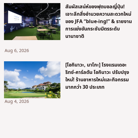
สัมผัสเสน่ห์ของฟุตบอลญี่ปุ่น!
เจาะลึกสิ่งอำนวยความสะดวกใหม่
ของ JFA “blue-ing!” & รายงาน
การแข่งขันกระชับมิตรระดับ
นานาชาติ
Aug 6, 2026
[โอกินาวะ, นาโกะ] โรงแรมเดอะ
ริทซ์-คาร์ลตัน โอกินาวะ ปรับปรุง
ใหม่! ร้านอาหารใหม่และกิจกรรม
มากกว่า 30 ประเภท
Aug 4, 2026