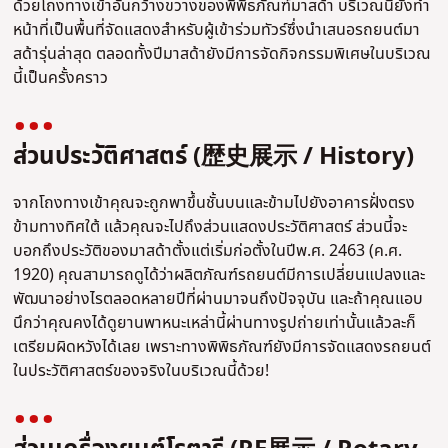
ด้วยโถงทางเข้าอันกว้างขวางของพิพิธภัณฑ์มาสด้า บริเวณนี้ยังทำ
หน้าที่เป็นพื้นที่จัดแสดงสำหรับผู้เข้าร่วมทัวร์ซึ่งนำเสนอรถยนต์มา
สด้ารุ่นล่าสุด ตลอดทั้งปีมาสด้ายังมีการจัดกิจกรรมพิเศษในบริเวณ
นี้เป็นครั้งคราว
ส่วนประวัติศาสตร์ (歴史展示 / History)
จากโถงทางเข้าคุณจะถูกพาขึ้นชั้นบนและข้ามไปยังอาคารฝั่งตรง
ข้ามทางทิศใต้ แล้วคุณจะไปถึงส่วนแสดงประวัติศาสตร์ ส่วนนี้จะ
บอกถึงประวัติของมาสด้าตั้งแต่เริ่มก่อตั้งในปีพ.ศ. 2463 (ค.ศ.
1920) คุณสามารถดูได้ว่าผลิตภัณฑ์รถยนต์มีการเปลี่ยนแปลงและ
พัฒนาอย่างไรตลอดหลายปีที่ผ่านมาจนถึงปัจจุบัน และถ้าคุณแอบ
นึกว่าคุณคงได้ดูยานพาหนะเหล่านี้ผ่านทางรูปถ่ายเท่านั้นแล้วละก็
เตรียมผิดหวังได้เลย เพราะทางพิพิธภัณฑ์ยังมีการจัดแสดงรถยนต์
ในประวัติศาสตร์ของจริงในบริเวณนี้ด้วย!