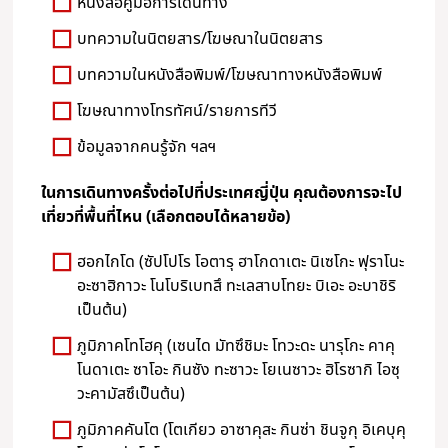
หนังสือคู่มือการเดินทาง
บทความในนิตยสาร/โฆษณาในนิตยสาร
บทความในหนังสือพิมพ์/โฆษณาทางหนังสือพิมพ์
โฆษณาทางโทรทัศน์/รายการทีวี
ข้อมูลจากคนรู้จัก ฯลฯ
ในการเดินทางครั้งต่อไปที่ประเทศญี่ปุ่น คุณต้องการจะไป
เที่ยวที่พื้นที่ไหน (เลือกตอบได้หลายข้อ)
ฮอกไกโด (ซัปโปโร โอตารุ ฮาโกดาเตะ นิเซโกะ ฟุราโนะ
อะซาฮิกาวะ โนโบริเบทสึ ทะเลสาบโทยะ บิเอะ อะบาชิริ
เป็นต้น)
ภูมิภาคโทโฮคุ (เซนได มัทซึชิมะ โทวะดะ นารุโกะ คาคุ
โนดาเตะ ซาโอะ กินซัง ทะซาวะ โยเนซาวะ ฮิโรซากิ ไอซุ
วะคามัสซึเป็นต้น)
ภูมิภาคคันโต (โตเกียว อาซาคุสะ กินซ่า ชินจูกุ อิเคบุคุ