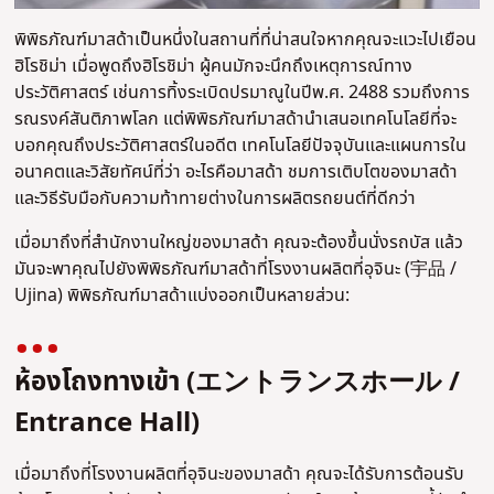
พิพิธภัณฑ์มาสด้าเป็นหนึ่งในสถานที่ที่น่าสนใจหากคุณจะแวะไปเยือน
ฮิโรชิม่า เมื่อพูดถึงฮิโรชิม่า ผู้คนมักจะนึกถึงเหตุการณ์ทาง
ประวัติศาสตร์ เช่นการทิ้งระเบิดปรมาณูในปีพ.ศ. 2488 รวมถึงการ
รณรงค์สันติภาพโลก แต่พิพิธภัณฑ์มาสด้านำเสนอเทคโนโลยีที่จะ
บอกคุณถึงประวัติศาสตร์ในอดีต เทคโนโลยีปัจจุบันและแผนการใน
อนาคตและวิสัยทัศน์ที่ว่า อะไรคือมาสด้า ชมการเติบโตของมาสด้า
และวิธีรับมือกับความท้าทายต่างในการผลิตรถยนต์ที่ดีกว่า
เมื่อมาถึงที่สำนักงานใหญ่ของมาสด้า คุณจะต้องขึ้นนั่งรถบัส แล้ว
มันจะพาคุณไปยังพิพิธภัณฑ์มาสด้าที่โรงงานผลิตที่อุจินะ (宇品 /
Ujina) พิพิธภัณฑ์มาสด้าแบ่งออกเป็นหลายส่วน:
ห้องโถงทางเข้า (エントランスホール /
Entrance Hall)
เมื่อมาถึงที่โรงงานผลิตที่อุจินะของมาสด้า คุณจะได้รับการต้อนรับ