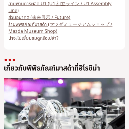
สายพานการผลิต U1 (U1 組立ライン / U1 Assembly
Line)
ส่วนอนาคต (未来展示 / Future)
ร้านพิพิธภัณฑ์มาสด้า (マツダミュージアムショップ /
Mazda Museum Shop)
น่าจะไปเยี่ยมชมดูหรือเปล่า?
เกี่ยวกับพิพิธภัณฑ์มาสด้าที่ฮิโรชิม่า