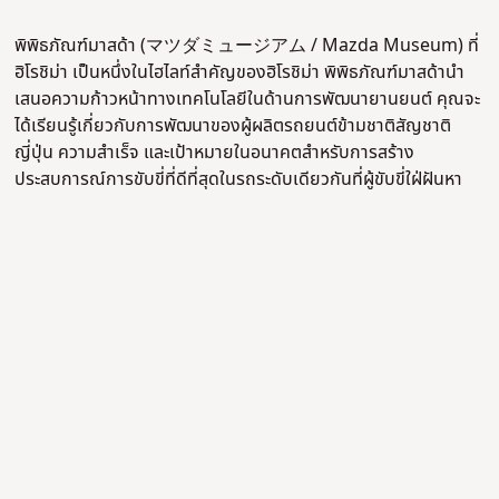
พิพิธภัณฑ์มาสด้า (マツダミュージアム / Mazda Museum) ที่
ฮิโรชิม่า เป็นหนึ่งในไฮไลท์สำคัญของฮิโรชิม่า พิพิธภัณฑ์มาสด้านำ
เสนอความก้าวหน้าทางเทคโนโลยีในด้านการพัฒนายานยนต์ คุณจะ
ได้เรียนรู้เกี่ยวกับการพัฒนาของผู้ผลิตรถยนต์ข้ามชาติสัญชาติ
ญี่ปุ่น ความสำเร็จ และเป้าหมายในอนาคตสำหรับการสร้าง
ประสบการณ์การขับขี่ที่ดีที่สุดในรถระดับเดียวกันที่ผู้ขับขี่ใฝ่ฝันหา