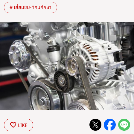
# เยี่ยมชม-ทัศนศึกษา
LIKE