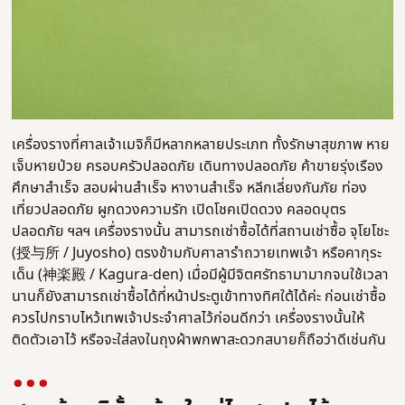
เครื่องรางที่ศาลเจ้าเมจิก็มีหลากหลายประเภท ทั้งรักษาสุขภาพ หาย
เจ็บหายป่วย ครอบครัวปลอดภัย เดินทางปลอดภัย ค้าขายรุ่งเรือง
ศึกษาสำเร็จ สอบผ่านสำเร็จ หางานสำเร็จ หลีกเลี่ยงกันภัย ท่อง
เที่ยวปลอดภัย ผูกดวงความรัก เปิดโชคเปิดดวง คลอดบุตร
ปลอดภัย ฯลฯ เครื่องรางนั้น สามารถเช่าซื้อได้ที่สถานเช่าซื้อ จุโยโชะ
(授与所 / Juyosho) ตรงข้ามกับศาลารำถวายเทพเจ้า หรือคากุระ
เด็น (神楽殿 / Kagura-den) เมื่อมีผู้มีจิตศรัทธามามากจนใช้เวลา
นานก็ยังสามารถเช่าซื้อได้ที่หน้าประตูเข้าทางทิศใต้ได้ค่ะ ก่อนเช่าซื้อ
ควรไปกราบไหว้เทพเจ้าประจำศาลไว้ก่อนดีกว่า เครื่องรางนั้นให้
ติดตัวเอาไว้ หรือจะใส่ลงในถุงผ้าพกพาสะดวกสบายก็ถือว่าดีเช่นกัน