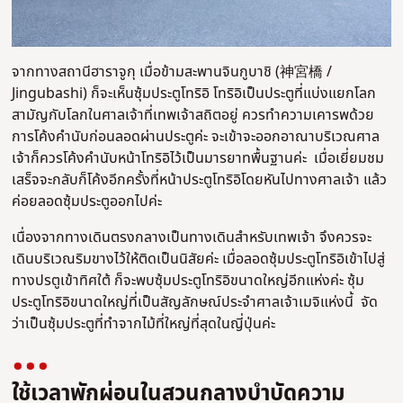
จากทางสถานีฮาราจูกุ เมื่อข้ามสะพานจินกูบาชิ (神宮橋 /
Jingubashi) ก็จะเห็นซุ้มประตูโทริอิ โทริอิเป็นประตูที่แบ่งแยกโลก
สามัญกับโลกในศาลเจ้าที่เทพเจ้าสถิตอยู่ ควรทำความเคารพด้วย
การโค้งคำนับก่อนลอดผ่านประตูค่ะ จะเข้าจะออกอาณาบริเวณศาล
เจ้าก็ควรโค้งคำนับหน้าโทริอิไว้เป็นมารยาทพื้นฐานค่ะ เมื่อเยี่ยมชม
เสร็จจะกลับก็โค้งอีกครั้งที่หน้าประตูโทริอิโดยหันไปทางศาลเจ้า แล้ว
ค่อยลอดซุ้มประตูออกไปค่ะ
เนื่องจากทางเดินตรงกลางเป็นทางเดินสำหรับเทพเจ้า จึงควรจะ
เดินบริเวณริมขางไว้ให้ติดเป็นนิสัยค่ะ เมื่อลอดซุ้มประตูโทริอิเข้าไปสู่
ทางปรตูเข้าทิศใต้ ก็จะพบซุ้มประตูโทริอิขนาดใหญ่อีกแห่งค่ะ ซุ้ม
ประตูโทริอิขนาดใหญ่ที่เป็นสัญลักษณ์ประจำศาลเจ้าเมจิแห่งนี้ จัด
ว่าเป็นซุ้มประตูที่ทำจากไม้ที่ใหญ่ที่สุดในญี่ปุ่นค่ะ
ใช้เวลาพักผ่อนในสวนกลางบำบัดความ