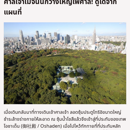
ศาลเจ้าเมจินั้นกว้างใหญ่ไพศาล! ดูได้จาก
แผนที่
เมื่อเดินกลับมาที่ทางเดินเข้าศาลเจ้า ลอดซุ้มประตูโทริอิขนาดใหญ่
ชำระล้างร่างกายให้สะอาด ณ ซุ้มน้ำโชสึแล้วจึงเข้าสู่ที่ประทับของเทพ
โอชาเด็น (御社殿 / Oshaden) เมื่อไปไหว้ทักทายที่ที่ประทับหลัก