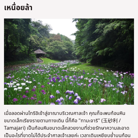
เหนื่อยล้า
เมื่อลอดผ่านโทริอิเข้าสู่อาณาบริเวณศาลเจ้า คุณก็จะพบก้อนหิน
ขนาดเล็กเรียงรายตามทางเดิน นี้ก็คือ "ทามะจาริ" (玉砂利 /
Tamajari) เป็นก้อนหินขนาดเล็กสวยงามที่ช่วยรักษาความสะอาด
เป็นอะไรที่ขาดไม่ได้ประจำศาลเจ้าเลยค่ะ เวลาเดินเหยียบย่ำบนก้อน