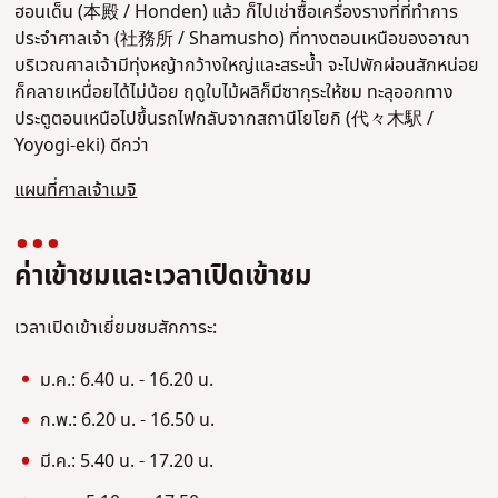
ฮอนเด็น (本殿 / Honden) แล้ว ก็ไปเช่าซื้อเครื่องรางที่ที่ทำการ
ประจำศาลเจ้า (社務所 / Shamusho) ที่ทางตอนเหนือของอาณา
บริเวณศาลเจ้ามีทุ่งหญ้ากว้างใหญ่และสระน้ำ จะไปพักผ่อนสักหน่อย
ก็คลายเหนื่อยได้ไม่น้อย ฤดูใบไม้ผลิก็มีซากุระให้ชม ทะลุออกทาง
ประตูตอนเหนือไปขึ้นรถไฟกลับจากสถานีโยโยกิ (代々木駅 /
Yoyogi-eki) ดีกว่า
แผนที่ศาลเจ้าเมจิ
ค่าเข้าชมและเวลาเปิดเข้าชม
เวลาเปิดเข้าเยี่ยมชมสักการะ:
ม.ค.: 6.40 น. - 16.20 น.
ก.พ.: 6.20 น. - 16.50 น.
มี.ค.: 5.40 น. - 17.20 น.