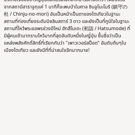
จากสถานีฮาราจูกุแค่ 1 นาทีก็จะพบป่าในศาล ชินจูโนะโมริ (鎮守の
杜 / Chinju-no-mori) อันเป็นหน้าเป็นตาของโตเกียวในฐานะ
สถานที่ท่องเที่ยงระดับมิชลินสตาร์ 3 ดาว และยังเป็นที่ภูมิใจในฐานะ
สถานที่ไหว้พระขอพรช่วงปีใหม่ ฮัทสึโมเดะ (初詣 / Hatsumode) ที่
มีผู้คนเข้ามากราบไหว้มากที่สุดอันดับหนึ่งในญี่ปุ่น ขึ้นชื่อว่าเป็น
แหล่งพลังศักดิ์สิทธิ์ที่เรียกกันว่า "เพาวเวอร์สป็อต" อันดับต้นๆใน
เมืองโตเกียว และยังมีที่ที่น่าสนใจอีกมากมาย!