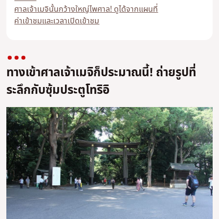
ศาลเจ้าเมจินั้นกว้างใหญ่ไพศาล! ดูได้จากแผนที่
ค่าเข้าชมและเวลาเปิดเข้าชม
ทางเข้าศาลเจ้าเมจิก็ประมาณนี้! ถ่ายรูปที่
ระลึกกับซุ้มประตูโทริอิ