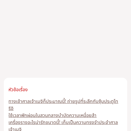
หัวข้อเรื่อง
ทางเข้าศาลเจ้าเมจิก็ประมาณนี้! ถ่ายรูปที่ระลึกกับซุ้มประตูโท
ริอิ
ใช้เวลาพักผ่อนในสวนกลางบำบัดความเหนื่อยล้า
เครื่องรางอะไรน่ารักขนาดนี้! เก็บเป็นความทรงจำประจำศาล
เจ้าเมจิ