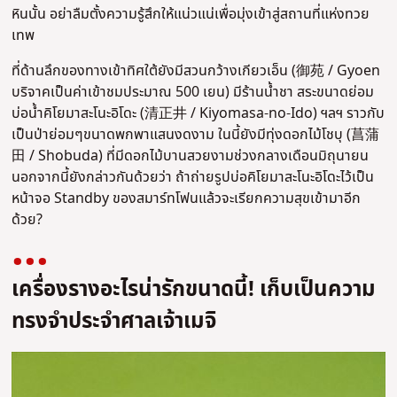
หินนั้น อย่าลืมตั้งความรู้สึกให้แน่วแน่เพื่อมุ่งเข้าสู่สถานที่แห่งทวย
เทพ
ที่ด้านลึกของทางเข้าทิศใต้ยังมีสวนกว้างเกียวเอ็น (御苑 / Gyoen
บริจาคเป็นค่าเข้าชมประมาณ 500 เยน) มีร้านน้ำชา สระขนาดย่อม
บ่อน้ำคิโยมาสะโนะอิโดะ (清正井 / Kiyomasa-no-Ido) ฯลฯ ราวกับ
เป็นป่าย่อมๆขนาดพกพาแสนงดงาม ในนี้ยังมีทุ่งดอกไม้โชบุ (菖蒲
田 / Shobuda) ที่มีดอกไม้บานสวยงามช่วงกลางเดือนมิถุนายน
นอกจากนี้ยังกล่าวกันด้วยว่า ถ้าถ่ายรูปบ่อคิโยมาสะโนะอิโดะไว้เป็น
หน้าจอ Standby ของสมาร์ทโฟนแล้วจะเรียกความสุขเข้ามาอีก
ด้วย?
เครื่องรางอะไรน่ารักขนาดนี้! เก็บเป็นความ
ทรงจำประจำศาลเจ้าเมจิ