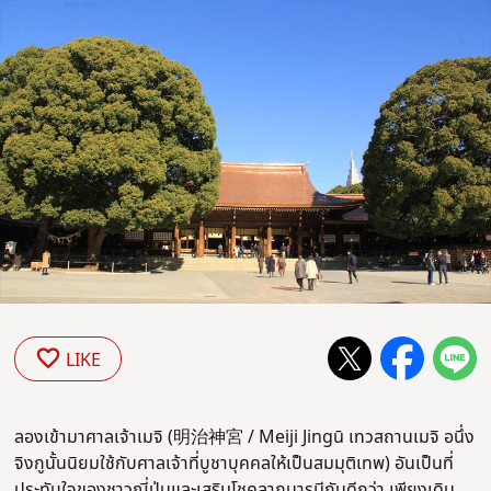
LIKE
ลองเข้ามาศาลเจ้าเมจิ (明治神宮 / Meiji Jingū เทวสถานเมจิ อนึ่ง
จิงกูนั้นนิยมใช้กับศาลเจ้าที่บูชาบุคคลให้เป็นสมมุติเทพ) อันเป็นที่
ประทับใจของชาวญี่ปุ่นและเสริมโชคลาภบารมีกันดีกว่า เพียงเดิน