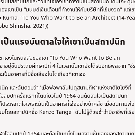
ารเป็นสถาปนิกและตัวแทนของเขาทํางานเป็นสถาปนิก เคนโกะ คุม
งเขาเป็น "มนุษย์เงินเดือนที่ทํางานให้กับบริษัทที่เข้มงวด" แต่เข
o Kuma, "To You Who Want to Be an Architect (14-Yea
bo Shinsha, 2021))
ป็นแรงบันดาลใจให้เขาเป็นสถาปนิก
องเขาเองในหนังสือของเขา "To You Who Want to Be an
อยู่ชั้นประถมศึกษาปีที่ 4 ในเวลานั้นเขายังได้รับอิทธิพลจาก "ซีรี
็นอาคารที่มีชื่อเสียงในโตเกียวที่เขาเจอ
าปนิก และฉันตอบว่า 'เมื่อพ่อพาฉันไปดูสนามกีฬาแห่งชาติโยโยงิที่
มปิกครั้งแรกที่โตเกียวในปี 1964 ฉันตัดสินใจเป็นสถาปนิก'
นก็ประหลาดใจเพราะมันเป็นอาคารที่เจ๋งอย่างบ้าคลั่ง เมื่อฉันถามพ่อ
บบโดยสถาปนิกชื่อ Kenzo Tange" ฉันไม่รู้ด้วยซ้ําว่ามีอาชีพที่เรี
กีฬาโอลิมปิกปี 1964 และถือเป็นหนึ่งในผลงานชิ้นเอกของสถาปนิก