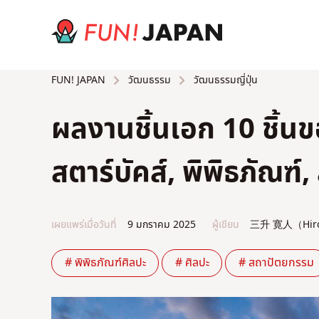
วัฒนธรรม
วัฒนธรรมญี่ปุ่น
FUN! JAPAN
ผลงานชิ้นเอก 10 ชิ
สตาร์บัคส์, พิพิธภัณฑ
เผยแพร่เมื่อวันที่
9 มกราคม 2025
ผู้เขียน
三升 寛人（Hiro
# พิพิธภัณฑ์ศิลปะ
# ศิลปะ
# สถาปัตยกรรม