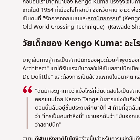
ก่อนอื่นเรามาดูที่มาของ Kengo Kuma แรงจูงใจในก
เกิดในปี 1954 ที่เมืองโยโกฮาม่า จังหวัดคานางาวะ พ่อขอ
เป็นคนที่ "รักการออกแบบและ
สถาปัตยกรรม
" (Keng
Old World Crossing Technique)" (Kawade Sho
วัยเด็กของ Kengo Kuma: อะไรเ
มาดูเส้นทางสู่การเป็นสถาปนิกของคุมะด้วยคําพูดข
Architect" เขาได้รับแรงบันดาลใจให้เป็นสถาปนิกเมื่อเขา
Dr. Dolittle" และต้องการเป็นสัตวแพทย์ในอนาคต และเป
"ฉันมักจะถูกถามว่าเมื่อไหร่ที่ฉันตัดสินใจเป็นสถ
ออกแบบโดย Kenzo Tange ในการแข่งขันกีฬาโอลิ
ตอนนั้นฉันอยู่ชั้นประถมศึกษาปีที่ 4 ท้ายที่สุดฉั
ว่า "ใครเป็นคนทําสิ่งนี้" เขาบอกฉันว่า "มันออกแ
ว่าสถาปนิก"
สนาม
กีฬาแห่งชาติโยโยงิ
สร้างขึ้นสําหรับการแข่งขัน