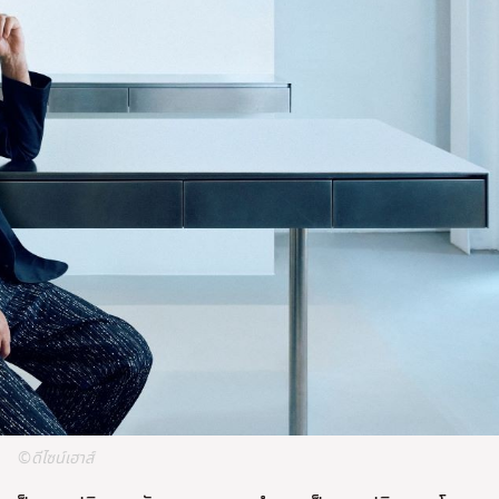
ไม่ใช่
ไม่ใช่
©ดีไซน์เฮาส์