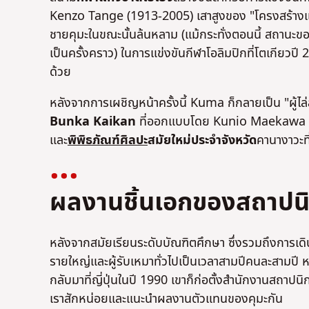
Kenzo Tange (1913-2005) เสาสูงของ "โครงสร้างแขวน
ชายคุมะในขณะนั้นล้นหลาม (แม้กระทั่งตอนนี้ สถานะ
เป็นครั้งคราว) ในการแข่งขันกีฬาโอลิมปิกที่โตเกียวปี
ด้วย
หลังจากการเผชิญหน้าครั้งนี้ Kuma ก็กลายเป็น "ผู้ไล่
Bunka Kaikan
ที่ออกแบบโดย Kunio Maekawa
และ
พิพิธภัณฑ์ศิลปะ
สมัยใหม่ประจําจังหวัด
คานางาวะ
ผลงานชิ้นเอกของสถาปน
หลังจากสมัยเรียนระดับบัณฑิตศึกษา ซึ่งรวมถึงการเด
รายใหญ่และผู้รับเหมาทั่วไปเป็นเวลาสามปีคนละสามปี ห
กลับมาที่ญี่ปุ่นในปี 1990 เขาก็ก่อตั้งสํานักงาน
เราสักหน่อยและแนะนําผลงานตัวแทนของคุมะกัน