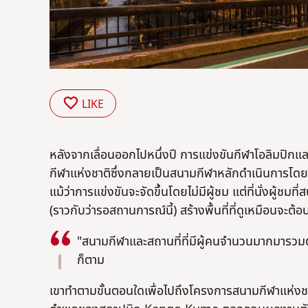
LIKE
หลังจากเลื่อนออกไปหนึ่งปี การแข่งขันกีฬาโอลิมปิก
กีฬาแห่งชาติซึ่งกลายเป็นสนามกีฬาหลักดําเนินการโดย
แม้ว่าการแข่งขันจะจัดขึ้นโดยไม่มีผู้ชม แต่ที่นั่งผู้ช
(ราวกับว่ารอสถานการณ์นี้) สร้างพื้นที่ที่ดูเหมือนจะต้อน
"สนามกีฬาและสถานที่ที่มีผู้คนจํานวนมากมารวมตัวก
ก็ตาม
เขาทําตามขั้นตอนใดเพื่อไปถึงโครงการสนามกีฬาแห่งชา