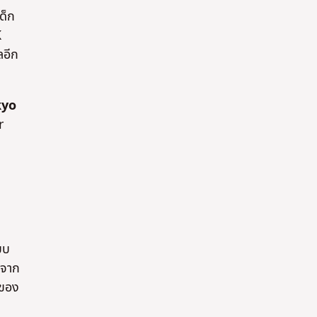
ด็ก
K
ลอีก
kyo
r
บบ
งจาก
งของ