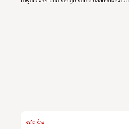
คําพูดของสถาปนิก Kengo Kuma ตลอดจนผลงานตัวแ
หัวข้อเรื่อง