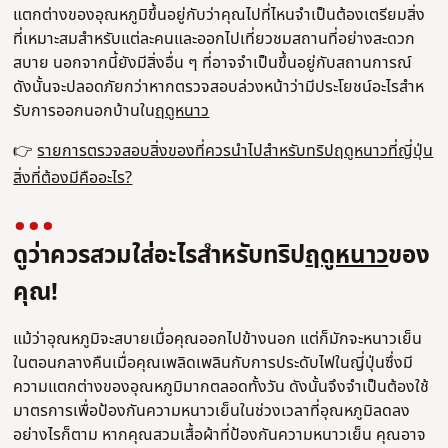
แตกต่างของอุณหภูมิขึ้นอยู่กับว่าคุณไปที่ไหนจําเป็นต้องเตรียมสิ่ง
ที่เหมาะสมสําหรับแต่ละคนและออกไปเที่ยวชมสถานที่อย่างสะดวก
สบาย นอกจากนี้ยังมีสิ่งอื่น ๆ ที่อาจจําเป็นขึ้นอยู่กับสถานการณ์
ดังนั้นจะปลอดภัยกว่าหากตรวจสอบล่วงหน้าว่ามีประโยชน์อะไรสําห
รับการออกนอกบ้านใน
ฤดูหนาว
👉
รายการตรวจสอบสิ่งของที่ควรนําไปสําหรับทริปฤดูหนาวที่ญี่ปุ่น
สิ่งที่ต้องมีคืออะไร?
ดูว่าควรสวมใส่อะไรสําหรับทริป
ฤดูหนาว
ของ
คุณ!
แม้ว่าอุณหภูมิจะสบายเมื่อคุณออกไปข้างนอก แต่ก็มักจะหนาวเย็น
ในตอนกลางคืนเมื่อคุณเพลิดเพลินกับการประดับไฟในญี่ปุ่นซึ่งมี
ความแตกต่างของอุณหภูมิมากตลอดทั้งวัน ดังนั้นจึงจําเป็นต้องใช้
มาตรการเพื่อป้องกันความหนาวเย็นในช่วงเวลาที่อุณหภูมิลดลง
อย่างไรก็ตาม หากคุณสวมเสื้อผ้าที่ป้องกันความหนาวเย็น คุณอาจ