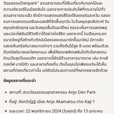
วัฒนธรรมDenpark" สวนสาธารณะที่มีธีมเกี่ยวกับดอกไม้และ
ความเขียวขจีในเมืองอันโจ นอกจากการประดับไฟที่กระจายไปทั่ว
สวนสาธารณะแล้ว ยังมีการแสดงแสงสีโดยใช้เลเซอร์และควัน ตลอด
จนการแสดงดนตรีและแสงสีที่จัดขึ้นทุกวัน ในวันหยุดสุดสัปดาห์ วัน
หยุดนักขัตฤกษ์ และวันหยุดสิ้นปีและปีใหม่ คุณจะเห็นการแสดงพลุ
และเปลวไฟอันมีชีวิตชีวาได้อย่างใกล้ชิด นอกจากนี้ ในเรือนกระจก
ขนาดใหญ่ที่สร้างทิวทัศน์เมืองของเดนมาร์กขึ้นมาใหม่ มีการจัด
แสดงต้นคริสต์มาสขนาดต่างๆ รวมถึงต้นไม้สูง 8 เมตร พร้อมด้วย
ต้นคริสต์มาสและไซคลาเมน เพื่อให้คุณเพลิดเพลินไปกับโลกสแกน
ดิเนเวียสุดโรแมนติก นอกจากนี้ยังมีร้านอาหารมากมาย เช่น คาเฟ่
กองไฟ บาร์บีคิว และอาหารท้องถิ่น ดังนั้นคุณไม่เพียงแต่จะได้เห็น
สถานที่ท่องเที่ยวเท่านั้น แต่ยังมีประสบการณ์ที่หลากหลายอีกด้วย
ข้อมูลสถานที่แนะนํา
สถานที่: สวนวัฒนธรรมอุตสาหกรรม Anjo Den Park
ที่อยู่: จังหวัด
ไอจิ
เมือง Anjo Akamatsu-cho Kaji 1
ระยะเวลา: 22 พฤศจิกายน 2024 (วันศุกร์) ถึง 13 มกราคม