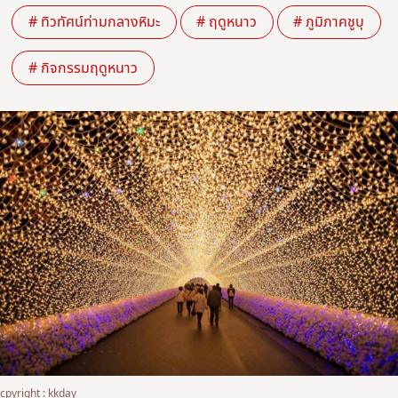
# ทิวทัศน์ท่ามกลางหิมะ
# ฤดูหนาว
# ภูมิภาคชูบุ
# กิจกรรมฤดูหนาว
cpyright : kkday