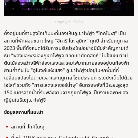
copyright : kkday
ตั้งอยู่บนที่ราบสูงโกเท็มบะที่มองเห็นภูเขาไฟฟูจิ "โทคิโนะสุ" เป็น
สถานที่พักผ่อนขนาดใหญ่ "ฮิคาริ โนะ สุมิกะ" ทุกปี สําหรับฤดูกาล
2023 พื้นที่ทั้งหมดได้รับการปรับปรุงใหม่อย่างมีนัยสําคัญภายใต้
ธีม "พลังและพรของภูเขาไฟฟูจิ ยอดเขาศักดิ์สิทธิ์" ในโซนชมวิวมี
ต้นไม้ส่องสว่างสีฟ้าส่องแสงและโคมไฟมากมายลอยอยู่บนท้องฟ้า
ยามค่ําคืน ใน "อุโมงค์แห่งแสง" ภูเขาไฟฟูจิมีอยู่ในหกพื้นที่ที่
เปลี่ยนแปลงไปตามเวลาและฤดูกาล โซนประสบการณ์ยังเต็มไปด้วย
ไฮไลท์ รวมถึง "การแสดงเลเซอร์น้ําพุ" อันทรงพลังที่มีระยะสูงสุด
150 เมตรจากน้ําที่รับพลังงานจากภูเขาไฟฟูจิ เป็นงานเฉพาะของ
ญี่ปุ่นในธีมภูเขาไฟฟูจิ
ข้อมูลสถานที่แนะนํา
สถานที่: โทคิโนะสุ