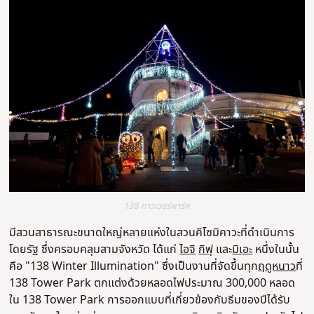
138 ทาวเวอร์พาร์ค
มีสวนสาธารณะขนาดใหญ่หลายแห่งในสวนคิโซมิคาวะที่ดําเนินการ
โดยรัฐ ซึ่งครอบคลุมสามจังหวัด ได้แก่
ไอจิ
กิฟุ
และ
มิเอะ
หนึ่งในนั้น
คือ "138 Winter Illumination" ซึ่งเป็นงานที่จัดขึ้นทุก
ฤดูหนาว
ที่
138 Tower Park ตกแต่งด้วยหลอดไฟประมาณ 300,000 หลอด
ใน 138 Tower Park การออกแบบที่เกี่ยวข้องกับธีมของปีได้รับ