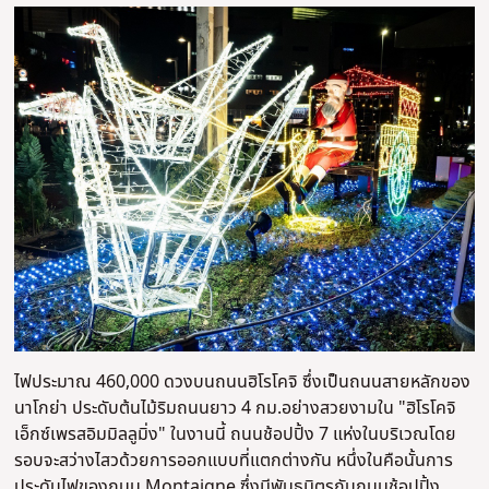
ไฟประมาณ 460,000 ดวงบนถนนฮิโรโคจิ ซึ่งเป็นถนนสายหลักของ
นาโกย่า ประดับต้นไม้ริมถนนยาว 4 กม.อย่างสวยงามใน "ฮิโรโคจิ
เอ็กซ์เพรสอิมมิลลูมิ่ง" ในงานนี้ ถนนช้อปปิ้ง 7 แห่งในบริเวณโดย
รอบจะสว่างไสวด้วยการออกแบบที่แตกต่างกัน หนึ่งในคือนั้นการ
ประดับไฟของถนน Montaigne ซึ่งมีพันธมิตรกับถนนช้อปปิ้ง