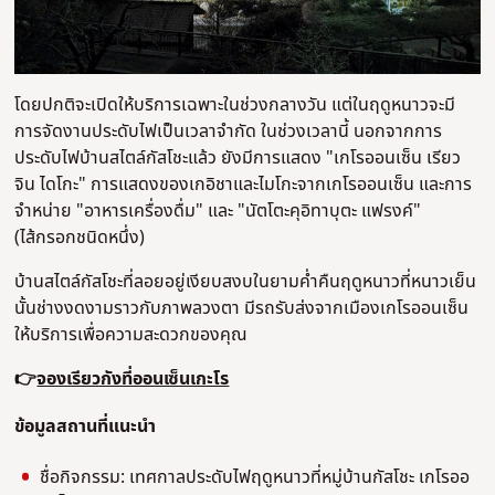
โดยปกติจะเปิดให้บริการเฉพาะในช่วงกลางวัน แต่ในฤดูหนาวจะมี
การจัดงานประดับไฟเป็นเวลาจำกัด ในช่วงเวลานี้ นอกจากการ
ประดับไฟบ้านสไตล์กัสโชะแล้ว ยังมีการแสดง "เกโรออนเซ็น เรียว
จิน ไดโกะ" การแสดงของเกอิชาและไมโกะจากเกโรออนเซ็น และการ
จำหน่าย "อาหารเครื่องดื่ม" และ "นัตโตะคุอิทาบุตะ แฟรงค์"
(ไส้กรอกชนิดหนึ่ง)
บ้านสไตล์กัสโชะที่ลอยอยู่เงียบสงบในยามค่ำคืนฤดูหนาวที่หนาวเย็น
นั้นช่างงดงามราวกับภาพลวงตา มีรถรับส่งจากเมืองเกโรออนเซ็น
ให้บริการเพื่อความสะดวกของคุณ
👉
จองเรียวกังที่ออนเซ็นเกะโร
ข้อมูลสถานที่แนะนํา
ชื่อกิจกรรม: เทศกาลประดับไฟฤดูหนาวที่หมู่บ้านกัสโชะ เกโรออ