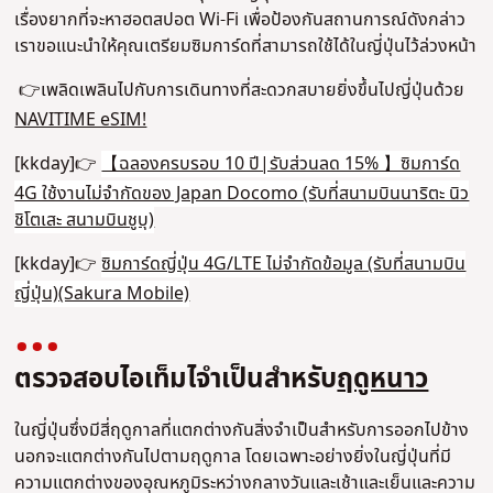
เรื่องยากที่จะหาฮอตสปอต Wi-Fi เพื่อป้องกันสถานการณ์ดังกล่าว
เราขอแนะนําให้คุณเตรียมซิมการ์ดที่สามารถใช้ได้ในญี่ปุ่นไว้ล่วงหน้า
👉เพลิดเพลินไปกับการเดินทางที่สะดวกสบายยิ่งขึ้นไปญี่ปุ่นด้วย
NAVITIME eSIM!
[kkday]👉
【ฉลองครบรอบ 10 ปี|รับส่วนลด 15% 】ซิมการ์ด
4G ใช้งานไม่จํากัดของ Japan Docomo (รับที่สนามบินนาริตะ นิว
ชิโตเสะ สนามบินชูบุ)
[kkday]👉
ซิมการ์ดญี่ปุ่น 4G/LTE ไม่จํากัดข้อมูล (รับที่สนามบิน
ญี่ปุ่น)(Sakura Mobile)
ตรวจสอบไอเท็มไจําเป็นสําหรับ
ฤดูหนาว
ในญี่ปุ่นซึ่งมีสี่ฤดูกาลที่แตกต่างกันสิ่งจําเป็นสําหรับการออกไปข้าง
นอกจะแตกต่างกันไปตามฤดูกาล โดยเฉพาะอย่างยิ่งในญี่ปุ่นที่มี
ความแตกต่างของอุณหภูมิระหว่างกลางวันและเช้าและเย็นและความ