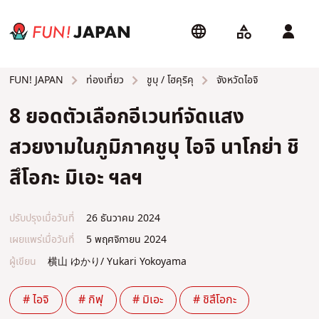
ท่องเที่ยว
ชูบุ / โฮคุริคุ
จังหวัดไอจิ
FUN! JAPAN
8 ยอดตัวเลือกอีเวนท์จัดแสง
สวยงามในภูมิภาคชูบุ ไอจิ นาโกย่า ชิ
สึโอกะ มิเอะ ฯลฯ
ปรับปรุงเมื่อวันที่
26 ธันวาคม 2024
เผยแพร่เมื่อวันที่
5 พฤศจิกายน 2024
ผู้เขียน
横山 ゆかり/ Yukari Yokoyama
# ไอจิ
# กิฟุ
# มิเอะ
# ชิสึโอกะ