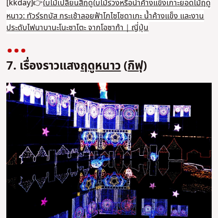
[kkday]👉
ใบไม้เปลี่ยนสีฤดูใบไม้ร่วงหรือน้ำค้างแข็งเกาะยอดไม้ฤดู
หนาว: ทัวร์รถบัส กระเช้าลอยฟ้าโกไซโชดาเกะ น้ำค้างแข็ง และงาน
ประดับไฟนาบานะโนะซาโตะ จากโอซาก้า｜ญี่ปุ่น
7. เรื่องราวแสง
ฤดูหนาว
(
กิฟุ
)