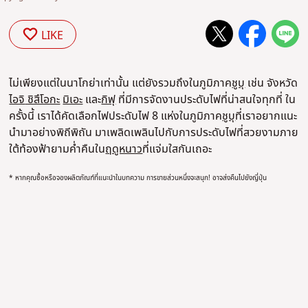
LIKE
ไม่เพียงแต่ในนาโกย่าเท่านั้น แต่ยังรวมถึงในภูมิภาค
ชูบุ
เช่น จังหวัด
ไอจิ
ชิสึโอกะ
มิเอะ
และ
กิฟุ
ที่มีการจัดงานประดับไฟที่น่าสนใจทุกที่ ใน
ครั้งนี้ เราได้คัดเลือกไฟประดับไฟ 8 แห่งในภูมิภาค
ชูบุ
ที่เราอยากแนะ
นํามา
อย่างพิถีพิถัน
มาเพลิดเพลินไปกับการประดับไฟที่สวยงามภาย
ใต้ท้องฟ้ายามค่ำคืนใน
ฤดูหนาว
ที่แจ่มใสกันเถอะ
* หากคุณซื้อหรือจองผลิตภัณฑ์ที่แนะนําในบทความ การขายส่วนหนึ่งจะสนุก! อาจส่งคืนไปยังญี่ปุ่น