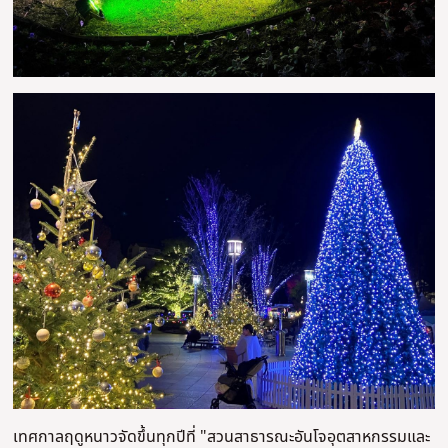
เทศกาลฤดูหนาวจัดขึ้นทุกปีที่ "สวนสาธารณะอันโจอุตสาหกรรมและ