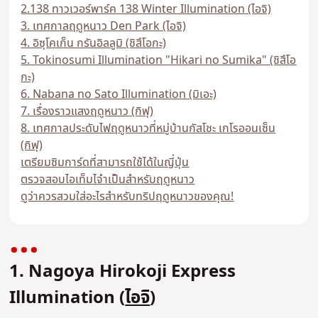
2.138 ทาวเวอร์พาร์ค 138 Winter Illumination (ไอจิ)
3. เทศกาลฤดูหนาว Den Park (ไอจิ)
4. อิซุโคเก็น กรันอิลลูมิ (ชิสึโอกะ)
5. Tokinosumi Illumination "Hikari no Sumika" (ชิสึโอ
กะ)
6. Nabana no Sato Illumination (มิเอะ)
7. เรื่องราวแสงฤดูหนาว (กิฟุ)
8. เทศกาลประดับไฟฤดูหนาวที่หมู่บ้านกัสโชะ เกโรออนเซ็น
(กิฟุ)
เตรียมซิมการ์ดที่สามารถใช้ได้ในญี่ปุ่น
ตรวจสอบไอเท็มไจําเป็นสําหรับฤดูหนาว
ดูว่าควรสวมใส่อะไรสําหรับทริปฤดูหนาวของคุณ!
1. Nagoya Hirokoji Express
Illumination (
ไอจิ
)