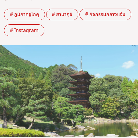
# ภูมิภาคชูโกคุ
# ยามากุจิ
# กิจกรรมกลางแจ้ง
# Instagram