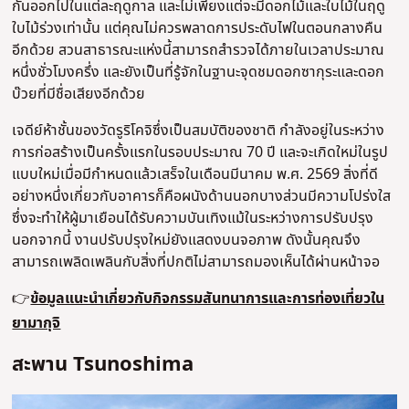
กันออกไปในแต่ละฤดูกาล และไม่เพียงแต่จะมีดอกไม้และใบไม้ในฤดู
ใบไม้ร่วงเท่านั้น แต่คุณไม่ควรพลาดการประดับไฟในตอนกลางคืน
อีกด้วย สวนสาธารณะแห่งนี้สามารถสำรวจได้ภายในเวลาประมาณ
หนึ่งชั่วโมงครึ่ง และยังเป็นที่รู้จักในฐานะจุดชมดอกซากุระและดอก
บ๊วยที่มีชื่อเสียงอีกด้วย
เจดีย์ห้าชั้นของวัดรูริโคจิซึ่งเป็นสมบัติของชาติ กำลังอยู่ในระหว่าง
การก่อสร้างเป็นครั้งแรกในรอบประมาณ 70 ปี และจะเกิดใหม่ในรูป
แบบใหม่เมื่อมีกำหนดแล้วเสร็จในเดือนมีนาคม พ.ศ. 2569 สิ่งที่ดี
อย่างหนึ่งเกี่ยวกับอาคารก็คือผนังด้านนอกบางส่วนมีความโปร่งใส
ซึ่งจะทำให้ผู้มาเยือนได้รับความบันเทิงแม้ในระหว่างการปรับปรุง
นอกจากนี้ งานปรับปรุงใหม่ยังแสดงบนจอภาพ ดังนั้นคุณจึง
สามารถเพลิดเพลินกับสิ่งที่ปกติไม่สามารถมองเห็นได้ผ่านหน้าจอ
👉
ข้อมูลแนะนำเกี่ยวกับกิจกรรมสันทนาการและการท่องเที่ยวใน
ยามากุจิ
สะพาน Tsunoshima