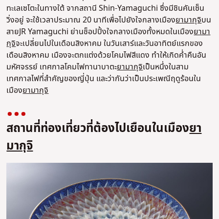
ทะเลเซโตะในทางใต้ จากสถานี Shin-Yamaguchi ซึ่งมีชินคันเซ็น
วิ่งอยู่ จะใช้เวลาประมาณ 20 นาทีเพื่อไปยังใจกลางเมือง
ยามากุจิ
บน
สายJR Yamaguchi ย่านช็อปปิ้งใจกลางเมืองทั้งหมดในเมือง
ยามา
กุจิ
จะเปลี่ยนไปในเดือนสิงหาคม ในวันเสาร์และวันอาทิตย์แรกของ
เดือนสิงหาคม เมืองจะตกแต่งด้วยโคมไฟสีแดง ทำให้เกิดค่ำคืนอัน
มหัศจรรย์ เทศกาลโคมไฟทานาบาตะ
ยามากุจิ
เป็นหนึ่งในสาม
เทศกาลไฟที่สำคัญของญี่ปุ่น และว่ากันว่าเป็นประเพณีฤดูร้อนใน
เมือง
ยามากุจิ
สถานที่ท่องเที่ยวที่ต้องไปเยือนในเมือง
ยา
มากุจิ