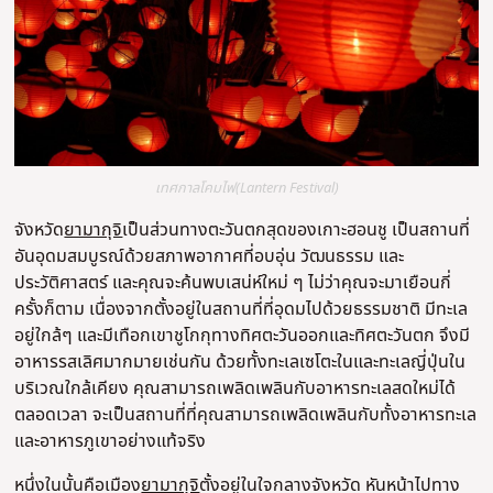
เทศกาลโคมไฟ(Lantern Festival)
จังหวัด
ยามากุจิ
เป็นส่วนทางตะวันตกสุดของเกาะฮอนชู เป็นสถานที่
อันอุดมสมบูรณ์ด้วยสภาพอากาศที่อบอุ่น วัฒนธรรม และ
ประวัติศาสตร์ และคุณจะค้นพบเสน่ห์ใหม่ ๆ ไม่ว่าคุณจะมาเยือนกี่
ครั้งก็ตาม เนื่องจากตั้งอยู่ในสถานที่ที่อุดมไปด้วยธรรมชาติ มีทะเล
อยู่ใกล้ๆ และมีเทือกเขาชูโกกุทางทิศตะวันออกและทิศตะวันตก จึงมี
อาหารรสเลิศมากมายเช่นกัน ด้วยทั้งทะเลเซโตะในและทะเลญี่ปุ่นใน
บริเวณใกล้เคียง คุณสามารถเพลิดเพลินกับอาหารทะเลสดใหม่ได้
ตลอดเวลา จะเป็นสถานที่ที่คุณสามารถเพลิดเพลินกับทั้งอาหารทะเล
และอาหารภูเขาอย่างแท้จริง
หนึ่งในนั้นคือเมือง
ยามากุจิ
ตั้งอยู่ในใจกลางจังหวัด หันหน้าไปทาง