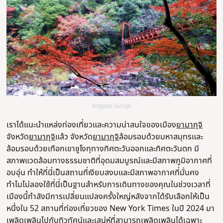
Nagato Gorge
เราได้แนะนำแหล่งท่องเที่ยวและความน่าสนใจของเมือง
ยามากุจิ
จังหวัด
ยามากุจิ
แล้ว จังหวัด
ยามากุจิ
ล้อมรอบด้วยมหาสมุทรและ
ล้อมรอบด้วยเทือกเขาชูโงกุทางทิศตะวันออกและทิศตะวันตก มี
สภาพแวดล้อมทางธรรมชาติที่อุดมสมบูรณ์และมีสภาพภูมิอากาศที่
อบอุ่น ทำให้ที่นี่เป็นสถานที่เงียบสงบและมีสภาพอากาศที่มั่นคง
ทำไมไม่ลองใช้ที่นี่เป็นฐานสำหรับการเดินทางของคุณในช่วงเวลาที่
เมืองนี้กำลังมีการเปลี่ยนแปลงครั้งใหญ่หลังจากได้รับเลือกให้เป็น
หนึ่งใน 52 สถานที่ท่องเที่ยวของ New York Times ในปี 2024 มา
เพลิดเพลินไปกับทิวทัศน์และเสน่ห์ที่สามารถเพลิดเพลินได้เฉพาะ