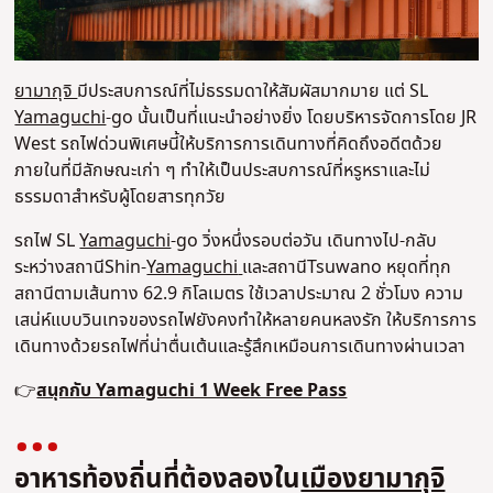
ยามากุจิ
มีประสบการณ์ที่ไม่ธรรมดาให้สัมผัสมากมาย แต่ SL
Yamaguchi
-go นั้นเป็นที่แนะนำอย่างยิ่ง โดยบริหารจัดการโดย JR
West รถไฟด่วนพิเศษนี้ให้บริการการเดินทางที่คิดถึงอดีตด้วย
ภายในที่มีลักษณะเก่า ๆ ทำให้เป็นประสบการณ์ที่หรูหราและไม่
ธรรมดาสำหรับผู้โดยสารทุกวัย
รถไฟ SL
Yamaguchi
-go วิ่งหนึ่งรอบต่อวัน เดินทางไป-กลับ
ระหว่างสถานีShin-
Yamaguchi
และสถานีTsuwano หยุดที่ทุก
สถานีตามเส้นทาง 62.9 กิโลเมตร ใช้เวลาประมาณ 2 ชั่วโมง ความ
เสน่ห์แบบวินเทจของรถไฟยังคงทำให้หลายคนหลงรัก ให้บริการการ
เดินทางด้วยรถไฟที่น่าตื่นเต้นและรู้สึกเหมือนการเดินทางผ่านเวลา
👉
สนุกกับ Yamaguchi 1 Week Free Pass
อาหารท้องถิ่นที่ต้องลองใน
เมืองยามากุจิ