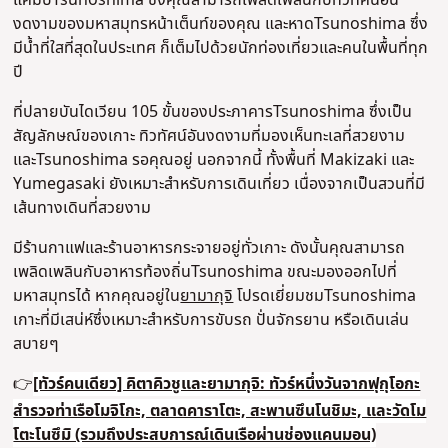
งดงามของมหาสมุทรหน้าเต็นท์ของคุณ และหาดTsunoshima ซึ่ง
มีน้ำที่ใสที่สุดในประเทศ ก็เต็มไปด้วยนักท่องเที่ยวและคนในพื้นที่ทุก
ปี
ที่ปลายบันไดเวียน 105 ขั้นของประภาคารTsunoshima ซึ่งเป็น
สัญลักษณ์ของเกาะ ทิวทัศน์อันงดงามที่มองเห็นทะเลที่สวยงาม
และTsunoshima รอคุณอยู่ นอกจากนี้ ทั้งพื้นที่ Makizaki และ
Yumegasaki ยังเหมาะสำหรับการเดินเที่ยว เนื่องจากเป็นสวนที่มี
เส้นทางเดินที่สวยงาม
มีร้านกาแฟและร้านอาหารกระจายอยู่ทั่วเกาะ ดังนั้นคุณสามารถ
เพลิดเพลินกับอาหารท้องถิ่นTsunoshima ขณะมองออกไปที่
มหาสมุทรได้ หากคุณอยู่ใน
ยามากุจิ
โปรดเยี่ยมชมTsunoshima
เกาะที่มีเสน่ห์ซึ่งเหมาะสำหรับการขับรถ ปั่นจักรยาน หรือเดินเล่น
สบายๆ
👉
[ทัวร์คนเดียว] คิตาคิวชูและยามากุจิ: ทัวร์หนึ่งวันจากฟุกุโอกะ
สำรวจท่าเรือโมจิโกะ, ตลาดคาราโตะ, สะพานซึนโนชิมะ, และวัดโม
โตะโนซึมิ (รวมถึงประสบการณ์เดินเรือผ่านช่องแคนมอน)