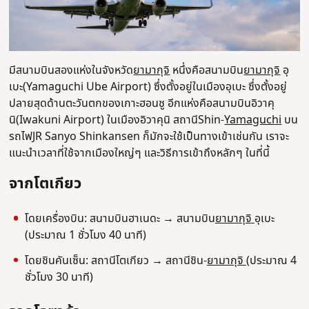
มีสนามบินสองแห่งในจังหวัด
ยามากุจิ
หนึ่งคือสนามบิน
ยามากุจิ
อุ
เบะ(Yamaguchi Ube Airport) ซึ่งตั้งอยู่ในเมืองอุเบะ ซึ่งตั้งอยู่
ปลายสุดด้านตะวันตกของเกาะฮอนชู อีกแห่งคือสนามบินอิวาคุ
นิ(Iwakuni Airport) ในเมืองอิวาคุนิ สถานีShin-
Yamaguchi
บน
รถไฟJR Sanyo Shinkansen ก็มักจะใช้เป็นทางเข้าเช่นกัน เราจะ
แนะนำเวลาที่ใช้จากเมืองใหญ่ๆ และวิธีการเข้าถึงหลักๆ ในที่นี้
จากโตเกียว
โดยเครื่องบิน: สนามบินฮาเนดะ → สนามบิน
ยามากุจิ
อุเบะ
(ประมาณ 1 ชั่วโมง 40 นาที)
โดยชินคันเซ็น: สถานีโตเกียว → สถานีชิน-
ยามากุจิ
(ประมาณ 4
ชั่วโมง 30 นาที)