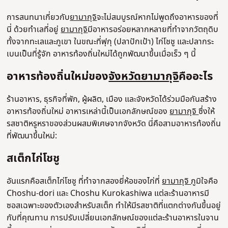
การสนทนาเกี่ยวกับ
ยามากุจิ
จะไม่สมบูรณ์หากไม่พูดถึงอาหารของที่
นี่ ด้วยทำเลที่อยู่
ยามากุจิ
มีอาหารอร่อยหลากหลายที่ทำจากวัตถุดิบ
ทั้งจากทะเลและภูเขา ในขณะที่ฟุกุ (ปลาปักเป้า) ไก่โชชู และปลากระ
เบนเป็นที่รู้จัก อาหารท้องถิ่นใหม่ได้ถูกพัฒนาขึ้นเมื่อเร็ว ๆ นี้
อาหารท้องถิ่นใหม่ของ
จังหวัดยามากุจิ
คืออะไร
ร้านอาหาร, ธุรกิจที่พัก, ผู้ผลิต, เมือง และจังหวัดได้ร่วมมือกันสร้าง
อาหารท้องถิ่นใหม่ อาหารเหล่านี้เป็นเอกลักษณ์ของ
ยามากุจิ
ซึ่งให้
รสชาติหรูหราของส่วนผสมพิเศษจากจังหวัด นี่คือสามอาหารท้องถิ่น
ที่พัฒนาขึ้นใหม่:
สเต็กไก่โชชู
อันแรกคือสเต็กไก่โชชู ที่ทำจากสองยี่ห้อของไก่ที่
ยามากุจิ
ภูมิใจคือ
Choshu-dori และ Choshu Kurokashiwa แต่ละร้านอาหารมี
ซอสเฉพาะของตัวเองสำหรับสเต็ก ทำให้มีรสชาติที่แตกต่างกันขึ้นอยู่
กับที่คุณทาน การปรับเปลี่ยนเอกลักษณ์ของแต่ละร้านอาหารในจาน