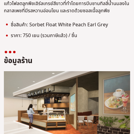
แก้วโฟลตลูกพีชเอิร์ลเกรย์สีขาวที่ทำโดยการบีบชานทิลลี่น้ำนมลงใน
กลาสเพชที่มีรสหวานอ่อนโยน และราดด้วยซอสเนื้อลูกพีช
ชื่อสินค้า: Sorbet Float White Peach Earl Grey
ราคา: 750 เยน (รวมภาษีแล้ว) / ชิ้น
ข้อมูลร้าน