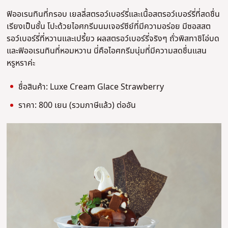
ฟิออเรนทินที่กรอบ เยลลี่สตรอว์เบอร์รี่และเนื้อสตรอว์เบอร์รี่ที่สดชื่น
เรียงเป็นชั้น โปะด้วยไอศกรีมนมเจอร์ซีย์ที่มีความอร่อย มีซอสสต
รอว์เบอร์รี่ที่หวานและเปรี้ยว ผลสตรอว์เบอร์รี่จริงๆ ถั่วพิสทาชิโอ่บด
และฟิออเรนทินที่หอมหวาน นี่คือไอศกรีมนุ่มที่มีความสดชื่นแสน
หรูหราค่ะ
ชื่อสินค้า: Luxe Cream Glace Strawberry
ราคา: 800 เยน (รวมภาษีแล้ว) ต่ออัน