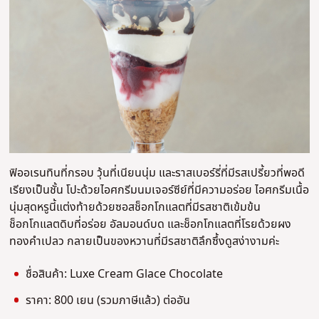
ฟิออเรนทินที่กรอบ วุ้นที่เนียนนุ่ม และราสเบอร์รี่ที่มีรสเปรี้ยวที่พอดี
เรียงเป็นชั้น โปะด้วยไอศกรีมนมเจอร์ซีย์ที่มีความอร่อย ไอศกรีมเนื้อ
นุ่มสุดหรูนี้แต่งท้ายด้วยซอสช็อกโกแลตที่มีรสชาติเข้มข้น
ช็อกโกแลตดิบที่อร่อย อัลมอนด์บด และช็อกโกแลตที่โรยด้วยผง
ทองคำเปลว กลายเป็นของหวานที่มีรสชาติลึกซึ้งดูสง่างามค่ะ
ชื่อสินค้า: Luxe Cream Glace Chocolate
ราคา: 800 เยน (รวมภาษีแล้ว) ต่ออัน