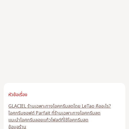
หัวข้อเรื่อง
GLACIEL ร้านเฉพาะทางไอศกรีมสดโดย LeTao คืออะไร?
ไอศกรีมซอฟต์ Parfait ที่ร้านเฉพาะทางไอศกรีมสด
แนะนำไอศกรีมลอยแก้วโฟลต์ที่ใช้ไอศกรีมสด
ข้อมูลร้าน