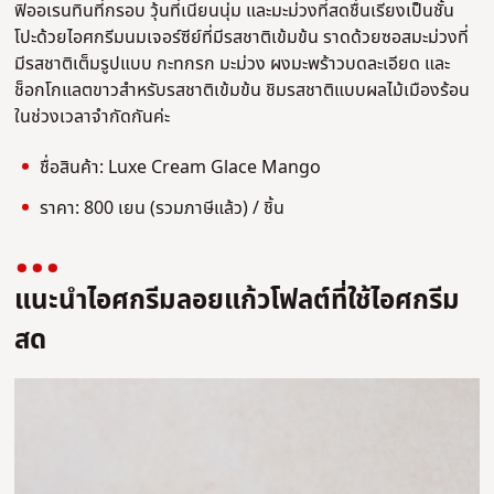
ฟิออเรนทินที่กรอบ วุ้นที่เนียนนุ่ม และมะม่วงที่สดชื่นเรียงเป็นชั้น
โปะด้วยไอศกรีมนมเจอร์ซีย์ที่มีรสชาติเข้มข้น ราดด้วยซอสมะม่วงที่
มีรสชาติเต็มรูปแบบ กะทกรก มะม่วง ผงมะพร้าวบดละเอียด และ
ช็อกโกแลตขาวสำหรับรสชาติเข้มข้น ชิมรสชาติแบบผลไม้เมืองร้อน
ในช่วงเวลาจำกัดกันค่ะ
ชื่อสินค้า: Luxe Cream Glace Mango
ราคา: 800 เยน (รวมภาษีแล้ว) / ชิ้น
แนะนำไอศกรีมลอยแก้วโฟลต์ที่ใช้ไอศกรีม
สด