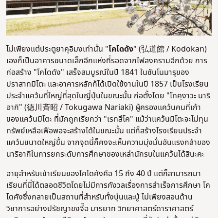
ไม่เพียงแต่ประตูยาคุอิมงเท่านั้น "
โคโดดัง
" (弘道館 / Kodokan)
เองก็เป็นอาคารขนาดเล็กอีกแห่งที่รอดจากไฟสงครามอีกด้วย การ
ก่อสร้าง "โคโดดัง" เสร็จสมบูรณ์ในปี 1841 ในซันโนมารุของ
ปราสาทมิโตะ และอาคารหลักก็ได้เปิดใช้งานในปี 1857 เป็นโรงเรียน
ประจำแคว้นที่ใหญ่ที่สุดในญี่ปุ่นในขณะนั้น ก่อตั้งโดย "โทคุงาวะ นาริ
อากิ" (徳川斉昭 / Tokugawa Nariaki) ผู้ครองแคว้นคนที่เก้า
ของแคว้นมิโตะ ที่มักถูกเรียกว่า "เรทสึโค" แม้ว่าแคว้นมิโตะจะไม่ทุน
ทรัพย์เหลือเฟือพอจะสร้างได้ในขณะนั้น แต่ก็สร้างโรงเรียนประจำ
แคว้นขนาดใหญ่ขึ้น จากจุดนี้ก็คงจะเห็นความมุ่งมั่นอันแรงกล้าของ
นาริอากิในการยกระดับการศึกษาของเหล่านักรบในแคว้นได้สินะคะ
อายุสำหรับเข้าเรียนของโคโดคังคือ 15 ถึง 40 ปี แต่ก็สามารถมา
เรียนที่นี่ได้ตลอดชีวิตโดยไม่มีการกังวลเรื่องการสำเร็จการศึกษา โค
โดคังซึ่งกลายเป็นสถานที่สำหรับทั้งบุ๋นและบู้ ไม่เพียงสอนด้าน
วิชาการอย่างปรัชญาขงจื๊อ มารยาท วิทยาศาสตร์ดาราศาสตร์