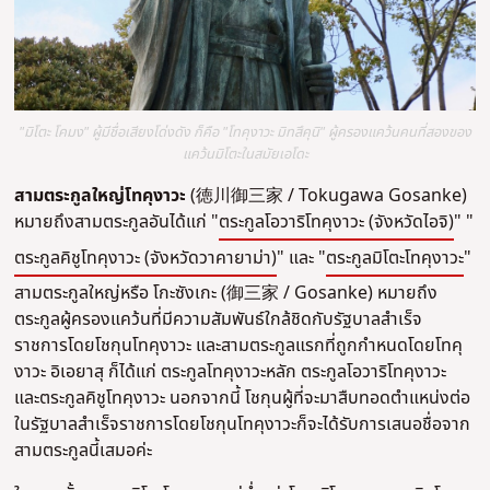
"มิโตะ โคมง" ผู้มีชื่อเสียงโด่งดัง ก็คือ "โทคุงาวะ มิทสึคุนิ" ผู้ครองแคว้นคนที่สองของ
แคว้นมิโตะในสมัยเอโดะ
สามตระกูลใหญ่โทคุงาวะ
(徳川御三家 / Tokugawa Gosanke)
หมายถึงสามตระกูลอันได้แก่ "
ตระกูลโอวาริโทคุงาวะ (จังหวัดไอจิ)
" "
ตระกูลคิชูโทคุงาวะ (จังหวัดวาคายาม่า)
" และ "
ตระกูลมิโตะโทคุงาวะ
"
สามตระกูลใหญ่หรือ โกะซังเกะ (御三家 / Gosanke) หมายถึง
ตระกูลผู้ครองแคว้นที่มีความสัมพันธ์ใกล้ชิดกับรัฐบาลสำเร็จ
ราชการโดยโชกุนโทคุงาวะ และสามตระกูลแรกที่ถูกกำหนดโดยโทคุ
งาวะ อิเอยาสุ ก็ได้แก่ ตระกูลโทคุงาวะหลัก ตระกูลโอวาริโทคุงาวะ
และตระกูลคิชูโทคุงาวะ นอกจากนี้ โชกุนผู้ที่จะมาสืบทอดตำแหน่งต่อ
ในรัฐบาลสำเร็จราชการโดยโชกุนโทคุงาวะก็จะได้รับการเสนอชื่อจาก
สามตระกูลนี้เสมอค่ะ