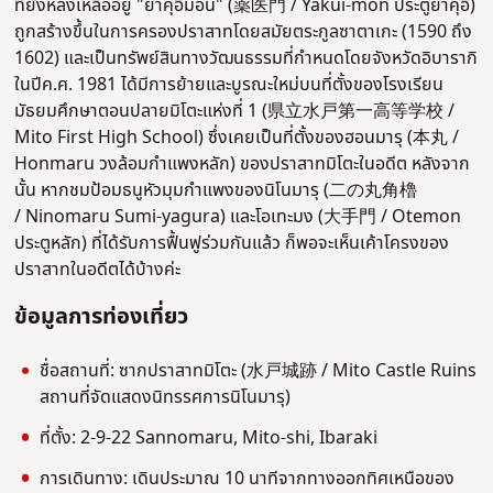
ที่ยังหลงเหลืออยู่ "ยาคุอิมอน" (薬医門 / Yakui-mon ประตูยาคุอิ)
ถูกสร้างขึ้นในการครองปราสาทโดยสมัยตระกูลซาตาเกะ (1590 ถึง
1602) และเป็นทรัพย์สินทางวัฒนธรรมที่กำหนดโดยจังหวัดอิบารากิ
ในปีค.ศ. 1981 ได้มีการย้ายและบูรณะใหม่บนที่ตั้งของโรงเรียน
มัธยมศึกษาตอนปลายมิโตะแห่งที่ 1 (県立水戸第一高等学校 /
Mito First High School) ซึ่งเคยเป็นที่ตั้งของฮอนมารุ (本丸 /
Honmaru วงล้อมกำแพงหลัก) ของ
ปราสาทมิโตะในอดีต หลังจาก
นั้น หากชมป้อมธนูหัวมุมกำแพงของนิโนมารุ (
二の丸角櫓
/
Ninomaru Sumi-yagura) และโอเทะมง (
大手門 /
Otemon
ประตูหลัก) ที่ได้รับการฟื้นฟูร่วมกันแล้ว ก็พอจะเห็นเค้าโครงของ
ปราสาทในอดีตได้บ้างค่ะ
ข้อมูลการท่องเที่ยว
ชื่อสถานที่: ซากปราสาทมิโตะ (水戸城跡 / Mito Castle Ruins
สถานที่จัดแสดงนิทรรศการนิโนมารุ)
ที่ตั้ง: 2-9-22 Sannomaru, Mito-shi, Ibaraki
การเดินทาง: เดินประมาณ 10 นาทีจากทางออกทิศเหนือของ