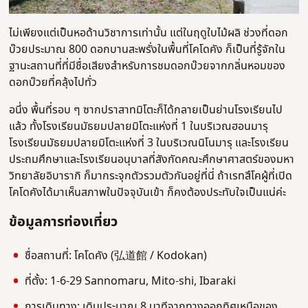
ไม่เพียงแต่เป็นหอด้านวิชาการเท่านั้น แต่ในฤดูใบไม้ผลิ ช่วงที่ดอก
บ๊วยประมาณ 800 ดอกบานสะพรั่งในพื้นที่โคโดคัง ก็เป็นที่รู้จักใน
ฐานะสถานที่ที่มีชื่อเสียงสำหรับการชมดอกบ๊วยจากกลิ่นหอมของ
ดอกบ๊วยที่คลุ้งไปทั่ว
อนึ่ง พื้นที่รอบ ๆ ซากปราสาทมิโตะก็ได้กลายเป็นย่านโรงเรียนไป
แล้ว ทั้งโรงเรียนมัธยมปลายมิโตะแห่งที่ 1 ในบริเวณฮอนมารุ
โรงเรียนมัธยมปลายมิโตะแห่งที่ 3 ในบริเวณนิโนมารุ และโรงเรียน
ประถมศึกษาและโรงเรียนอนุบาลที่สังกัดคณะศึกษาศาสตร์ของมหา
วิทยาลัยอิบารากิ ก็มากระจุกตัวรวมตัวกันอยู่ที่นี่ ถ้าเรทสึโคผู้ที่เปิด
โคโดคังได้มาเห็นสภาพในปัจจุบันเข้า ก็คงต้องประทับใจเป็นแน่ค่ะ
ข้อมูลการท่องเที่ยว
ชื่อสถานที่: โคโดคัง (弘道館 / Kodokan)
ที่ตั้ง: 1-6-29 Sannomaru, Mito-shi, Ibaraki
การเดินทาง: เดินประมาณ 8 นาทีจากทางออกทิศเหนือของ