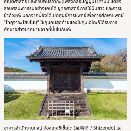
คณิตศาสตร์ และกวีนิพนธ์วากะ (เพลงกลอนญี่ปุ่น) เท่านั้น แต่ยัง
สอนศิลปะการรบอย่างเคนโด้ ยุทธศาสตร์ การใช้ปืนยาว และการขี่
ม้าด้วยค่ะ นอกจากนี้ยังได้เปิดศูนย์การแพทย์เพื่อการศึกษาแพทย์
"โทคุงาวะ โยชิโนบุ" โชกุนคนสุดท้ายของโชกุนเอโดะก็ได้รับการ
ศึกษาอย่างมากมายจากที่นี่เช่นกันค่ะ
อาคารสำนักงานใหญ่ ห้องโถงชิเซ็นโด (至善堂 / Shizendo) และ