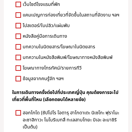
เว็บไซต์โรงแรมที่พัก
แคมเปญการท่องเที่ยวที่จัดขึ้นในสถานที่จัดงาน ฯลฯ
โปสเตอร์/ใบปลิว/แผ่นพับ
หนังสือคู่มือการเดินทาง
บทความในนิตยสาร/โฆษณาในนิตยสาร
บทความในหนังสือพิมพ์/โฆษณาทางหนังสือพิมพ์
โฆษณาทางโทรทัศน์/รายการทีวี
ข้อมูลจากคนรู้จัก ฯลฯ
ในการเดินทางครั้งต่อไปที่ประเทศญี่ปุ่น คุณต้องการจะไป
เที่ยวที่พื้นที่ไหน (เลือกตอบได้หลายข้อ)
ฮอกไกโด (ซัปโปโร โอตารุ ฮาโกดาเตะ นิเซโกะ ฟุราโนะ
อะซาฮิกาวะ โนโบริเบทสึ ทะเลสาบโทยะ บิเอะ อะบาชิริ
เป็นต้น)