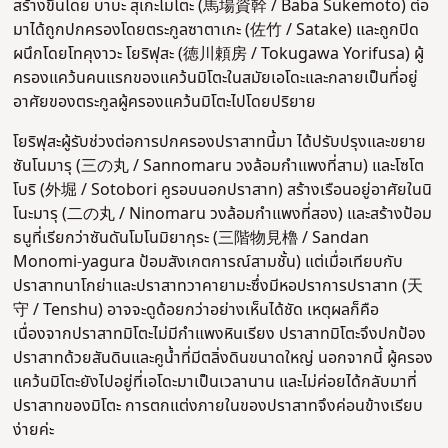
สร้างขึ้นโดย บาบะ สุเกะโมโตะ (馬場資幹 / Baba Sukemoto) ต่อ
มาได้ถูกปกครองโดยตระกูลซาตาเกะ (佐竹 / Satake) และถูกปิด
ผนึกโดยโทคุงาวะ โยริฟุสะ (徳川頼房 / Tokugawa Yorifusa) ผู้
ครองแคว้นคนแรกของแคว้นมิโตะในสมัยเอโดะและกลายเป็นที่อยู่
อาศัยของตระกูลผู้ครองแคว้นมิโตะไปโดยปริยาย
โยริฟุสะผู้รับช่วงต่อการปกครองปราสาทนี้มา ได้ปรับปรุงและขยาย
ซันโนมารุ (三の丸 / Sannomaru วงล้อมกำแพงที่สาม) และโซโต
โบริ (外堀 / Sotobori คูรอบนอกปราสาท) สร้างเรือนอยู่อาศัยในนิ
โนะมารุ (二の丸 / Ninomaru วงล้อมกำแพงที่สอง) และสร้างป้อม
ธนูที่เรียกว่าซันดันโมโนมิยากุระ (三階物見櫓 / Sandan
Monomi-yagura ป้อมสังเกตการณ์สามชั้น) แต่เมื่อเทียบกับ
ปราสาทนาโกย่าและปราสาทวาคายามะซึ่งมีหอปราการปราสาท (天
守 / Tenshu) อาจจะดูด้อยกว่าอย่างเห็นได้ชัด เหตุผลก็คือ
เนื่องจากปราสาทมิโตะไม่มีกำแพงหินเรียง ปราสาทมิโตะจึงปกป้อง
ปราสาทด้วยสันดินและคูน้ำที่มีตลิ่งดินขนาดใหญ่ นอกจากนี้ ผู้ครอง
แคว้นมิโตะยังไปอยู่ที่เอโดะมาเป็นเวลานาน และไม่ค่อยได้กลับมาที่
ปราสาทของมิโตะ การตกแต่งภายในของปราสาทจึงค่อนข้างเรียบ
ง่ายค่ะ