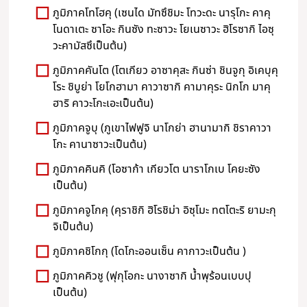
ภูมิภาคโทโฮคุ (เซนได มัทซึชิมะ โทวะดะ นารุโกะ คาคุ
โนดาเตะ ซาโอะ กินซัง ทะซาวะ โยเนซาวะ ฮิโรซากิ ไอซุ
วะคามัสซึเป็นต้น)
ภูมิภาคคันโต (โตเกียว อาซาคุสะ กินซ่า ชินจูกุ อิเคบุคุ
โระ ชิบูย่า โยโกฮามา คาวาซากิ คามาคุระ นิกโก มาคุ
ฮาริ คาวะโกะเอะเป็นต้น)
ภูมิภาคจูบุ (ภูเขาไฟฟูจิ นาโกย่า ฮานามากิ ชิราคาวา
โกะ คานาซาวะเป็นต้น)
ภูมิภาคคินคิ (โอซาก้า เกียวโต นาราโกเบ โคยะซัง
เป็นต้น)
ภูมิภาคจูโกคุ (คุราชิกิ ฮิโรชิม่า อิซุโมะ ทตโตะริ ยามะกุ
จิเป็นต้น)
ภูมิภาคชิโกกุ (โดโกะออนเซ็น คากาวะเป็นต้น )
ภูมิภาคคิวชู (ฟุกุโอกะ นางาซากิ น้ำพุร้อนเบบปุ
เป็นต้น)