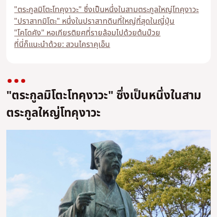
"ตระกูลมิโตะโทคุงาวะ" ซึ่งเป็นหนึ่งในสามตระกูลใหญ่โทคุงาวะ
"ปราสาทมิโตะ" หนึ่งในปราสาทดินที่ใหญ่ที่สุดในญี่ปุ่น
"โคโดคัง" หอเกียรติยศที่รายล้อมไปด้วยต้นบ๊วย
ที่นี่ก็แนะนำด้วย: สวนไคราคุเอ็น
"ตระกูลมิโตะโทคุงาวะ" ซึ่งเป็นหนึ่งในสาม
ตระกูลใหญ่โทคุงาวะ