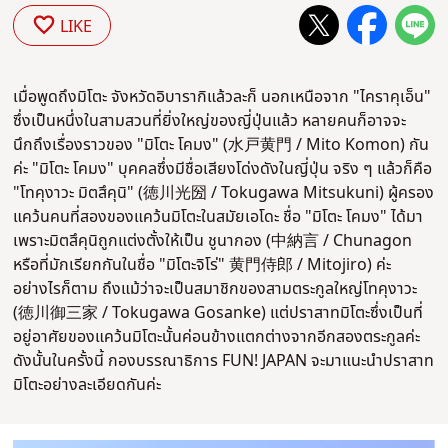
LIKE
เมื่อพูดถึงมิโตะ จังหวัดอิบารากิแล้วละก็ นอกเหนือจาก "ไคราคุเอ็น"
ซึ่งเป็นหนึ่งในสามสวนที่ยิ่งใหญ่ของญี่ปุ่นแล้ว หลายคนก็อาจจะ
นึกถึงเรื่องราวของ "มิโตะ โคมง" (水戸黄門 / Mito Komon) กัน
ค่ะ "มิโตะ โคมง" บุคคลซึ่งมีชื่อเสียงโด่งดังในญี่ปุ่น จริง ๆ แล้วก็คือ
"โทคุงาวะ มิตสึคุนิ" (徳川光圀 / Tokugawa Mitsukuni) ผู้ครอง
แคว้นคนที่สองของแคว้นมิโตะในสมัยเอโดะ ชื่อ "มิโตะ โคมง" ได้มา
เพราะมิตสึคุนิถูกแต่งตั้งให้เป็น ชูนากอง (中納言 / Chunagon
หรือที่มักเรียกกันในชื่อ "มิโตะจิโร่" 黄門侍郎 / Mitojiro) ค่ะ
อย่างไรก็ตาม ถึงแม้ว่าจะเป็นสมาชิกของสามตระกูลใหญ่โทคุงาวะ
(徳川御三家 / Tokugawa Gosanke) แต่ปราสาทมิโตะซึ่งเป็นที่
อยู่อาศัยของแคว้นมิโตะนั้นค่อนข้างแตกต่างจากอีกสองตระกูลค่ะ
ดังนั้นในครั้งนี้ กองบรรณาธิการ FUN! JAPAN จะมาแนะนำปราสาท
มิโตะอย่างละเอียดกันค่ะ