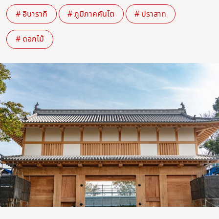
# อิบารากิ
# ภูมิภาคคันโต
# ปราสาท
# ดอกไม้