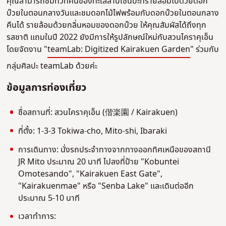
คุณสามารถชมทิวทัศน์ของทะเลสาบเซ็นบะที่รายล้อมไปด้วยดอก
บ๊วยในตอนกลางวันและชมดอกไม้ไฟพร้อมกับดอกบ๊วยในตอนกลาง
คืนได้ รายล้อมด้วยกลิ่นหอมของดอกบ๊วย ให้คุณสัมผัสได้ถึงทุก
รสชาติ แถมในปี 2022 ยังมีการให้รูปลักษณ์ใหม่กับสวนไคราคุเอ็น
โดยจัดงาน "
teamLab: Digitized Kairakuen Garden
" ร่วมกับ
กลุ่มศิลปะ teamLab ด้วยค่ะ
ข้อมูลการท่องเที่ยว
ชื่อสถานที่: สวนไคราคุเอ็น (偕楽園 / Kairakuen)
ที่ตั้ง: 1-3-3 Tokiwa-cho, Mito-shi, Ibaraki
การเดินทาง: นั่งรถประจำทางจากทางออกทิศเหนือของสถานี
JR Mito ประมาณ 20 นาที ไปลงที่ป้าย "Kobuntei
Omotesando", "Kairakuen East Gate",
"Kairakuenmae" หรือ "Senba Lake" และเดินต่ออีก
ประมาณ 5-10 นาที
เวลาทำการ: