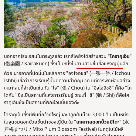
นอกจากโรงเรียนในตระกูลแล้ว เรทสึโคยังได้สร้างสวน "
ไคราคุเอ็น
"
(偕楽園 / Kairakuen) ซึ่งเป็นหนึ่งใน
สามสวนขึ้นชื่อแห่งญี่ปุ่น
อีก
ด้วย นาริอากิที่นึดมั่นในหลักการ "อิจโจอิชชิ" (一張一弛 / Icchou
Ishhi) เชื่อว่าการเรียนรู้นั้นมีความสำคัญมาก แต่การพักผ่อนอย่าง
เหมาะสมก็จำเป็นเช่นกัน "โจ" (張 / Chou) ใน "อิจโจอิชชิ" ก็คือ "โค
โดกัน" ซึ่งเป็นสถานที่แห่งการเรียนรู้ ขณะที่ "ชิ" (弛 / Shi) ก็คือไค
ราคุเอ็นซึ่งเป็นสถานที่พักผ่อนนั่นเองค่ะ
ไคราคุเอ็นซึ่งมีพื้นที่กว้างใหญ่และปลูกต้นบ๊วย 3,000 ต้น เป็นหนึ่ง
ในจุดชมดอกบ๊วยชั้นนำของญี่ปุ่น ใน "
เทศกาลดอกบ๊วยมิโตะ
" (水
戸梅まつり / Mito Plum Blossom Festival) ในฤดูใบไม้ผลิ