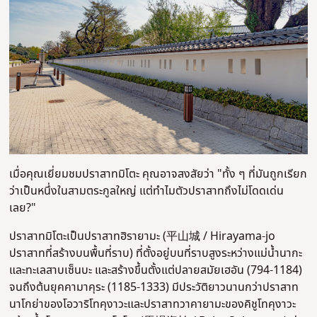
เมื่อคุณเยี่ยมชมปราสาทมิโตะ คุณอาจสงสัยว่า "ทั้ง ๆ ที่มันถูกเรียก
ว่าเป็นหนึ่งในสามตระกูลใหญ่ แต่ทำไมตัวปราสาทถึงไม่โดดเด่น
เลย?"
ปราสาทมิโตะเป็นปราสาทฮิรายามะ (平山城 / Hirayama-jo
ปราสาทที่สร้างบนพื้นที่ราบ) ที่ตั้งอยู่บนที่ราบสูงระหว่างแม่น้ำนากะ
และทะเลสาบเซ็นบะ และสร้างขึ้นตั้งแต่ปลายสมัยเฮอัน (794-1184)
จนถึงต้นยุคคามาคุระ (1185-1333) มีประวัติยาวนานกว่าปราสาท
นาโกย่าของโอวาริโทคุงาวะและปราสาทวาคายามะของคิชูโทคุงาวะ