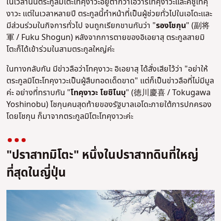
ในเวลานั้นตระกูลมิโตะโทคุงาวะอยู่ต่ำกว่าโอวาริโทคุงาวะและคิชูโทคุ
งาวะ แต่ในเวลาหลายปี ตระกูลนี้ทำหน้าที่เป็นผู้ช่วยทั่วไปในเอโดะและ
มีส่วนร่วมในกิจการทั่วไป จนถูกเรียกขานกันว่า "
รองโชกุน
" (副将
軍 / Fuku Shogun) หลังจากการตายของอิเอยาสุ ตระกูลสายมิ
โตะก็ได้เข้าร่วมในสามตระกูลใหญ่ค่ะ
ในทางกลับกัน มีข่าวลือว่าโทคุงาวะ อิเอยาสุ ได้สั่งเสียไว้ว่า "อย่าให้
ตระกูลมิโตะโทคุงาวะเป็นผู้สืบทอดเด็ดขาด" แต่ก็เป็นข่าวลือที่ไม่มีมูล
ค่ะ อย่างที่ทราบกัน "
โทคุงาวะ โยชิโนบุ
" (徳川慶喜 / Tokugawa
Yoshinobu) โชกุนคนสุดท้ายของรัฐบาลเอโดะภายใต้การปกครอง
โดยโชกุน ก็มาจากตระกูลมิโตะโทคุงาวะค่ะ
"ปราสาทมิโตะ" หนึ่งในปราสาทดินที่ใหญ่
ที่สุดในญี่ปุ่น