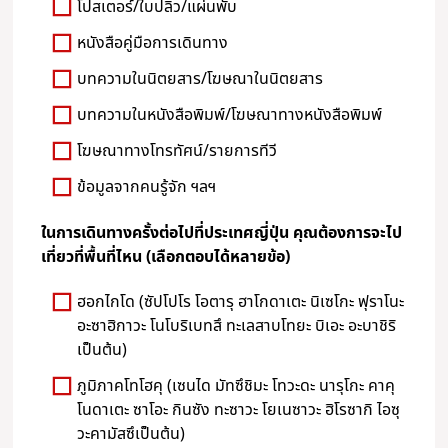
โปสเตอร์/ใบปลิว/แผ่นพับ
หนังสือคู่มือการเดินทาง
บทความในนิตยสาร/โฆษณาในนิตยสาร
บทความในหนังสือพิมพ์/โฆษณาทางหนังสือพิมพ์
โฆษณาทางโทรทัศน์/รายการทีวี
ข้อมูลจากคนรู้จัก ฯลฯ
ในการเดินทางครั้งต่อไปที่ประเทศญี่ปุ่น คุณต้องการจะไป
เที่ยวที่พื้นที่ไหน (เลือกตอบได้หลายข้อ)
ฮอกไกโด (ซัปโปโร โอตารุ ฮาโกดาเตะ นิเซโกะ ฟุราโนะ
อะซาฮิกาวะ โนโบริเบทสึ ทะเลสาบโทยะ บิเอะ อะบาชิริ
เป็นต้น)
ภูมิภาคโทโฮคุ (เซนได มัทซึชิมะ โทวะดะ นารุโกะ คาคุ
โนดาเตะ ซาโอะ กินซัง ทะซาวะ โยเนซาวะ ฮิโรซากิ ไอซุ
วะคามัสซึเป็นต้น)