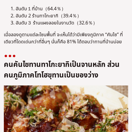
อันดับ１ที่บ้าน（64.4％）
อันดับ 2 ร้านทาโกะยากิ（39.4％）
อันดับ３ ร้านแผงลอยในงานวัด（32.6％）
เมื่อลองดูตามแต่ละโซนพื้นที่ จะเห็นได้ว่ามีเพียงภูมิภาค “คันไซ” ที่
เดียวที่โดดเด่นกว่าที่อื่นๆ นั่นก็คือ 81% ได้ตอบว่าทานที่บ้านบ่อย
คนคันไซทานทาโกะยากิเป็นจานหลัก ส่วน
คนภูมิภาคโทโฮขุทานเป็นของว่าง