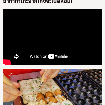
ถ้าทำทาโกะยากิเก่งจะเนื้อหอม!