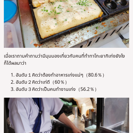
เมื่อเราถามคำถามว่ามีมุมมองเกี่ยวกับคนที่ทำทาโกะยากิเก่งยังไง
ก็ได้ผลมาว่า
อันดับ１คิดว่าต้องทำอาหารเก่งแน่ๆ（80.6％）
อันดับ２คิดว่าเท่ดี（60％）
อันดับ３คิดว่าเป็นคนทำงานเก่ง（56.2％）