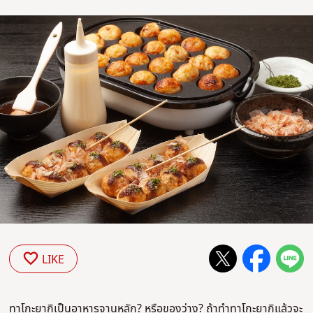
LIKE
ทาโกะยากิเป็นอาหารจานหลัก? หรือของว่าง? ถ้าทำทาโกะยากิแล้วจะ