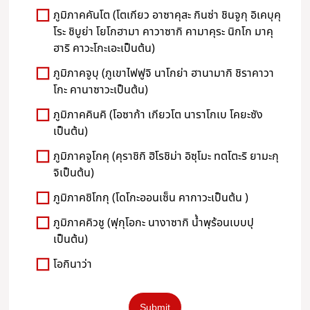
ภูมิภาคคันโต (โตเกียว อาซาคุสะ กินซ่า ชินจูกุ อิเคบุคุ
โระ ชิบูย่า โยโกฮามา คาวาซากิ คามาคุระ นิกโก มาคุ
ฮาริ คาวะโกะเอะเป็นต้น)
ภูมิภาคจูบุ (ภูเขาไฟฟูจิ นาโกย่า ฮานามากิ ชิราคาวา
โกะ คานาซาวะเป็นต้น)
ภูมิภาคคินคิ (โอซาก้า เกียวโต นาราโกเบ โคยะซัง
เป็นต้น)
ภูมิภาคจูโกคุ (คุราชิกิ ฮิโรชิม่า อิซุโมะ ทตโตะริ ยามะกุ
จิเป็นต้น)
ภูมิภาคชิโกกุ (โดโกะออนเซ็น คากาวะเป็นต้น )
ภูมิภาคคิวชู (ฟุกุโอกะ นางาซากิ น้ำพุร้อนเบบปุ
เป็นต้น)
โอกินาว่า