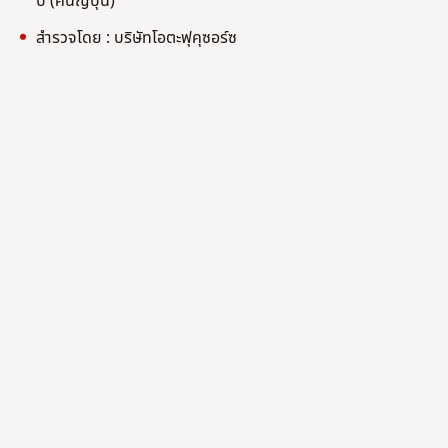
ปี (คนญี่ปุ่น)
สำรวจโดย : บริษัทโอตะฟุคุซอร์ซ