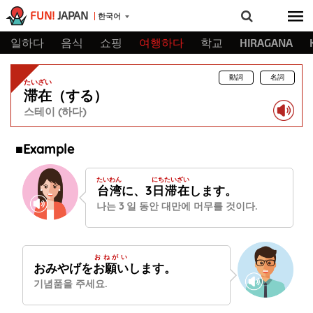
FUN!
JAPAN
한국어
일하다
음식
쇼핑
여행하다
학교
HIRAGANA
動詞
名詞
たいざい
滞在
（する）
스테이 (하다)
■Example
たいわん
にち
たいざい
台湾
に、3
日
滞在
します。
나는 3 일 동안 대만에 머무를 것이다.
おねがい
おみやげを
お願い
します。
기념품을 주세요.