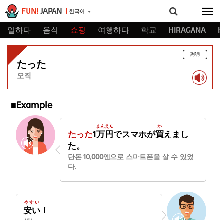
FUN!
JAPAN
한국어
일하다
음식
쇼핑
여행하다
학교
HIRAGANA
副詞
たった
오직
■Example
まん
えん
か
たった
1
万
円
でスマホが
買
えまし
た。
단돈 10,000엔으로 스마트폰을 살 수 있었
다.
やすい
安い
！