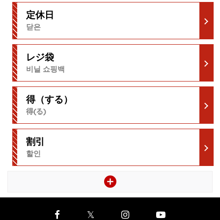
定休日
닫은
レジ袋
비닐 쇼핑백
得（する）
得(る)
割引
할인