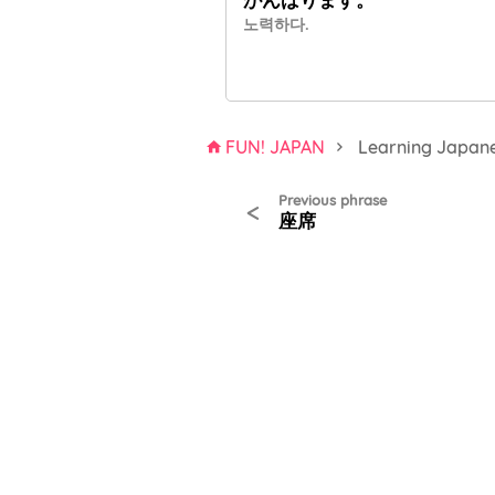
노력하다.
FUN! JAPAN
Learning Japan
Previous phrase
<
座席