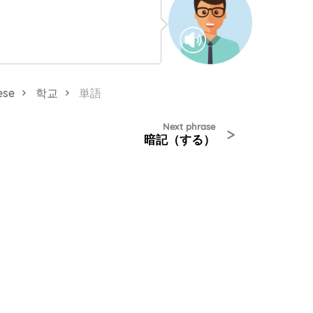
ese
학교
単語
Next phrase
>
暗記（する）