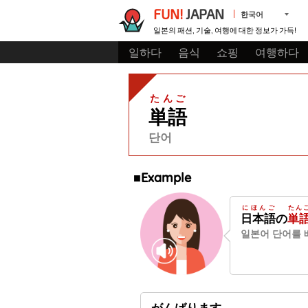
FUN!
JAPAN
한국어
일본의 패션, 기술, 여행에 대한 정보가 가득!
일하다
음식
쇼핑
여행하다
たんご
単語
단어
■Example
にほんご
たん
日本語
の
単
일본어 단어를 
がんばります。