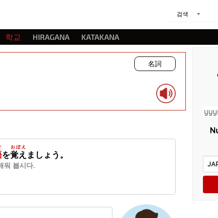
검색
학교
HIRAGANA
KATAKANA
名詞
Nu
ご
おぼえ
語
を
覚え
ましょう。
배워 봅시다.