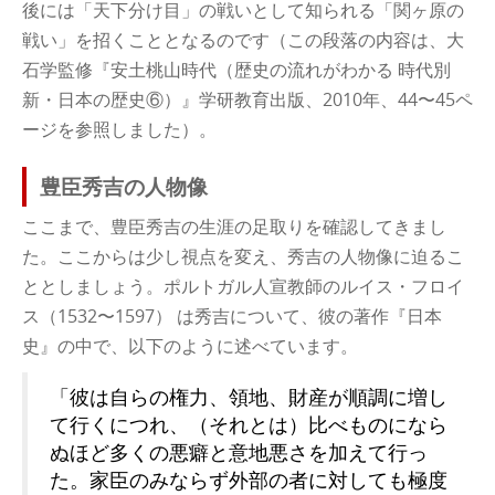
後には「天下分け目」の戦いとして知られる「関ヶ原の
戦い」を招くこととなるのです（この段落の内容は、大
石学監修『安土桃山時代（歴史の流れがわかる 時代別
新・日本の歴史⑥）』学研教育出版、2010年、44〜45ペ
ージを参照しました）。
豊臣秀吉の人物像
ここまで、豊臣秀吉の生涯の足取りを確認してきまし
た。ここからは少し視点を変え、秀吉の人物像に迫るこ
ととしましょう。ポルトガル人宣教師のルイス・フロイ
ス（1532〜1597） は秀吉について、彼の著作『日本
史』の中で、以下のように述べています。
「彼は自らの権力、領地、財産が順調に増し
て行くにつれ、（それとは）比べものになら
ぬほど多くの悪癖と意地悪さを加えて行っ
た。家臣のみならず外部の者に対しても極度