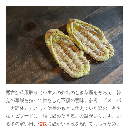
秀吉が草履取り（※主人の外出のとき草履をそろえ，替
えの草履を持って供をした下僕の意味。参考：『スーパ
ー大辞林』）として信長のもとに仕えていた際の、有名
なエピソードに「懐に温めた草履」の話があります。あ
る冬の寒い日、
信長
に温かい草履を履いてもらうため、