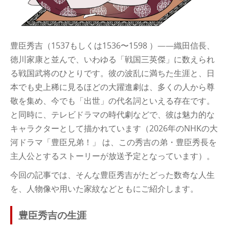
豊臣秀吉（1537もしくは1536〜1598 ）――織田信長、
徳川家康と並んで、いわゆる「戦国三英傑」に数えられ
る戦国武将のひとりです。彼の波乱に満ちた生涯と、日
本でも史上稀に見るほどの大躍進劇は、多くの人から尊
敬を集め、今でも「出世」の代名詞といえる存在です。
と同時に、テレビドラマの時代劇などで、彼は魅力的な
キャラクターとして描かれています（2026年のNHKの大
河ドラマ「豊臣兄弟！」 は、この秀吉の弟・豊臣秀長を
主人公とするストーリーが放送予定となっています）。
今回の記事では、そんな豊臣秀吉がたどった数奇な人生
を、人物像や用いた家紋などともにご紹介します。
豊臣秀吉の生涯