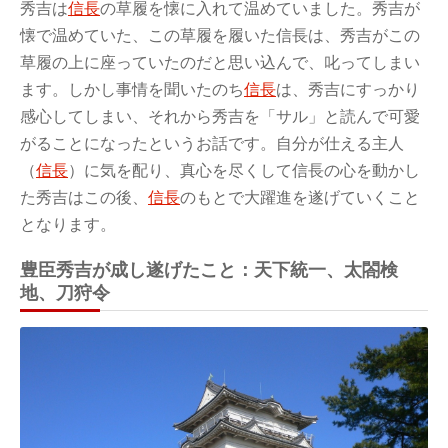
秀吉は
信長
の草履を懐に入れて温めていました。秀吉が
懐で温めていた、この草履を履いた信長は、秀吉がこの
草履の上に座っていたのだと思い込んで、叱ってしまい
ます。しかし事情を聞いたのち
信長
は、秀吉にすっかり
感心してしまい、それから秀吉を「サル」と読んで可愛
がることになったというお話です。自分が仕える主人
（
信長
）に気を配り、真心を尽くして信長の心を動かし
た秀吉はこの後、
信長
のもとで大躍進を遂げていくこと
となります。
豊臣秀吉が成し遂げたこと：天下統一、太閤検
地、刀狩令