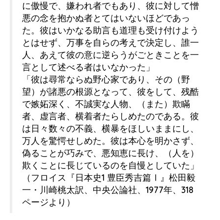
に傲慢で、嫌われ者でもあり、彼に対して憎
悪の念を抱かぬ者とてはいないほどであっ
た。彼はいかなる助言も道理も受け付けよう
とはせず、万事を自らの考えで決定し、誰一
人、あえて彼の意に逆らうがごときことを一
言として述べる者はいなかった」
「彼は尋常ならぬ野心家であり、その（野
望）が諸悪の根源となって、彼をして、残酷
で嫉妬深く、不誠実な人物、（また）欺瞞
者、虚言者、横着者たらしめたのである。彼
は日々数々の不義、横暴をほしいままにし、
万人を驚愕せしめた。彼は本心を明かさず、
偽ることが巧みで、悪知恵に長け、（人を）
欺くことに長じているのを自慢としていた」
（フロイス『日本史1 豊臣秀吉篇Ⅰ』松田毅
一・川崎桃太訳、中央公論社、1977年、318
ページより）