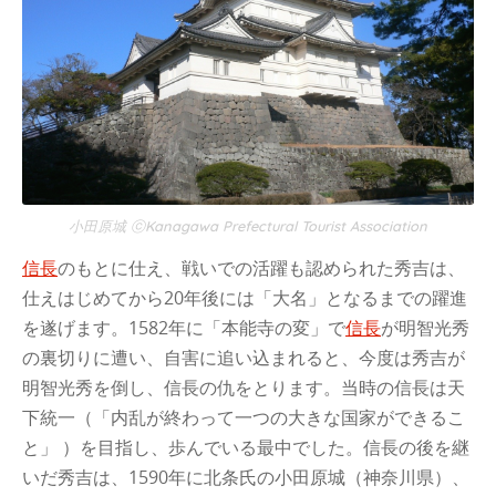
小田原城 ⓒKanagawa Prefectural Tourist Association
信長
のもとに仕え、戦いでの活躍も認められた秀吉は、
仕えはじめてから20年後には「大名」となるまでの躍進
を遂げます。1582年に「本能寺の変」で
信長
が明智光秀
の裏切りに遭い、自害に追い込まれると、今度は秀吉が
明智光秀を倒し、信長の仇をとります。当時の信長は天
下統一（「内乱が終わって一つの大きな国家ができるこ
と」 ）を目指し、歩んでいる最中でした。信長の後を継
いだ秀吉は、1590年に北条氏の小田原城（神奈川県）、