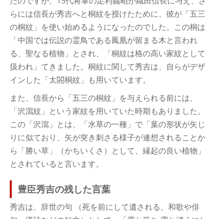
たのですが、15代将軍の足利義昭が織田信長に与え、さ
らには信長が秀吉へと桐紋を授けたために、彼が「五三
の桐紋」を使い始めるようになったのでした。この桐は
「中国では伝説の霊鳥である鳳凰が留まる木と言われ
る、聖なる植物」とされ、「桐紋は格の高い家紋として
扱われ」てきました。桐紋に関して秀吉は、自らがデザ
インした「太閤桐紋」も用いています。
また、信長から「五三の桐紋」を与えられる前には、
「沢瀉紋」という家紋を用いていた時期もありました。
この「沢瀉」とは、「水草の一種」で「葉の形状が矢じ
りに似ており、矢が突き刺さる様子が連想されることか
ら「勝い草」（かちいくさ）として、縁起の良い植物」
とされていると言います。
豊臣秀吉の残した言葉
秀吉は、辞世の句 （死を前にして遺される、和歌や俳