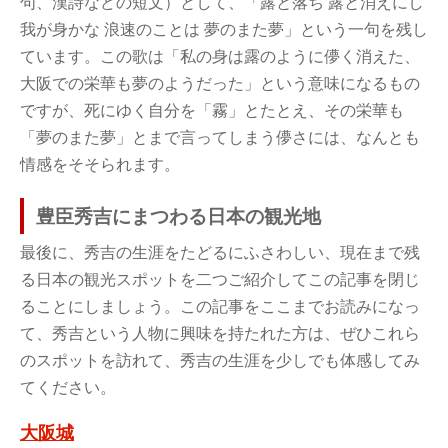
句、漢詩などの短文）として、「露と落ち 露と消えにし
我が身かな 浪速のことは 夢のまた夢」という一句を残し
ています。この歌は「私の身は露のように儚く消えた、
大阪での栄華も夢のようだった」という意味になるもの
ですが、死にゆく自分を「霧」とたとえ、その栄華も
「夢のまた夢」とまで言ってしまう儚さには、なんとも
情感をそそられます。
豊臣秀吉にまつわる日本の観光地
最後に、秀吉の生涯をたどるにふさわしい、現在まで残
る日本の観光スポットを二つご紹介してこの記事を閉じ
ることにしましょう。この記事をここまでお読みになっ
て、秀吉という人物に興味を持たれた方は、ぜひこれら
のスポットを訪れて、秀吉の生涯を少しでも体感してみ
てください。
大阪城