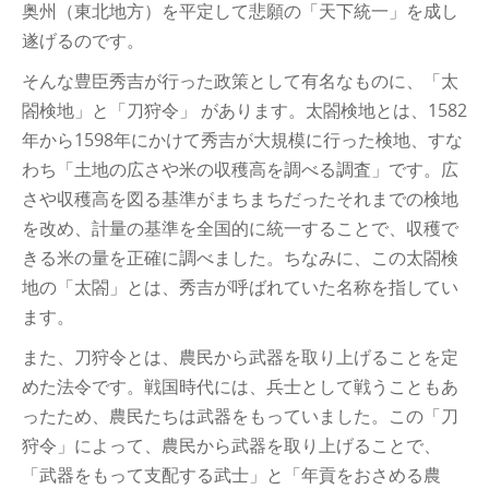
奥州（東北地方）を平定して悲願の「天下統一」を成し
遂げるのです。
そんな豊臣秀吉が行った政策として有名なものに、「太
閤検地」と「刀狩令」 があります。太閤検地とは、1582
年から1598年にかけて秀吉が大規模に行った検地、すな
わち「土地の広さや米の収穫高を調べる調査」です。広
さや収穫高を図る基準がまちまちだったそれまでの検地
を改め、計量の基準を全国的に統一することで、収穫で
きる米の量を正確に調べました。ちなみに、この太閤検
地の「太閤」とは、秀吉が呼ばれていた名称を指してい
ます。
また、刀狩令とは、農民から武器を取り上げることを定
めた法令です。戦国時代には、兵士として戦うこともあ
ったため、農民たちは武器をもっていました。この「刀
狩令」によって、農民から武器を取り上げることで、
「武器をもって支配する武士」と「年貢をおさめる農