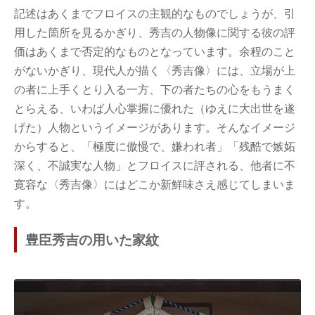
記述はあくまでフロイスの主観的なものでしょうが、引
用した箇所を見るかぎり、秀吉の人物像に関する彼の評
価はあくまで否定的なものとなっています。余程のこと
がないかぎり、現代人が描く〈秀吉像〉には、立場が上
の者に上手くとり入る一方、下の者たちの心をもうまく
とらえる、いわば人心掌握に優れた（ゆえに大出世を遂
げた）人物というイメージがあります。そんなイメージ
からすると、「極度に傲慢で、嫌われ者」「残酷で嫉妬
深く、不誠実な人物」とフロイスに評される、他者に不
寛容な〈秀吉像〉にはどこか新鮮味さえ感じてしまいま
す。
豊臣秀吉の用いた家紋