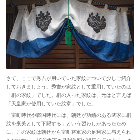
さて、ここで秀吉が用いていた家紋について少しご紹介
しておきましょう。秀吉が家紋として重用していたのは
「桐の家紋」でした。桐の入った家紋は、元はと言えば
「天皇家が使用していた紋章」でした。
「室町時代や戦国時代には、朝廷が功績のある武家に桐
紋を褒美として下賜する」という習わしがあったため
に、この家紋は朝廷から室町将軍家の足利家に与えられ