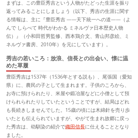
まずは、この豊臣秀吉という人物がたどった生涯を振り
返ってみることにしましょう（以下、秀吉の生涯に関す
る情報は、主に『豊臣秀吉 ――天下統一への道――（よ
んで しらべて 時代がわかる ミネルヴァ日本歴史人物
伝）』（小和田哲男監修、西本鶏介文、青山邦彦絵、ミ
ネルヴァ書房、2010年）を元にしています）。
秀吉の若いころ：放浪、信長との出会い、懐に温
めた草履
豊臣秀吉は1537年（1536年とする説も）、尾張国（愛知
県）に、農民の子として生まれます。子供のころから、
お寺に預けられたり、米屋や鍛冶屋などに小僧として預
けられられたりしていたということですが、結局はどれ
も長続きしませんでした。15歳の頃には木綿針を売り歩
いたとも伝えられていますが、やがて生まれ故郷に戻っ
た秀吉は、幼馴染の紹介で
織田信長
に仕えることとなり
ました。