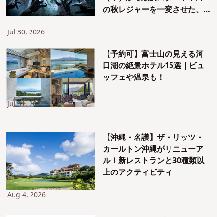
の秋レジャーを一変させた、
『ハロウィーン・ホラー・ナ
イト』15周年！
Jul 30, 2026
【予約可】富士山の見える河
口湖の絶景ホテル15選｜ビュ
ッフェや温泉も！
Jul 31, 2026
【沖縄・名護】ザ・リッツ・
カールトン沖縄がリニューア
ル！新レストランと30種類以
上のアクティビティ
Aug 4, 2026