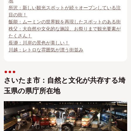
地
所沢：新しい観光スポットが続々オープンしている注
目の街！
飯能：ムーミンの世界観を再現したスポットのある街
秩父：大自然や文化的な施設、お祭りまで観光要素が
たくさん！
長瀞：川岸の景色が美しい！
川越：レトロな雰囲気が漂う街並み
さいたま市：自然と文化が共存する埼
玉県の県庁所在地