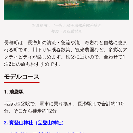
写真提供：（一社）埼玉県物産観光協会
複製・再転載禁止
長瀞町は、長瀞川の清流・急流や滝、奇岩など自然に恵ま
れる町です。川下りや渓谷散策、観光農園など、多彩なア
クティビティが楽しめます。秩父に近いので、合わせて1
泊2日の旅もおすすめです。
モデルコース
1. 池袋駅
↓西武秩父駅で、電車に乗り換え、長瀞駅まで合計約110
分、そこから徒歩約12分
2. 寳登山神社（宝登山神社）