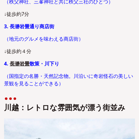
（秩父神社、三峯神社と共に秩父三社のひとつ）
↓徒歩約7分
3. 長瀞岩畳通り商店街
（地元のグルメを味わえる商店街）
↓徒歩約４分
4.
長瀞岩畳
散策・川下り
（国指定の名勝・天然記念物。川沿いに奇岩怪石の美しい
景観を見ることができる）
川越：レトロな雰囲気が漂う街並み