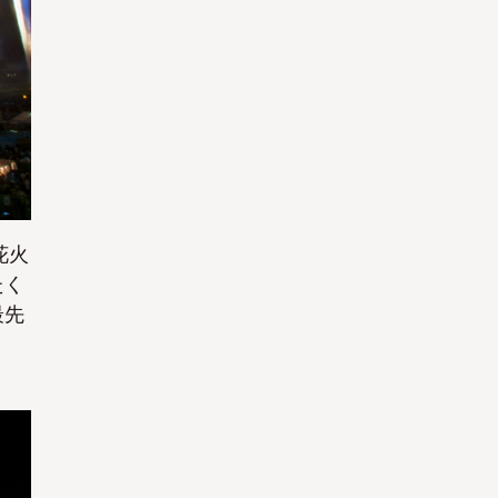
花火
たく
最先
き