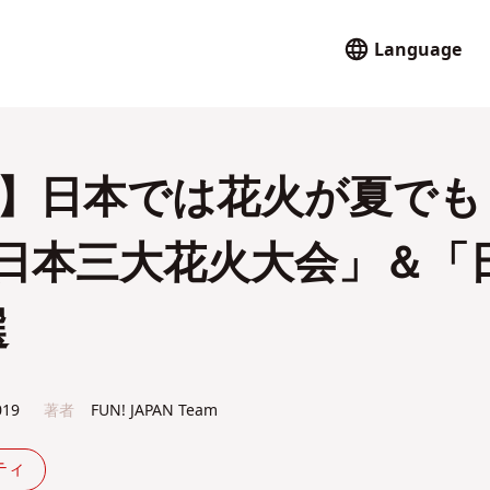
Language
付】日本では花火が夏でも
日本三大花火大会」＆「
選
019
著者
FUN! JAPAN Team
ティ