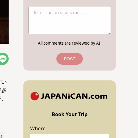
All comments are reviewed by AI.
POST
てい
が多
で、
Book Your Trip
Where
ださ