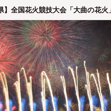
県】全国花火競技大会「大曲の花火
No
No