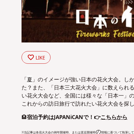
LIKE
「
夏
」のイメージが強い日本の花火大会。し
た？また、「日本三大花火大会」に数えられ
い花火大会など、全国には様々な「日本一」
これからの訪日旅行で訪れたい花火大会を探
🏨
宿泊予約はJAPANiCANで！👉
こちらから
の
※当記事は各花火大会の例年開催時、または直近開催時
情報に基づいて執筆して