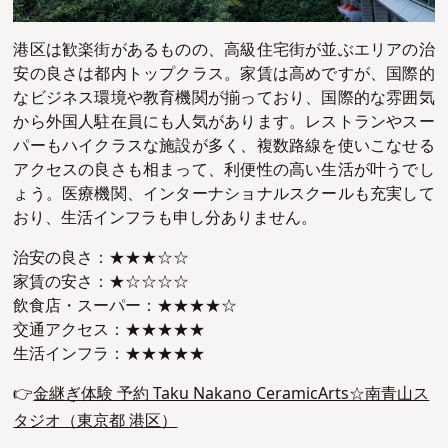
港区は歓楽街があるものの、高級住宅街が並ぶエリアの治
安の良さは都内トップクラス。家賃は高めですが、国際的
なビジネス環境や教育機関が揃っており、国際的な雰囲気
から外国人駐在員にも人気があります。レストランやスー
パーもハイクラスな施設が多く、複数路線を使いこなせる
アクセスの良さも相まって、利便性の高い生活が叶うでし
ょう。医療機関、インターナショナルスクールも充実して
おり、生活インフラも申し分ありません。
治安の良さ：★★★☆☆
家賃の安さ：★☆☆☆☆
飲食店・スーパー：★★★★☆
交通アクセス：★★★★★
生活インフラ：★★★★★
👉
金継ぎ体験 予約 Taku Nakano CeramicArts☆南青山ス
タジオ（東京都 港区）