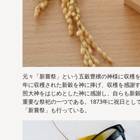
元々「新嘗祭」という五穀豊穣の神様に収穫
年に収穫された新穀を神に捧げ、収穫を感謝
照大神をはじめとした神に感謝し、自らも新
重要な祭祀の一つである。1873年に祝日とし
「新嘗祭」も行っている。