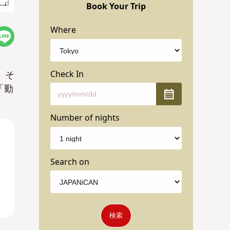
Book Your Trip
Where
Check In
。そ
「勤
Number of nights
Search on
検索