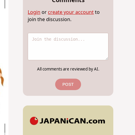
Comments
Login
or
create your account
to
join the discussion.
All comments are reviewed by AI.
POST