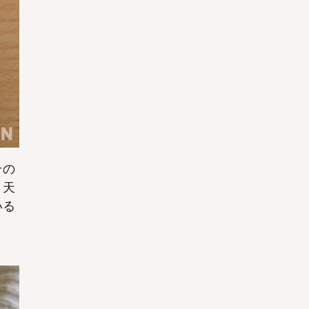
その
、天
いる