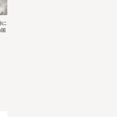
称に
の国