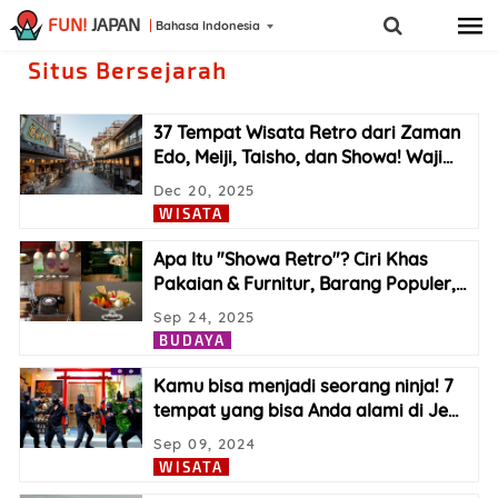
FUN!
JAPAN
Bahasa Indonesia
Situs Bersejarah
37 Tempat Wisata Retro dari Zaman
Edo, Meiji, Taisho, dan Showa! Waji
…
Dec 20, 2025
WISATA
Apa Itu "Showa Retro"? Ciri Khas
Pakaian & Furnitur, Barang Populer,
…
Sep 24, 2025
BUDAYA
Kamu bisa menjadi seorang ninja! 7
tempat yang bisa Anda alami di Je
…
Sep 09, 2024
WISATA