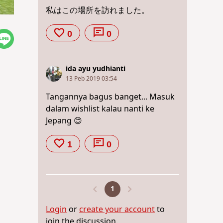
私はこの場所を訪れました。
0
0
ida ayu yudhianti
13 Peb 2019 03:54
Tangannya bagus banget... Masuk
dalam wishlist kalau nanti ke
Jepang 😊
1
0
1
Login
or
create your account
to
join the discussion.