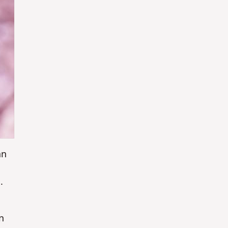
YA
YA
an
.
n