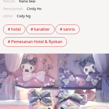
Penulis
Nana Iwai
Penerjemah
Cindy Ho
editor
Cody Ng
# hotel
# karakter
# sanrio
# Pemesanan Hotel & Ryokan