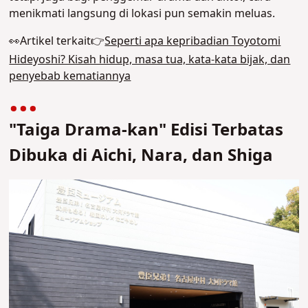
menikmati langsung di lokasi pun semakin meluas.
👀Artikel terkait👉
Seperti apa kepribadian Toyotomi
Hideyoshi? Kisah hidup, masa tua, kata-kata bijak, dan
penyebab kematiannya
"Taiga Drama-kan" Edisi Terbatas
Dibuka di Aichi, Nara, dan Shiga