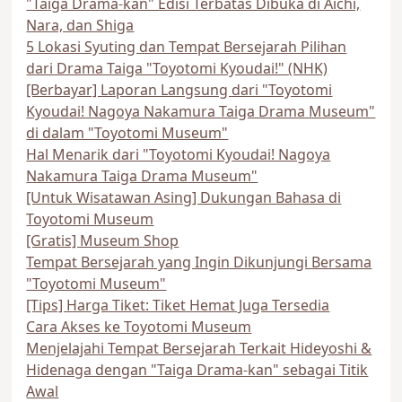
"Taiga Drama-kan" Edisi Terbatas Dibuka di Aichi,
Nara, dan Shiga
5 Lokasi Syuting dan Tempat Bersejarah Pilihan
dari Drama Taiga "Toyotomi Kyoudai!" (NHK)
[Berbayar] Laporan Langsung dari "Toyotomi
Kyoudai! Nagoya Nakamura Taiga Drama Museum"
di dalam "Toyotomi Museum"
Hal Menarik dari "Toyotomi Kyoudai! Nagoya
Nakamura Taiga Drama Museum"
[Untuk Wisatawan Asing] Dukungan Bahasa di
Toyotomi Museum
[Gratis] Museum Shop
Tempat Bersejarah yang Ingin Dikunjungi Bersama
"Toyotomi Museum"
[Tips] Harga Tiket: Tiket Hemat Juga Tersedia
Cara Akses ke Toyotomi Museum
Menjelajahi Tempat Bersejarah Terkait Hideyoshi &
Hidenaga dengan "Taiga Drama-kan" sebagai Titik
Awal