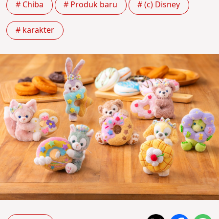
# Chiba
# Produk baru
# (c) Disney
# karakter