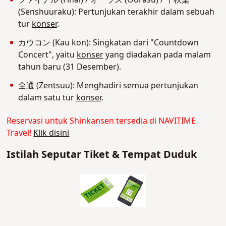
ファイナル (Final) / オーラス (Oorasu) / 千秋楽
(Senshuuraku): Pertunjukan terakhir dalam sebuah
tur
konser
.
カウコン (Kau kon): Singkatan dari "Countdown
Concert", yaitu
konser
yang diadakan pada malam
tahun baru (31 Desember).
全通 (Zentsuu): Menghadiri semua pertunjukan
dalam satu tur
konser
.
Reservasi untuk Shinkansen tersedia di NAVITIME
Travel!
Klik disini
Istilah Seputar Tiket & Tempat Duduk