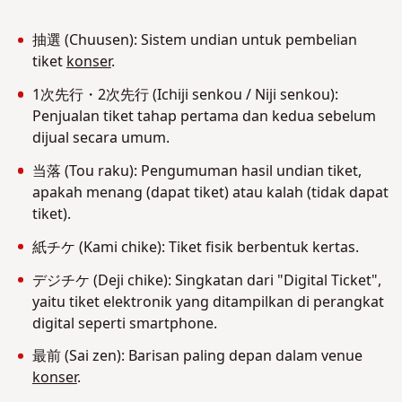
抽選 (Chuusen): Sistem undian untuk pembelian
tiket
konser
.
1次先行・2次先行 (Ichiji senkou / Niji senkou):
Penjualan tiket tahap pertama dan kedua sebelum
dijual secara umum.
当落 (Tou raku): Pengumuman hasil undian tiket,
apakah menang (dapat tiket) atau kalah (tidak dapat
tiket).
紙チケ (Kami chike): Tiket fisik berbentuk kertas.
デジチケ (Deji chike): Singkatan dari "Digital Ticket",
yaitu tiket elektronik yang ditampilkan di perangkat
digital seperti smartphone.
最前 (Sai zen): Barisan paling depan dalam venue
konser
.