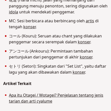
花道 (Hana michi): Jalan yang memanjang dari
panggung menuju penonton, sering digunakan oleh
idola
untuk mendekati penggemar.
MC: Sesi berbicara atau berbincang oleh
artis
di
tengah
konser
.
コール (Kouru): Seruan atau chant yang dilakukan
penggemar secara serempak dalam
konser
.
アンコール (Ankouru): Permintaan tambahan
pertunjukan dari penggemar di akhir
konser
.
セトリ (Setori): Singkatan dari "Set List", yaitu daftar
lagu yang akan dibawakan dalam
konser
.
Artikel Terkait
Apa itu Otagei / Wotagei? Penjelasan tentang jenis
tarian dan arti cyalume