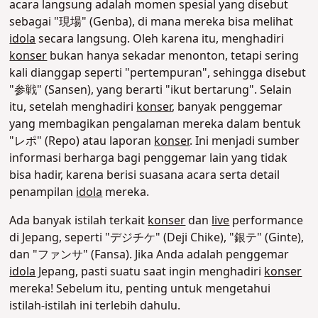
acara langsung adalah momen spesial yang disebut
sebagai "現場" (Genba), di mana mereka bisa melihat
idola
secara langsung. Oleh karena itu, menghadiri
konser
bukan hanya sekadar menonton, tetapi sering
kali dianggap seperti "pertempuran", sehingga disebut
"参戦" (Sansen), yang berarti "ikut bertarung".
Selain
itu, setelah menghadiri
konser
, banyak penggemar
yang membagikan pengalaman mereka dalam bentuk
"レポ" (Repo) atau laporan
konser
. Ini menjadi sumber
informasi berharga bagi penggemar lain yang tidak
bisa hadir, karena berisi suasana acara serta detail
penampilan
idola
mereka.
Ada banyak istilah terkait
konser
dan
live
performance
di Jepang, seperti "デジチケ" (Deji Chike), "銀テ" (Ginte),
dan "ファンサ" (Fansa). Jika Anda adalah penggemar
idola
Jepang, pasti suatu saat ingin menghadiri
konser
mereka! Sebelum itu, penting untuk mengetahui
istilah-istilah ini terlebih dahulu
.