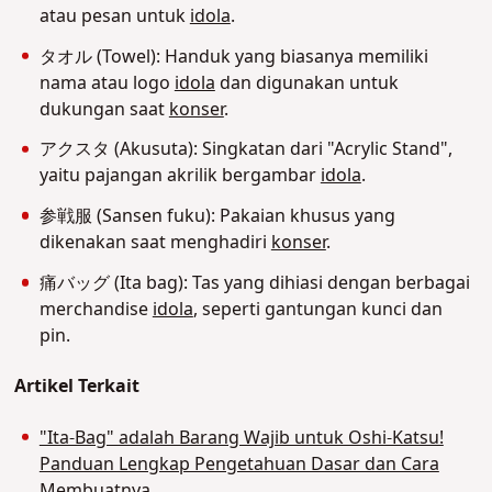
atau pesan untuk
idola
.
タオル (Towel): Handuk yang biasanya memiliki
nama atau logo
idola
dan digunakan untuk
dukungan saat
konser
.
アクスタ (Akusuta): Singkatan dari "Acrylic Stand",
yaitu pajangan akrilik bergambar
idola
.
参戦服 (Sansen fuku): Pakaian khusus yang
dikenakan saat menghadiri
konser
.
痛バッグ (Ita bag): Tas yang dihiasi dengan berbagai
merchandise
idola
, seperti gantungan kunci dan
pin.
Artikel Terkait
"Ita-Bag" adalah Barang Wajib untuk Oshi-Katsu!
Panduan Lengkap Pengetahuan Dasar dan Cara
Membuatnya