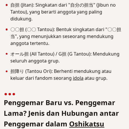
自担 (Jitan): Singkatan dari "自分の担当" (Jibun no
Tantou), yang berarti anggota yang paling
didukung.
〇〇担 (〇〇 Tantou): Bentuk singkatan dari "〇〇担
当", yang menunjukkan seseorang mendukung
anggota tertentu.
オール担 (All Tantou) / G担 (G Tantou): Mendukung
seluruh anggota grup.
担降り (Tantou Ori): Berhenti mendukung atau
keluar dari fandom seorang
idola
atau grup.
Penggemar Baru vs. Penggemar
Lama? Jenis dan Hubungan antar
Penggemar dalam
Oshikatsu