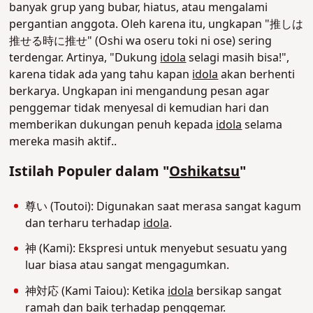
banyak grup yang bubar, hiatus, atau mengalami
pergantian anggota. Oleh karena itu, ungkapan "推しは
推せる時に推せ" (Oshi wa oseru toki ni ose) sering
terdengar. Artinya, "Dukung
idola
selagi masih bisa!",
karena tidak ada yang tahu kapan
idola
akan berhenti
berkarya. Ungkapan ini mengandung pesan agar
penggemar tidak menyesal di kemudian hari dan
memberikan dukungan penuh kepada
idola
selama
mereka masih aktif
.
.
Istilah Populer dalam "
Oshikatsu
"
尊い (Toutoi): Digunakan saat merasa sangat kagum
dan terharu terhadap
idola
.
神 (Kami): Ekspresi untuk menyebut sesuatu yang
luar biasa atau sangat mengagumkan.
神対応 (Kami Taiou): Ketika
idola
bersikap sangat
ramah dan baik terhadap penggemar.