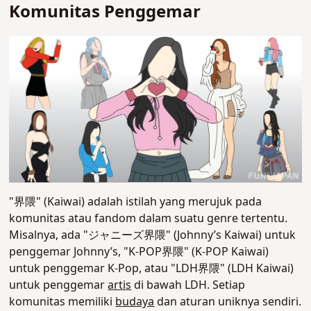
Komunitas Penggemar
"界隈" (Kaiwai) adalah istilah yang merujuk pada
komunitas atau fandom dalam suatu genre tertentu.
Misalnya, ada "ジャニーズ界隈" (Johnny’s Kaiwai) untuk
penggemar Johnny’s, "K-POP界隈" (K-POP Kaiwai)
untuk penggemar K-Pop, atau "LDH界隈" (LDH Kaiwai)
untuk penggemar
artis
di bawah LDH. Setiap
komunitas memiliki
budaya
dan aturan uniknya sendiri.