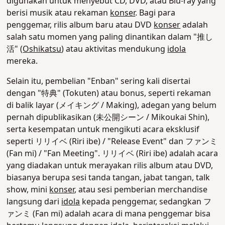
digunakan untuk menyebut CD, DVD, atau Blu-ray yang
berisi musik atau rekaman
konser
. Bagi para
penggemar, rilis album baru atau DVD
konser
adalah
salah satu momen yang paling dinantikan dalam "推し
活" (
Oshikatsu
) atau aktivitas mendukung
idola
mereka.
Selain itu, pembelian "Enban" sering kali disertai
dengan "特典" (Tokuten) atau bonus, seperti rekaman
di balik layar (メイキング / Making), adegan yang belum
pernah dipublikasikan (未公開シーン / Mikoukai Shin),
serta kesempatan untuk mengikuti acara eksklusif
seperti リリイベ (Riri ibe) / "Release Event" dan ファンミ
(Fan mi) / "Fan Meeting".
リリイベ (Riri ibe) adalah acara
yang diadakan untuk merayakan rilis album atau DVD,
biasanya berupa sesi tanda tangan, jabat tangan, talk
show, mini
konser
, atau sesi pemberian merchandise
langsung dari
idola
kepada penggemar, sedangkan
フ
ァンミ (Fan mi) adalah acara di mana penggemar bisa