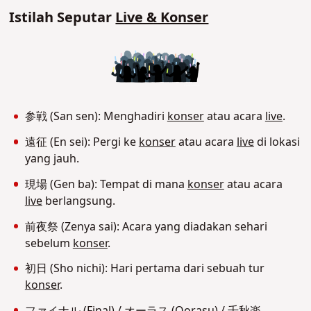
Istilah Seputar
Live & Konser
参戦 (San sen): Menghadiri
konser
atau acara
live
.
遠征 (En sei): Pergi ke
konser
atau acara
live
di lokasi
yang jauh.
現場 (Gen ba): Tempat di mana
konser
atau acara
live
berlangsung.
前夜祭 (Zenya sai): Acara yang diadakan sehari
sebelum
konser
.
初日 (Sho nichi): Hari pertama dari sebuah tur
konser
.