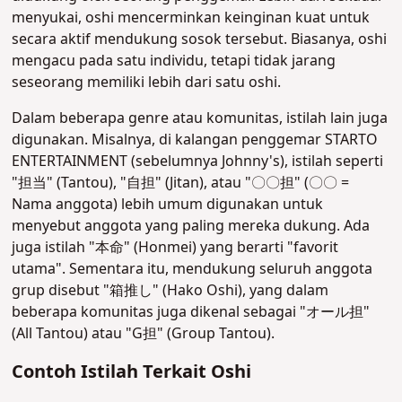
menyukai, oshi mencerminkan keinginan kuat untuk
secara aktif mendukung sosok tersebut. Biasanya, oshi
mengacu pada satu individu, tetapi tidak jarang
seseorang memiliki lebih dari satu oshi.
Dalam beberapa genre atau komunitas, istilah lain juga
digunakan. Misalnya, di kalangan penggemar STARTO
ENTERTAINMENT (sebelumnya Johnny's), istilah seperti
"担当" (Tantou), "自担" (Jitan), atau "〇〇担" (〇〇 =
Nama anggota) lebih umum digunakan untuk
menyebut anggota yang paling mereka dukung. Ada
juga istilah "本命" (Honmei) yang berarti "favorit
utama". Sementara itu, mendukung seluruh anggota
grup disebut "箱推し" (Hako Oshi), yang dalam
beberapa komunitas juga dikenal sebagai "オール担"
(All Tantou) atau "G担" (Group Tantou)
.
Contoh Istilah Terkait Oshi