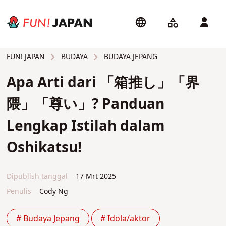
BUDAYA
BUDAYA JEPANG
FUN! JAPAN
Apa Arti dari 「箱推し」「界
隈」「尊い」? Panduan
Lengkap Istilah dalam
Oshikatsu!
Dipublish tanggal
17 Mrt 2025
Penulis
Cody Ng
# Budaya Jepang
# Idola/aktor