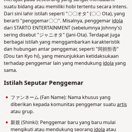
suatu bidang atau memiliki hobi tertentu secara intens.
Dari sini lahir istilah seperti "〇〇オタ" (〇〇 Ota), yang
berarti "penggemar〇〇". Misalnya, penggemar
idola
dari STARTO ENTERTAINMENT (sebelumnya Johnny’s)
sering disebut "ジャニオタ" (Jani-Ota).
Terdapat juga
berbagai istilah yang menggambarkan karakteristik
dan hubungan antar penggemar, seperti "同担拒否"
(Dou tan Kyo hi), yang menunjukkan ketidaksukaan
terhadap penggemar lain yang mendukung
idola
yang
sama.
Istilah Seputar Penggemar
ファンネーム (Fan Name): Nama khusus yang
diberikan kepada komunitas penggemar suatu
artis
atau grup.
新規 (Shinki): Penggemar baru yang baru mulai
mengikuti atau mendukung seorang
idola
atau