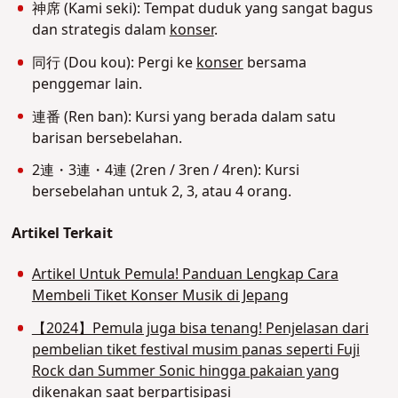
神席 (Kami seki): Tempat duduk yang sangat bagus
dan strategis dalam
konser
.
同行 (Dou kou): Pergi ke
konser
bersama
penggemar lain.
連番 (Ren ban): Kursi yang berada dalam satu
barisan bersebelahan.
2連・3連・4連 (2ren / 3ren / 4ren): Kursi
bersebelahan untuk 2, 3, atau 4 orang.
Artikel Terkait
Artikel Untuk Pemula! Panduan Lengkap Cara
Membeli Tiket Konser Musik di Jepang
【2024】Pemula juga bisa tenang! Penjelasan dari
pembelian tiket festival musim panas seperti Fuji
Rock dan Summer Sonic hingga pakaian yang
dikenakan saat berpartisipasi