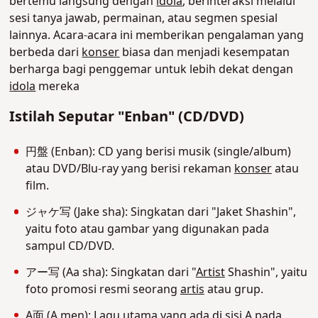
bertemu langsung dengan
idola
, berinteraksi melalui
sesi tanya jawab, permainan, atau segmen spesial
lainnya.
Acara-acara ini memberikan pengalaman yang
berbeda dari
konser
biasa dan menjadi kesempatan
berharga bagi penggemar untuk lebih dekat dengan
idola
mereka
Istilah Seputar "Enban" (CD/DVD)
円盤 (Enban): CD yang berisi musik (single/album)
atau DVD/Blu-ray yang berisi rekaman
konser
atau
film.
ジャケ写 (Jake sha): Singkatan dari "Jaket Shashin",
yaitu foto atau gambar yang digunakan pada
sampul CD/DVD.
アー写 (Aa sha): Singkatan dari "
Artist
Shashin", yaitu
foto promosi resmi seorang
artis
atau grup.
A面 (A men): Lagu utama yang ada di sisi A pada