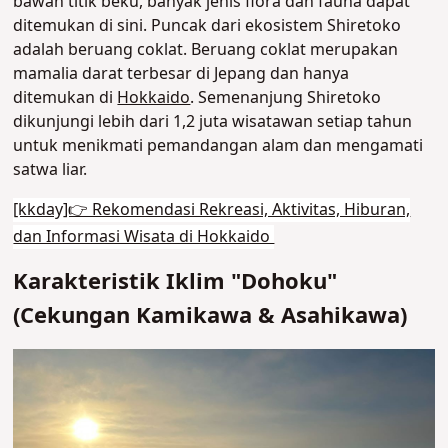
bawah titik beku, banyak jenis flora dan fauna dapat
ditemukan di sini. Puncak dari ekosistem Shiretoko
adalah beruang coklat. Beruang coklat merupakan
mamalia darat terbesar di Jepang dan hanya
ditemukan di
Hokkaido
. Semenanjung Shiretoko
dikunjungi lebih dari 1,2 juta wisatawan setiap tahun
untuk menikmati pemandangan alam dan mengamati
satwa liar.
[kkday]👉 Rekomendasi Rekreasi, Aktivitas, Hiburan,
dan Informasi Wisata di Hokkaido
Karakteristik Iklim "Dohoku"
(Cekungan Kamikawa & Asahikawa)