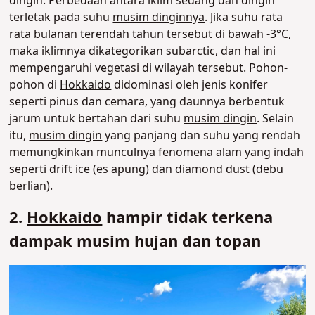
dingin. Perbedaan antara iklim sedang dan dingin
terletak pada suhu
musim dinginnya
. Jika suhu rata-
rata bulanan terendah tahun tersebut di bawah -3°C,
maka iklimnya dikategorikan subarctic, dan hal ini
mempengaruhi vegetasi di wilayah tersebut. Pohon-
pohon di
Hokkaido
didominasi oleh jenis konifer
seperti pinus dan cemara, yang daunnya berbentuk
jarum untuk bertahan dari suhu
musim dingin
. Selain
itu,
musim dingin
yang panjang dan suhu yang rendah
memungkinkan munculnya fenomena alam yang indah
seperti drift ice (es apung) dan diamond dust (debu
berlian).
2.
Hokkaido
hampir tidak terkena
dampak musim hujan dan topan