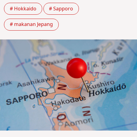
# Hokkaido
# Sapporo
# makanan Jepang