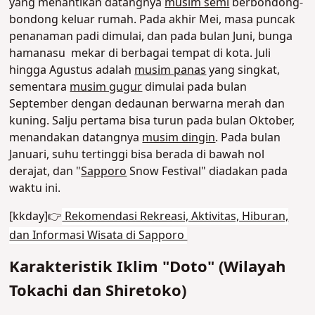
yang menantikan datangnya
musim semi
berbondong-
bondong keluar rumah. Pada akhir Mei, masa puncak
penanaman padi dimulai, dan pada bulan Juni, bunga
hamanasu mekar di berbagai tempat di kota. Juli
hingga Agustus adalah
musim panas
yang singkat,
sementara
musim gugur
dimulai pada bulan
September dengan dedaunan berwarna merah dan
kuning. Salju pertama bisa turun pada bulan Oktober,
menandakan datangnya
musim dingin
. Pada bulan
Januari, suhu tertinggi bisa berada di bawah nol
derajat, dan "
Sapporo
Snow Festival" diadakan pada
waktu ini.
[kkday]👉
Rekomendasi Rekreasi, Aktivitas, Hiburan,
dan Informasi Wisata di Sapporo
Karakteristik Iklim "Doto" (Wilayah
Tokachi dan Shiretoko)