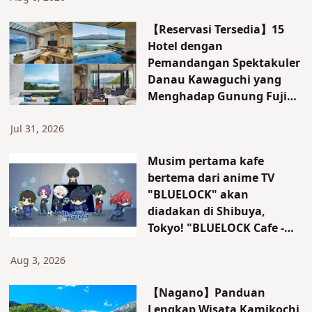
【Reservasi Tersedia】15
Hotel dengan
Pemandangan Spektakuler
Danau Kawaguchi yang
Menghadap Gunung Fuji｜
Tersedia Buffet dan Onsen!
Jul 31, 2026
Musim pertama kafe
bertema dari anime TV
"BLUELOCK" akan
diadakan di Shibuya,
Tokyo! "BLUELOCK Cafe -
The Blue Prison-" akan
dibuka hanya untuk waktu
Aug 3, 2026
terbatas!
【Nagano】Panduan
Lengkap Wisata Kamikochi