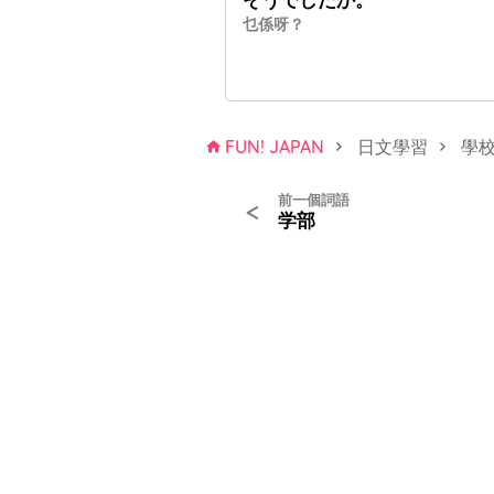
乜係呀？
FUN! JAPAN
日文學習
學
前一個詞語
<
学部