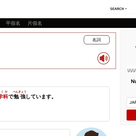
SEARCH
平假名
片假名
名詞
Nu
がくか
べんきょう
学科
で
勉強
しています。