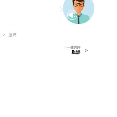
校
座席
下一個詞語
>
単語