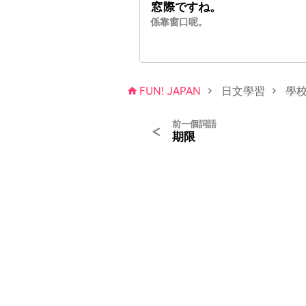
窓際
ですね。
係靠窗口呢。
FUN! JAPAN
日文學習
學
前一個詞語
<
期限