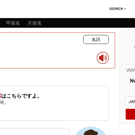
SEARCH
平假名
片假名
名詞
Nu
き
席
はこちらですよ。
呀。