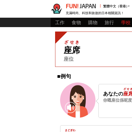
FUN!
JAPAN
繁體中文（香港）
充滿時尚、科技和旅遊的日本相關資訊！
工作
食物
購物
旅行
學校
ざせき
座席
座位
■例句
ざせ
あなたの
座
你嘅座位係呢度
まどぎわ