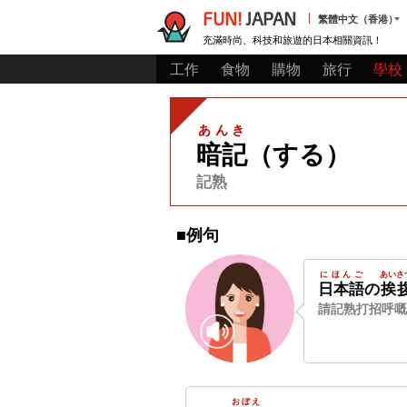
FUN!
JAPAN
繁體中文（香港）
充滿時尚、科技和旅遊的日本相關資訊！
工作
食物
購物
旅行
學校
あんき
暗記
（する）
記熟
■例句
にほんご
あいさ
日本語
の
挨
請記熟打招呼嘅
おぼえ