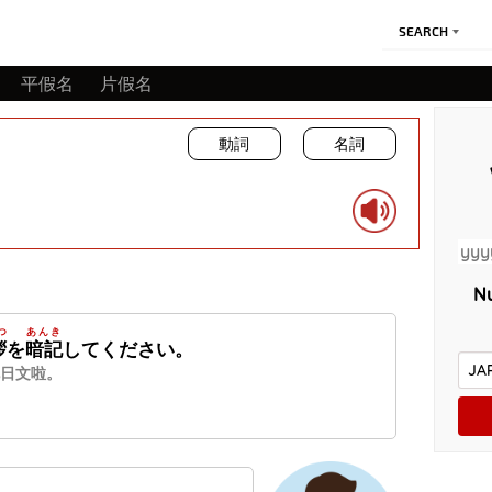
SEARCH
平假名
片假名
動詞
名詞
Nu
つ
あんき
拶
を
暗記
してください。
日文啦。