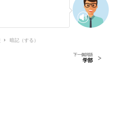
校
暗記（する）
下一個詞語
>
学部