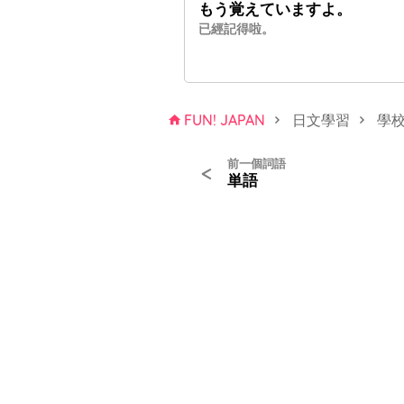
もう
覚え
ていますよ。
已經記得啦。
FUN! JAPAN
日文學習
學
前一個詞語
<
単語