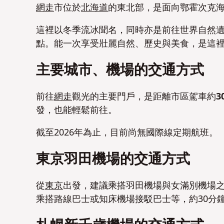
網走
市位於
北海道
的東北部，是面向鄂霍次克
這裡以冬季流冰聞名，同時亦是前往世界自然
點。能一次享受壯麗自然、歷史與美食，是這
主要城市、機場的交通方式
前往
網走
觀光的主要門戶，是距離市區駕車約
3
發，也能輕鬆前往。
截至2026年為止，目前尚無國際線定期航班。
東京羽田機場的交通方式
從
東京
出發，建議乘搭羽田機場與女滿別機場
乘搭路線巴士或知床機場接駁巴士等，約30分