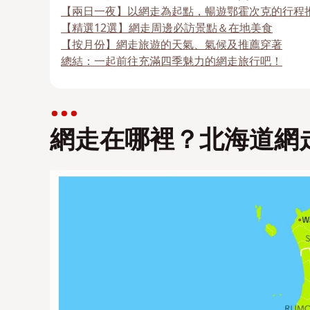
【兩日一夜】以網走為起點，暢遊鄂霍次克的行程
【精選12選】網走周邊必訪景點＆在地美食
【按月份】網走旅遊的天氣、氣候及推薦穿著
總結：一起前往充滿四季魅力的網走旅行吧！
網走在哪裡？北海道網