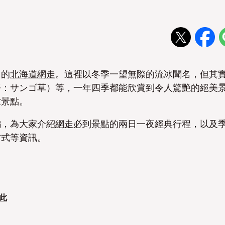
目的
北海道
網走
。這裡以冬季一望無際的流冰聞名，但其
語：サンゴ草）等，一年四季都能欣賞到令人驚艷的絕美
世景點。
編，為大家介紹
網走
必到景點的兩日一夜經典行程，以及
方式等資訊。
此