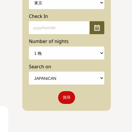
Check In
Number of nights
Search on
搜尋