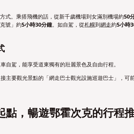
通方式。乘搭飛機的話，從新千歲機場到女滿別機場約
50
次克號」約
5小時30分鐘
。如自駕，從
札幌
到
網走
約
5小時3
式
租車自駕，能享受道東獨有的壯麗景色及自由行程。
連接主要觀光景點的「網走巴士觀光設施巡遊巴士」，可
。
起點，暢遊鄂霍次克的行程