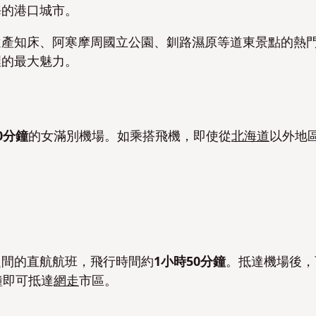
海的港口城市。
遺產知床、阿寒摩周國立公園、釧路濕原等道東景點的熱
裡的最大魅力。
0分鐘
的女滿別機場。如乘搭飛機，即使從
北海道
以外地
之間的直航航班，飛行時間約
1小時50分鐘
。抵達機場後，
鐘即可抵達
網走
市區。