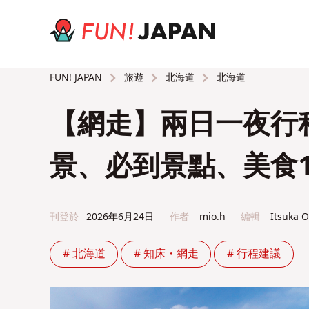
旅遊
北海道
北海道
FUN! JAPAN
【網走】兩日一夜行
景、必到景點、美食1
刊登於
2026年6月24日
作者
mio.h
編輯
Itsuka 
# 北海道
# 知床・網走
# 行程建議