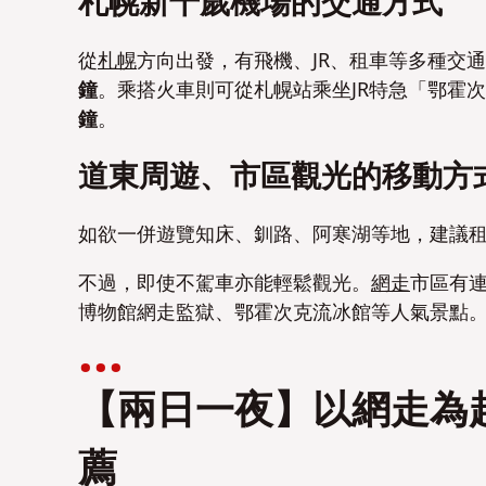
札幌新千歲機場的交通方式
從
札幌
方向出發，有飛機、JR、租車等多種交
鐘
。乘搭火車則可從札幌站乘坐JR特急「鄂霍
鐘
。
道東周遊、市區觀光的移動方
如欲一併遊覽知床、釧路、阿寒湖等地，建議
不過，即使不駕車亦能輕鬆觀光。
網走
市區有
博物館網走監獄、鄂霍次克流冰館等人氣景點
【兩日一夜】以網走為
薦