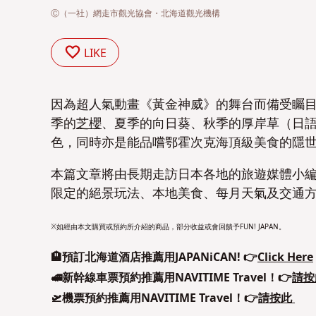
Ⓒ（一社）網走市觀光協會・北海道觀光機構
LIKE
因為超人氣動畫《黃金神威》的舞台而備受矚
季的
芝櫻
、夏季的向日葵、秋季的厚岸草（日
色，同時亦是能品嚐鄂霍次克海頂級美食的隱
本篇文章將由長期走訪日本各地的旅遊媒體小
限定的絕景玩法、本地美食、每月天氣及交通
※如經由本文購買或預約所介紹的商品，部分收益或會回饋予FUN! JAPAN。
🏨預訂北海道酒店推薦用JAPANiCAN! 👉
Click Here
🚅新幹線車票預約推薦用NAVITIME Travel！👉
請按
🛫機票預約推薦用NAVITIME Travel！👉
請按此