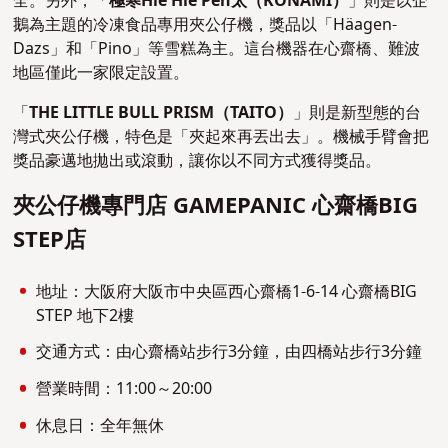
全。另外，「
極寒Hie Hie Pen太（KONAMI）
」則是以企
鵝為主題的冷凍食品專用夾公仔機，獎品以「Häagen-
Dazs」和「Pino」等雪糕為主。這台機器在心齋橋、難波
地區僅此一家限定設置。
「
THE LITTLE BULL PRISM（TAITO）
」則是新型態的台
灣式夾公仔機，特色是「夾起來再丟出去」。機械手臂會把
獎品豪邁地拋出或滾動，讓你以不同方式獲得獎品。
夾公仔機專門店 GAMEPANIC 心齋橋BIG
STEP店
地址：大阪府大阪市中央區西心齋橋1-6-14 心齋橋BIG
STEP 地下2樓
交通方式：由心齋橋站步行3分鐘，由四橋站步行3分鐘
營業時間：11:00～20:00
休息日：全年無休