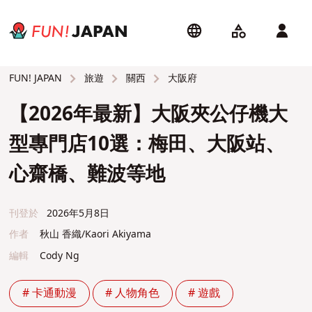
旅遊
關西
大阪府
FUN! JAPAN
【2026年最新】大阪夾公仔機大
型專門店10選：梅田、大阪站、
心齋橋、難波等地
刊登於
2026年5月8日
作者
秋山 香織/Kaori Akiyama
編輯
Cody Ng
# 卡通動漫
# 人物角色
# 遊戲