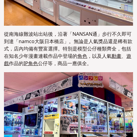
從南海線難波站出站後，沿著「NANSAN通」步行不久即可
到達「namco大阪日本橋店」。無論是人氣獎品還是稀有款
式，店內均備有豐富選擇。特別是模型公仔種類齊全，包括
在知名少年漫畫連載作品中登場的
角色
，以及人氣
動畫
、
遊
戲
作品的
IP角色
公仔等，商品一應俱全。