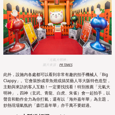
「元氣大明神」
圖片來源：
PR TIMES
此外，設施內各處都可以看到非常有趣的拍手機械人「Big
Clappy」。它會裝扮成章魚燒或搞笑藝人等大阪特色造型，
主動與來訪的客人互動！一定要找找看！特別推薦「元氣大
明神」，四神（玄武、青龍、白虎、朱雀）會一起拍手，以
聲音和動作全力為你打氣；還有以「海外嘉年華」為主題，
炒熱現場氣氛的「森巴嘉年華」亦千萬不要錯過。