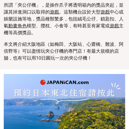
所謂「夾公仔機」，是操作
爪子
將透明箱內的獎品夾起，並
讓其掉進洞口以取得的
遊戲
。這類機台設於大型
遊戲
中心或
娛樂設施等地
，
獎品種類繁多，包括絨毛公仔、鎖匙扣、人
氣
動畫
角色
模型、攬枕、小食等，有時甚至有家電或
遊戲
主
機等高價獎品。
本文將介紹大阪地區（如梅田、大阪站、心齋橋、難波、阿
倍野等）可以盡情玩夾公仔機的專門店！有最大規模的店
舖，也有可以用10日圓玩一次的夾公仔機！