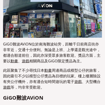
GiGO難波AViON位於南海難波站旁，距離千日前商店街亦
非常近，交通十分便利。無論是上班、上學還是觀光途中，
都適合順道前往，因此亦深受眾多旅客歡迎。獎品方面，主
要以
動畫
、
遊戲
相關商品及GiGO限定獎品為主。
此區聚集了不少尋找日本
動畫
周邊商品或模型公仔的旅客，
因此吸引不少以模型公仔獎品為目標的玩家。樓上樓層除設
有夾公仔機外，亦有適合短時間遊玩的電子
遊戲
、大型機台
遊戲
等，均非常受歡迎。
GiGO難波AViON