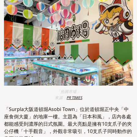
「拾圓市場」
來源：
PR TIMES
「
Surpla大阪道頓堀Asobi Town
」位於道頓堀正中央「中
座食倒大廈」的地庫一樓。主題為「日本和風」，店內各處
都能感受到濃厚的日式氛圍。最大亮點是擁有10支
爪子
的夾
公仔機「十手觀音」，外觀非常吸引，10支
爪子
同時動作的