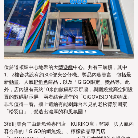
位於道頓堀中心地帶的大型
遊戲
中心。共有三層樓，其中
1、2樓合共設有約300部夾公仔機。獎品內容豐富，包括最
新
動畫
、人氣
IP角色
商品，以及「GiGO限定」獎品等。此
外，店內設有高約10米的數碼顯示屏牆，與圍繞挑高空間設
置的數碼顯示屏，兩者結合運作的「GiGOVISION道頓堀」
非常值得一看。牆上還繪有能劇舞台常見的老松背景圖案
「松羽目」，營造出濃厚的和風氛圍！
3樓則集合了由鯛魚燒專門店「KURIKO庵」監製、與人氣內
容合作的「GiGO的鯛魚燒
」、檸檬飲品專門店