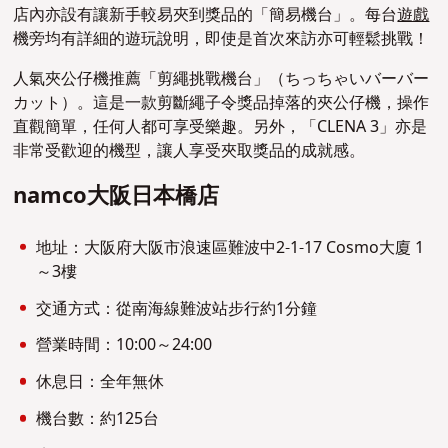
店內亦設有讓新手較易夾到獎品的「簡易機台」。每台
遊戲
機旁均有詳細的遊玩說明，即使是首次來訪亦可輕鬆挑戰！
人氣夾公仔機推薦「剪繩挑戰機台」（ちっちゃいバーバー
カット）。這是一款剪斷繩子令獎品掉落的夾公仔機，操作
直觀簡單，任何人都可享受樂趣。另外，「CLENA 3」亦是
非常受歡迎的機型，讓人享受夾取獎品的成就感。
namco大阪日本橋店
地址：大阪府大阪市浪速區難波中2-1-17 Cosmo大廈 1
～3樓
交通方式：從南海線難波站步行約1分鐘
營業時間：10:00～24:00
休息日：全年無休
機台數：約125台