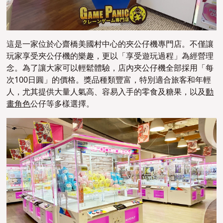
這是一家位於心齋橋美國村中心的夾公仔機專門店。不僅讓
玩家享受夾公仔機的樂趣，更以「享受遊玩過程」為經營理
念。為了讓大家可以輕鬆體驗，店內夾公仔機全部採用「每
次100日圓」的價格。獎品種類豐富，特別適合旅客和年輕
人，尤其提供大量人氣高、容易入手的零食及糖果，以及
動
畫
角色
公仔等多樣選擇。