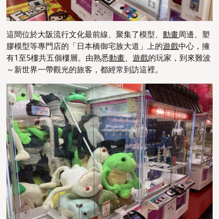
這間位於大阪流行文化最前線、聚集了模型、
動畫
周邊、塑
膠模型等專門店的「日本橋御宅族大道」上的
遊戲
中心，擁
有1至5樓共五個樓層。由熟悉
動畫
、
遊戲
的玩家，到來難波
～新世界一帶觀光的旅客，都經常到訪這裡。