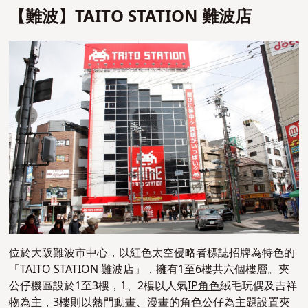
【難波】TAITO STATION 難波店
位於大阪難波市中心，以紅色太空侵略者標誌招牌為特色的
「TAITO STATION 難波店」，擁有1至6樓共六個樓層。夾
公仔機區設於1至3樓，1、2樓以人氣
IP角色
絨毛玩偶及吉祥
物為主，3樓則以熱門
動畫
、漫畫的
角色
公仔為主題設置夾