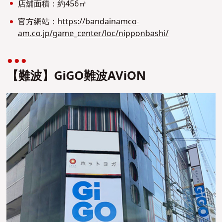
店舖面積：約456㎡
官方網站：
https://bandainamco-
am.co.jp/game_center/loc/nipponbashi/
【難波】GiGO難波AViON