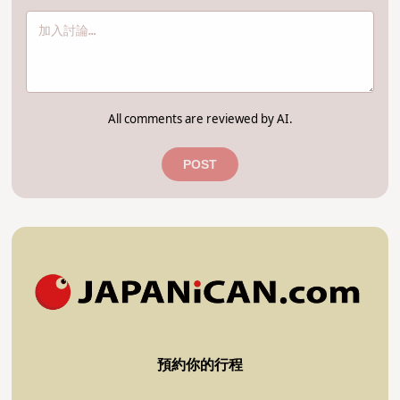
All comments are reviewed by AI.
POST
預約你的行程