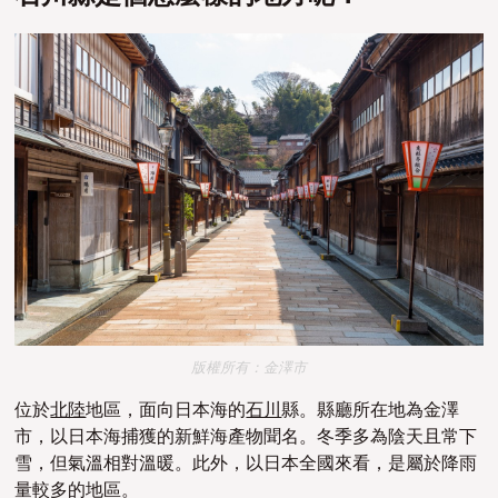
版權所有：金澤市
位於
北陸
地區，面向日本海的
石川
縣。縣廳所在地為金澤
市，以日本海捕獲的新鮮海產物聞名。冬季多為陰天且常下
雪，但氣溫相對溫暖。此外，以日本全國來看
，是
屬於降雨
量較多的地區。