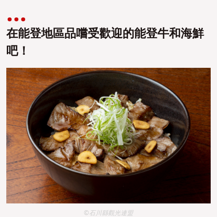
在能登地區品嚐受歡迎的能登牛和海鮮
吧！
©石川縣觀光連盟