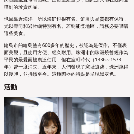
肉質細膩且帶有甜味。由於生產量少，因此是只能在縣內品
嚐到的珍貴肉品。
也因靠近海洋，所以海鮮也很有名。鮮度與品質都有保證，
尤以壽司和岩牡蠣特別有名。若到能登地區，請務必要嚐嚐
這些美食。
輪島市的輪島塗有600多年的歷史，被認為是傑作。不僅表
面美觀，且使用方便、經久耐用。珠洲市的珠洲燒曾經作為
平民的最愛而被廣泛使用，但在室町時代（1336～1573
年）曾一度消失。近年來，人們發現了窯址遺跡，珠洲燒得
以復興，並持續至今。這種陶器的特點是呈現黑灰色。
活動