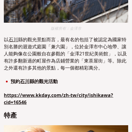
版權所有：金澤市
以
石川
縣的觀光景點而言，最有名的包括了被認定為國家特
別名勝的
迴遊式
庭園「兼六園」
，
位於金澤市中心地帶、讓
人能夠像在公園般自在參觀的「金澤21世紀美術館」，以及
有許多翻新過的町屋作為店鋪營業的「東茶屋街」等。除此
之外還有許多其他的景點，每一個都精彩萬分。
預約
石川
縣的觀光活動
https://www.kkday.com/zh-tw/city/ishikawa?
cid=16546
特產