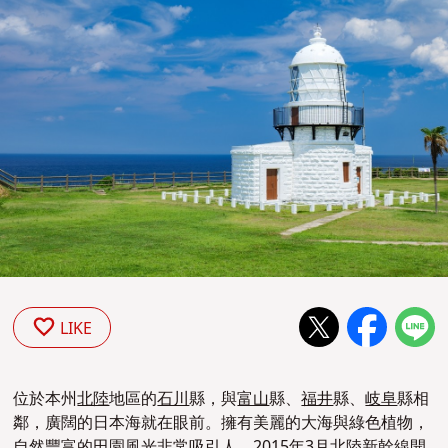
LIKE
位於本州
北陸
地區的
石川
縣，與
富山
縣、
福井
縣、
岐阜
縣相
鄰，廣闊的日本海就在眼前。擁有美麗的大海與綠色植物，
自然豐富的田園風光非常吸引人。2015年3月
北陸
新幹線開