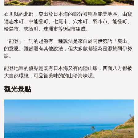
石川
縣的北部，突出於日本海的部分被稱為能登地區。由寶
達志水町、中能登町、七尾市、穴水町、羽咋市、能登町、
輪島市、志賀町、珠洲市等9個市組成。
「能登」一詞的起源有一種說法是來自於阿伊努語「突出」
的意思。雖然還有其他說法，但大多數都認為是源於阿伊努
語。
能登地區的優點
是既有日本海又有內陸山脈
，
四面八方都被
大自然環繞，可品嘗美味的的山珍海味呢。
觀光景點