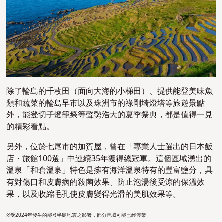
除了輪島的千枚田（面向大海的小梯田）、提供能登美味魚
類和蔬菜的輪島早市以及珠洲市的祿剛埼燈塔等旅遊景點
外，能登切子燈籠祭等聲勢浩大的夏季祭典，都是值得一見
的精彩看點。
另外，位於七尾市的加賀屋，曾在「專業人士選出的日本飯
店・旅館100選」中連續35年獲得總冠軍。這個區域湧出的
溫泉「和倉溫泉」特色是擁有海洋溫泉特有的豐富鹽分，具
有對傷口和皮膚病的殺菌效果、防止泡湯後受涼的保溫效
果，以及收縮毛孔使皮膚變得光滑的美肌效果等。
※受2024年發生的能登半島地震之影響，部分區域可能已經停業