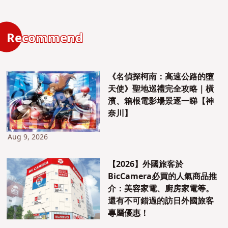
Recommend
《名偵探柯南：高速公路的墮
天使》聖地巡禮完全攻略｜橫
濱、箱根電影場景逐一睇【神
奈川】
Aug 9, 2026
【2026】外國旅客於
BicCamera必買的人氣商品推
介：美容家電、廚房家電等。
還有不可錯過的訪日外國旅客
專屬優惠！