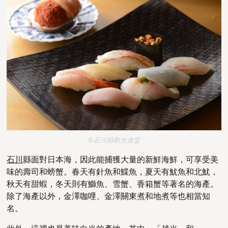
©石川縣觀光連盟
石川
縣面對日本海，因此能捕獲大量的新鮮海鮮
，可
享受美
味的
壽司和螃蟹
。春天有針魚和鰈魚，夏天有魷魚和北魷
，
秋天有甜蝦，冬天則有
鰤
魚、雪蟹、
香箱蟹等
著名的海產。
除了海產以外，金澤咖哩、金澤關東煮和地煮等也相當知
名。