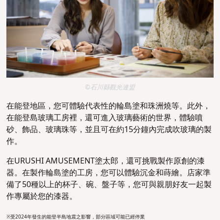
©石川縣觀光連盟
在能登地區，您可體驗代表性的輪島塗和珠洲燒等。此外，
在能登島玻璃工房裡
，
還可進入玻璃藝術的世界，體驗噴
砂、飾品、玻璃珠等，並且可在約15分鐘內完成吹玻璃的製
作。
在URUSHI AMUSEMENT塗太郎，還可挑戰製作原創的漆
器。在製作輪島塗的工房，您可以體驗沉金和蒔繪。店家準
備了50種以上的杯子、碗、盤子等，您可與親朋好友一起製
作專屬於您的漆器。
※受
2024年發生的能登半島地震之影響，部分區域可能已經停業