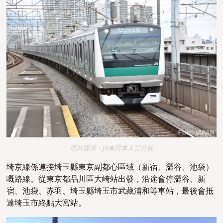
照片提供：JR東日本大宮分社
埼京線係
連接埼玉縣東京副都心區域（新宿、澀谷、池袋）
嘅路線。
從東京都品川區大崎站出發，
沿途會停澀谷、新
宿、池袋、赤羽、埼玉縣埼玉市武藏浦和等車站，最後會抵
達埼玉市終點
大宮站
。