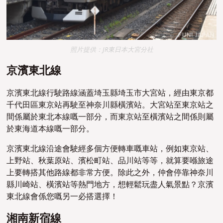
照片提供：JR東日本大宮分社
京濱東北線
京濱東北線行駛路線涵蓋埼玉縣埼玉市大宮站，經由東京都
千代田區東京站再駛至神奈川縣橫濱站。大宮站至東京站之
間係屬於東北本線嘅一部分，而東京站至橫濱站之間係則屬
於東海道本線嘅一部分。
京濱東北線沿途會駛經多個方便轉車嘅車站，例如東京站、
上野站、秋葉原站、濱松町站、品川站等等，就算要喺旅途
上要轉搭其他路線都非常方便。除此之外，仲會停靠神奈川
縣川崎站、橫濱站等熱門地方，想輕鬆玩盡人氣景點？京濱
東北線會係您嘅另一必搭選擇！
湘南新宿線