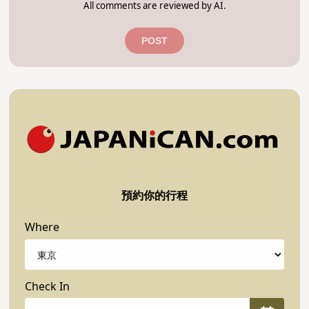
All comments are reviewed by AI.
POST
預約你的行程
Where
Check In