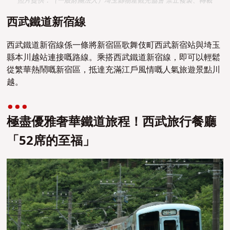
照片提供：（一般財團法人）埼玉縣物產觀光協會 禁止複製、轉載
西武鐵道新宿線
西武鐵道新宿線係一條將新宿區歌舞伎町西武新宿站與埼玉
縣本川越站連接嘅路線。乘搭西武鐵道新宿線，即可以輕鬆
從繁華熱鬧嘅新宿區，抵達充滿江戶風情嘅人氣旅遊景點川
越。
極盡優雅奢華鐵道旅程！西武旅行餐廳
「52席的至福」