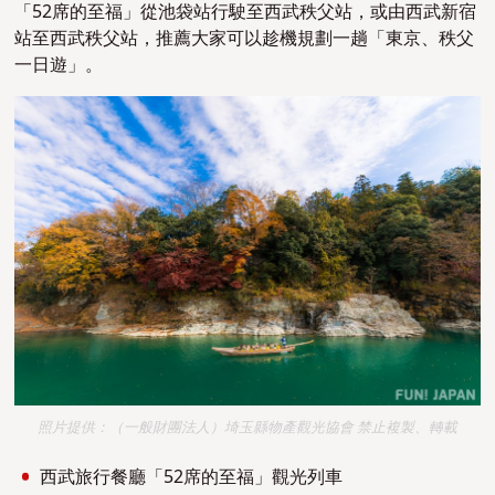
「52席的至福」
從池袋站行駛至西武秩父站，或由西武新宿
站至西武秩父站，
推薦大家可以趁機
規劃
一趟
「
東京、秩父
一日遊」。
照片提供：（一般財團法人）埼玉縣物產觀光協會 禁止複製、轉載
西武旅行餐廳「52席的至福」觀光列車