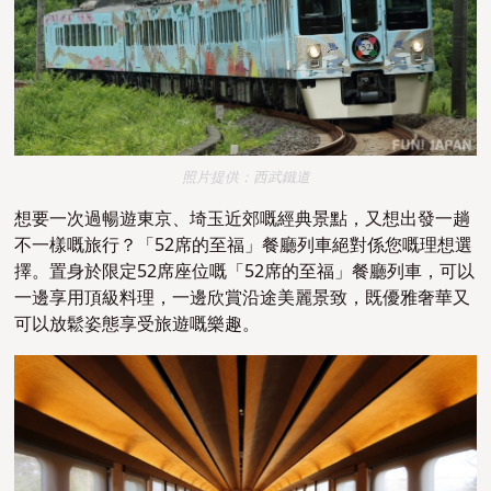
照片提供：西武鐵道
想要一次過暢遊東京、埼玉近郊嘅經典景點，又想出發一趟
不一樣嘅旅行？「52席的至福」餐廳列車絕對係您嘅理想選
擇。置身於限定52席座位嘅「52席的至福」餐廳列車，可以
一邊享用頂級料理，一邊欣賞沿途美麗景致，既優雅奢華又
可以放鬆姿態享受旅遊嘅樂趣。