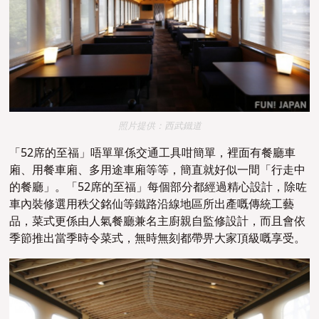
照片提供：西武鐵道
「52席的至福」唔單單係交通工具咁簡單，裡面有餐廳車
廂、用餐車廂、多用途車廂等等，簡直就好似一間「行走中
的餐廳」。「52席的至福」每個部分都經過精心設計，除咗
車內裝修選用秩父銘仙等鐵路沿線地區所出產嘅傳統工藝
品，菜式更係由人氣餐廳兼名主廚親自監修設計，而且會依
季節推出當季時令菜式，無時無刻都帶畀大家頂級嘅享受。