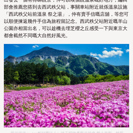
出發去一個有得睇靚景，仲可以嘆個靚溫泉嘅好地方，編輯
部會推薦您搭到去西武秩父站，事關車站附近就係溫泉設施
「西武秩父站前溫泉 祭之湯」，仲有賣手信嘅店舖，等您可
以順便揀返幾件手信為旅程留記念。西武秩父站附近嘅羊山
公園亦相當出名，可以趁機去埋芝櫻之丘感受一下與東京大
都會截然不同嘅大自然好風光。