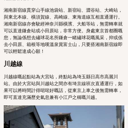
湘南新宿線貫穿山手線池袋站、新宿站、澀谷站、大崎站，
與東北本線、橫須賀線、高崎線、東海道線互相直通運行。
湘南新宿線亦會駛經神奈川縣橫濱、大船等站，無需轉車就
可以直達鎌倉站或小田原站，非常方便。身處東京首都圈嘅
您，無論係想去繡球花
名所
鎌倉
一睹繡球花
嘅風采，
抑或係
去
小田原
、箱根等地嘆溫泉賞富士山，
只要搭湘南新宿線即
可以輕鬆達成心願！
川越線
川越線嘅起點站為大宮站，終點站為埼玉縣日高市高麗川
站。由於大宮站與川越站之間亦有埼京線班次直通運行，如
果可以將時間計得啱啱好嘅話，從東京上車之後無需轉車，
即可直達充滿歷史氣息兼有小江戶之稱嘅川越。