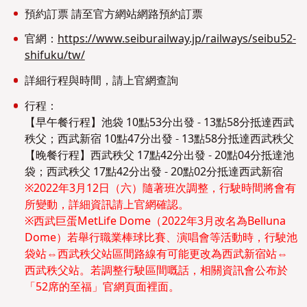
預約訂票 請至官方網站網路預約訂票
官網：
https://www.seiburailway.jp/railways/seibu52-
shifuku/tw/
詳細行程與時間，請上官網查詢
行程：
【早午餐行程】池袋 10點53分出發 - 13點58分抵達西武
秩父；西武新宿 10點47分出發 - 13點58分抵達西武秩父
【晚餐行程】
西武秩父 17點42分出發 - 20點04分抵達池
袋；西武秩父 17點42分出發 - 20點02分抵達
西武新宿
※2022年3月12日（六）隨著班次調整，行駛時間將會有
所變動，詳細資訊請上官網確認。
※西武巨蛋MetLife Dome（2022年3月改名為Belluna
Dome）若舉行職業棒球比賽、演唱會等活動時，行駛池
袋站⇔西武秩父站區間路線有可能更改為西武新宿站⇔
西武秩父站。若調整行駛區間嘅話，相關資訊會公布於
「52席的至福」官網頁面裡面。