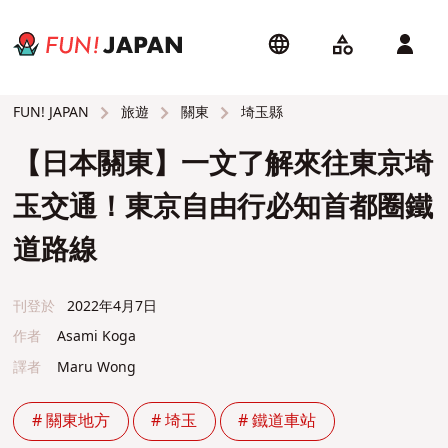
旅遊
關東
埼玉縣
FUN! JAPAN
【日本關東】一文了解來往東京埼
玉交通！東京自由行必知首都圈鐵
道路線
刊登於
2022年4月7日
作者
Asami Koga
譯者
Maru Wong
# 關東地方
# 埼玉
# 鐵道車站