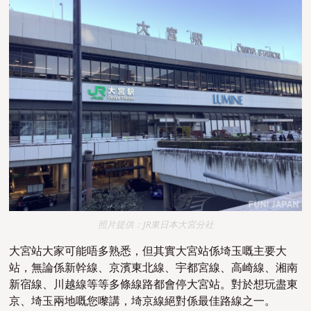
照片提供：JR東日本大宮分社
大宮站大家可能唔多熟悉，但其實大宮站係
埼玉嘅主要大
站
，無論係新幹線、京濱東北線、宇都宮線、高崎線、湘南
新宿線、川越線等等多條線路都會停
大宮站。對於想玩盡
東
京、埼玉兩地嘅您嚟講，
埼京線
絕對係
最佳路線之一。