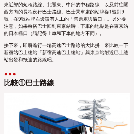
東近郊的短程路線、北關東、中部的中程路線，以及前往關
西方向的長程夜行巴士路線。巴士乘車處的站牌從1號到9
號
，
在9號站牌右邊設有人工的「售票處與窗口」。另外要
注意，如果
乘搭
巴士回到東京站時，下車的地點是在東京站
的日本橋口（請記得
上車和下車的地方不同）。
接下來，即將進行一場高速巴士路線的大比拼，來比較一下
新宿站巴士總站「新宿高速巴士總站」與東京站附近巴士總
站出發和抵達的路線吧。
比較①巴士路線