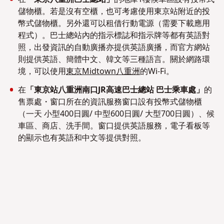
儲物櫃。若是沒有空櫃，也可考慮使用東京站附近的投
幣式儲物櫃。另外還可以租借行動電源（需要下載應用
程式）。巴士總站內的指示標誌和指示牌等都有英語對
照，出發資訊的自動廣播亦提供英語廣播，而官方網站
則提供英語、簡體中文、韓文等三種語言。關於網路環
境，可以使用
東京Midtown八重洲
的Wi-Fi。
在
「東京站八重洲南口JR高速巴士總站 巴士乘車處」
的
售票處・窗口所在的資訊服務窗口設有投幣式儲物櫃
（一天 小型400日圓/ 中型600日圓/ 大型700日圓）、候
車區、商店、洗手間。窗口提供英語服務，電子看板等
的顯示也有英語和中文等提供對照。