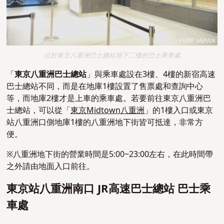
位於東京八重洲巴士總站地下二樓的巴士乘車處
「
東京八重洲巴士總站
」
與乘車處設在3樓、4樓的新宿高速
巴士總站不同，而是
在地庫1樓設置了售票處和查詢中心
等，而地庫2樓才是上車的乘車處。若要前往東京八重洲巴
士總站
，可以從
「
東京Midtown八重洲
」的1樓入口或東京
站八重洲口側地庫1樓的八重洲地下街皆可抵達，非常方
便。
※八重洲地下街的營業時間是5:00~23:00左右，在此時間帶
之外請由地面入口前往。
東京站八重洲南口 JR高速巴士總站 巴士乘
車處