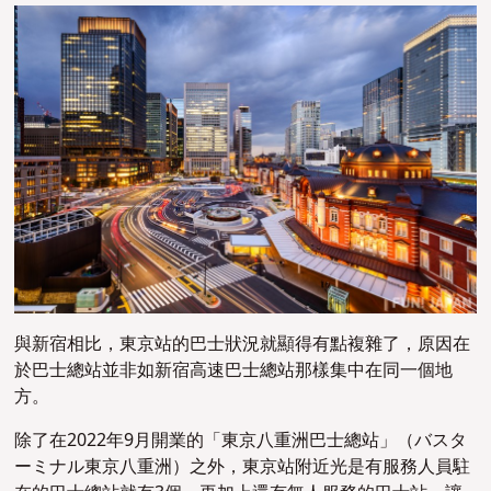
與新宿相比，東京站的巴士狀況就顯得有點複雜了，原因在
於巴士總站並非如新宿高速巴士總站那樣集中在同一個地
方。
除了在2022年9月開業的「東京八重洲巴士總站」（バスタ
ーミナル東京八重洲）之外，東京站附近光是有服務人員駐