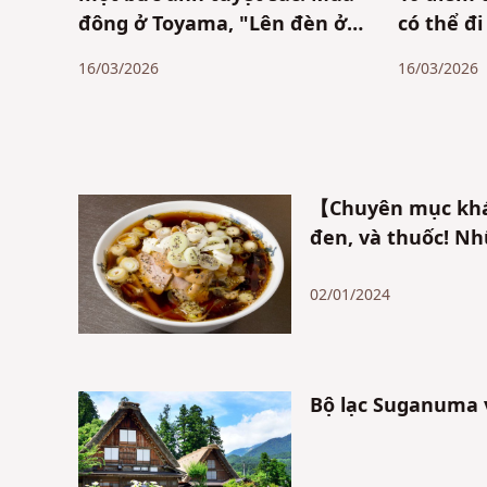
đông ở Toyama, "Lên đèn ở
có thể đi
Gokayama"
do người
16/03/2026
16/03/2026
ý & lịch 
【Chuyên mục khá
đen, và thuốc! N
02/01/2024
Bộ lạc Suganuma v