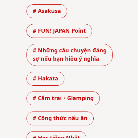
# Asakusa
# FUN! JAPAN Point
# Những câu chuyện đáng
sợ nếu bạn hiểu ý nghĩa
# Hakata
# Cắm trại・Glamping
# Công thức nấu ăn