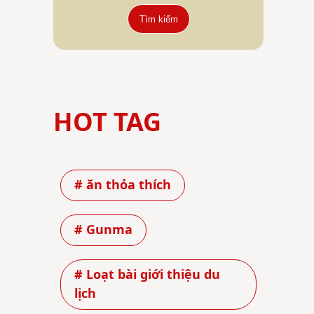
Tìm kiếm
HOT TAG
# ăn thỏa thích
# Gunma
# Loạt bài giới thiệu du
lịch