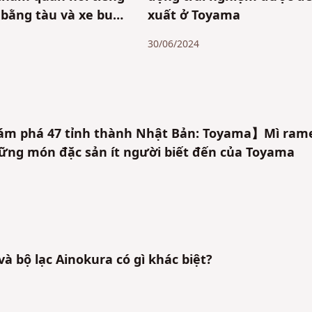
 bằng tàu và xe buýt
xuất ở Toyama
 dân địa phương gợi
30/06/2024
trình mẫu
m phá 47 tỉnh thành Nhật Bản: Toyama】Mì ram
hững món đặc sản ít người biết đến của Toyama
à bộ lạc Ainokura có gì khác biệt?