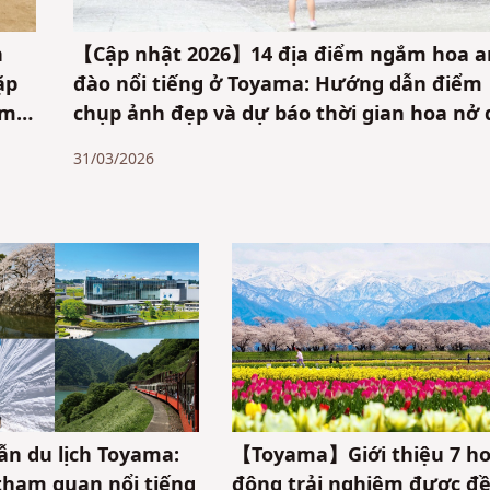
n
【Cập nhật 2026】14 địa điểm ngắm hoa 
ặp
đào nổi tiếng ở Toyama: Hướng dẫn điểm
am
chụp ảnh đẹp và dự báo thời gian hoa nở 
người địa phương chia sẻ
31/03/2026
n du lịch Toyama:
【Toyama】Giới thiệu 7 ho
tham quan nổi tiếng
động trải nghiệm được đ