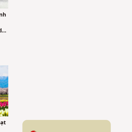
anh
do
ạt
ề