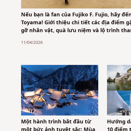
Nếu bạn là fan của Fujiko F. Fujio, hãy đế
Toyama! Giới thiệu chi tiết các địa điểm g
gỡ nhân vật, quà lưu niệm và lộ trình th
khảo
11/04/2026
Một hành trình bắt đầu từ
Hướng dẫ
một bức ảnh tuyệt sắc: Mùa
10 điểm 