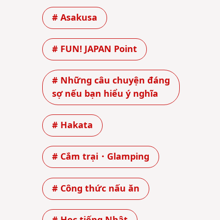
# Asakusa
# FUN! JAPAN Point
# Những câu chuyện đáng
sợ nếu bạn hiểu ý nghĩa
# Hakata
# Cắm trại・Glamping
# Công thức nấu ăn