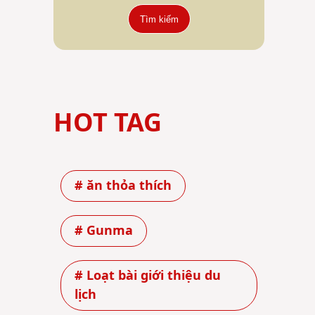
Tìm kiếm
HOT TAG
# ăn thỏa thích
# Gunma
# Loạt bài giới thiệu du
lịch