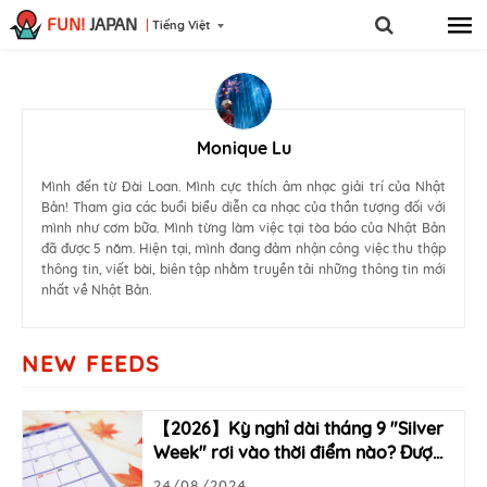
FUN!
JAPAN
Tiếng Việt
Monique Lu
Mình đến từ Đài Loan. Mình cực thích âm nhạc giải trí của Nhật
Bản! Tham gia các buổi biểu diễn ca nhạc của thần tượng đối với
mình như cơm bữa. Mình từng làm việc tại tòa báo của Nhật Bản
đã được 5 năm. Hiện tại, mình đang đảm nhận công việc thu thập
thông tin, viết bài, biên tập nhằm truyền tải những thông tin mới
nhất về Nhật Bản.
NEW FEEDS
【2026】Kỳ nghỉ dài tháng 9 "Silver
Week" rơi vào thời điểm nào? Đượ
…
24/08/2024