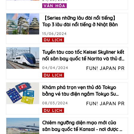
VĂN HÓA
【Series những lâu đài nổi tiếng】
Top 3 lâu đài nổi tiếng ở Nhật Bản
15/06/2024
DU LỊCH
Tuyến tàu cao tốc Keisei Skyliner kết
nối sân bay quốc tế Narita và thủ đ
…
04/04/2024
FUN! JAPAN PR
DU LỊCH
Khám phá trọn vẹn thủ đô Tokyo
bằng vé tàu điện ngầm Tokyo Su
…
08/03/2024
FUN! JAPAN PR
DU LỊCH
Chiêm ngưỡng diện mạo mới của
sân bay quốc tế Kansai - nơi được
…