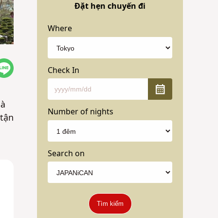
Đặt hẹn chuyến đi
Where
Check In
mà
Number of nights
 tận
Search on
Tìm kiếm