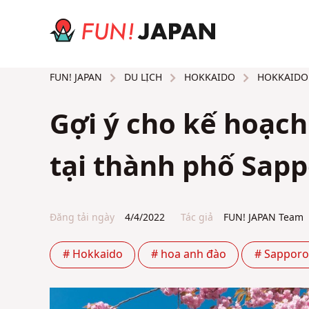
DU LỊCH
HOKKAIDO
HOKKAIDO
FUN! JAPAN
Gợi ý cho kế hoạc
tại thành phố Sap
Đăng tải ngày
4/4/2022
Tác giả
FUN! JAPAN Team
# Hokkaido
# hoa anh đào
# Sapporo