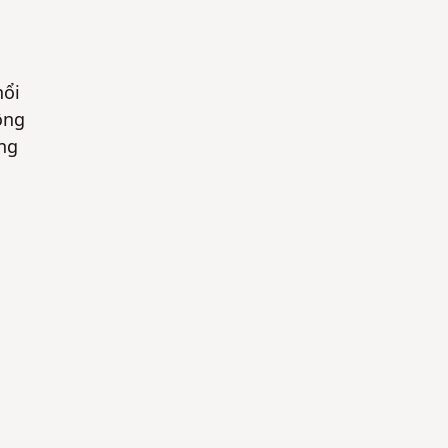
nổi
ông
ng