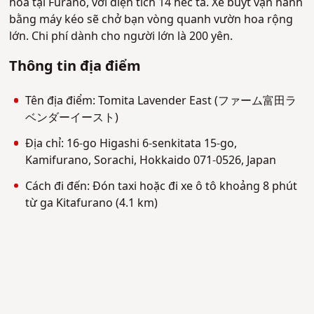
hoa tại Furano, với diện tích 14 héc ta. Xe buýt vận hành
bằng máy kéo sẽ chở bạn vòng quanh vườn hoa rộng
lớn. Chi phí dành cho người lớn là 200 yên.
Thông tin địa điểm
Tên địa điểm: Tomita Lavender East (ファーム富田ラ
ベンダーイースト)
Địa chỉ: 16-go Higashi 6-senkitata 15-go,
Kamifurano, Sorachi, Hokkaido 071-0526, Japan
Cách đi đến: Đón taxi hoặc đi xe ô tô khoảng 8 phút
từ ga Kitafurano (4.1 km)