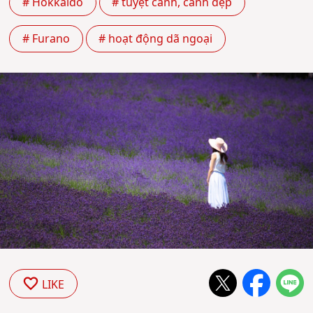
# Hokkaido
# tuyệt cảnh, cảnh đẹp
# Furano
# hoạt động dã ngoại
LIKE