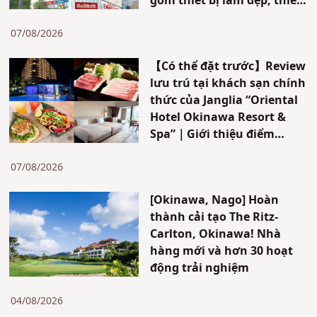
gồm thiết bị làm đẹp, thiết
bị nấu nướng và nhiều mặt
hàng khác. Có ưu đãi dành
07/08/2026
cho khách du lịch nước
【Có thể đặt trước】Review
ngoài đến Nhật Bản.
lưu trú tại khách sạn chính
thức của Janglia “Oriental
Hotel Okinawa Resort &
Spa”｜Giới thiệu điểm
tham quan mới & cách di
chuyển đến Janglia!
07/08/2026
[Okinawa, Nago] Hoàn
thành cải tạo The Ritz-
Carlton, Okinawa! Nhà
hàng mới và hơn 30 hoạt
động trải nghiệm
04/08/2026