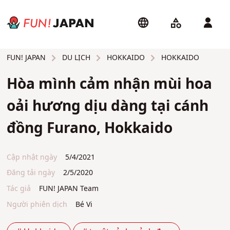
DU LỊCH
HOKKAIDO
HOKKAIDO
FUN! JAPAN
Hòa mình cảm nhận mùi hoa
oải hương dịu dàng tại cánh
đồng Furano, Hokkaido
Cập nhật ngày
5/4/2021
Đăng tải ngày
2/5/2020
Tác giả
FUN! JAPAN Team
Người phiên dịch
Bé Vi