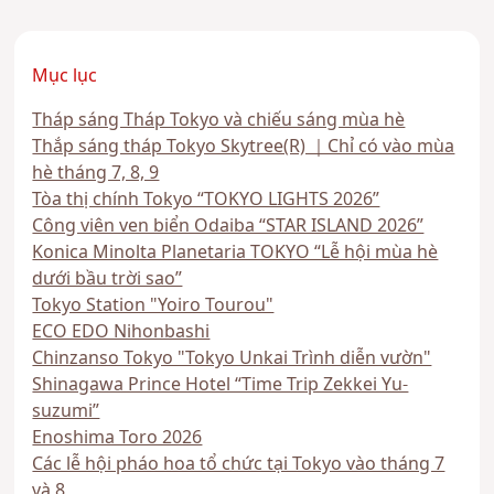
Mục lục
Tháp sáng Tháp Tokyo và chiếu sáng mùa hè
Thắp sáng tháp Tokyo Skytree(R) ｜Chỉ có vào mùa
hè tháng 7, 8, 9
Tòa thị chính Tokyo “TOKYO LIGHTS 2026”
Công viên ven biển Odaiba “STAR ISLAND 2026”
Konica Minolta Planetaria TOKYO “Lễ hội mùa hè
dưới bầu trời sao”
Tokyo Station "Yoiro Tourou"
ECO EDO Nihonbashi
Chinzanso Tokyo "Tokyo Unkai Trình diễn vườn"
Shinagawa Prince Hotel “Time Trip Zekkei Yu-
suzumi”
Enoshima Toro 2026
Các lễ hội pháo hoa tổ chức tại Tokyo vào tháng 7
và 8