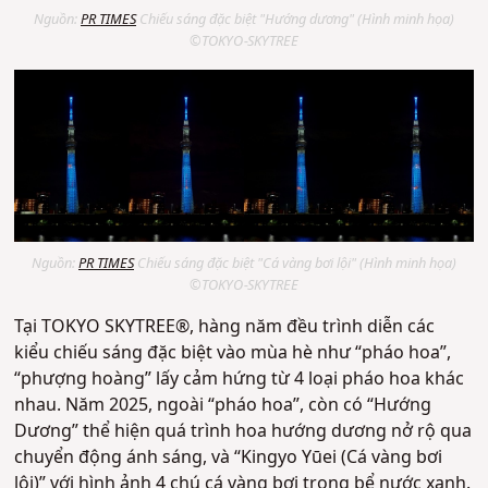
Nguồn:
PR TIMES
Chiếu sáng đặc biệt "Hướng dương" (Hình minh họa)
©TOKYO-SKYTREE
Nguồn:
PR TIMES
Chiếu sáng đặc biệt "Cá vàng bơi lội" (Hình minh họa)
©TOKYO-SKYTREE
Tại TOKYO SKYTREE®, hàng năm đều trình diễn các
kiểu chiếu sáng đặc biệt vào mùa hè như “pháo hoa”,
“phượng hoàng” lấy cảm hứng từ 4 loại pháo hoa khác
nhau. Năm 2025, ngoài “pháo hoa”, còn có “Hướng
Dương” thể hiện quá trình hoa hướng dương nở rộ qua
chuyển động ánh sáng, và “Kingyo Yūei (Cá vàng bơi
lội)” với hình ảnh 4 chú cá vàng bơi trong bể nước xanh.