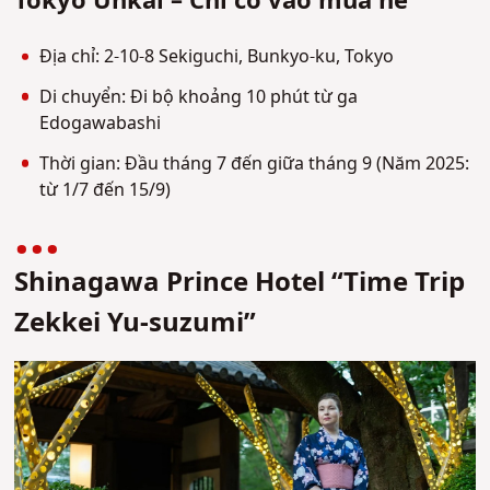
Tokyo Unkai – Chỉ có vào mùa hè
Địa chỉ: 2-10-8 Sekiguchi, Bunkyo-ku, Tokyo
Di chuyển: Đi bộ khoảng 10 phút từ ga
Edogawabashi
Thời gian: Đầu tháng 7 đến giữa tháng 9 (Năm 2025:
từ 1/7 đến 15/9)
Shinagawa Prince Hotel “Time Trip
Zekkei Yu-suzumi”