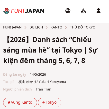
DU LỊCH
KANTO
THỦ ĐÔ TOKYO
FUN! JAPAN
【2026】Danh sách “Chiếu
sáng mùa hè” tại Tokyo｜Sự
kiện đêm tháng 5, 6, 7, 8
Đăng tải ngày
14/5/2026
Tác giả
横山 ゆかり/ Yukari Yokoyama
Người phiên dịch
Tran Tran
# vùng Kanto
# Tokyo