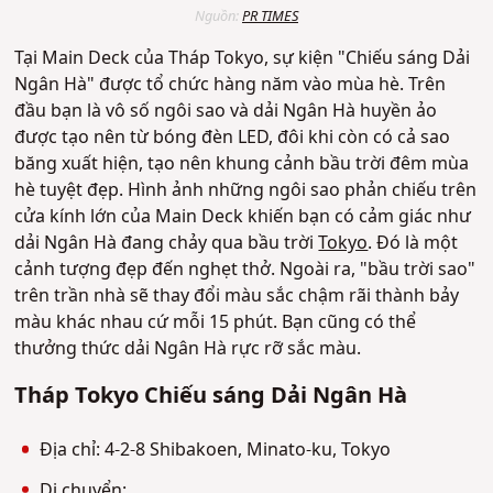
Nguồn:
PR TIMES
Tại Main Deck của Tháp Tokyo, sự kiện "Chiếu sáng Dải
Ngân Hà" được tổ chức hàng năm vào mùa hè. Trên
đầu bạn là vô số ngôi sao và dải Ngân Hà huyền ảo
được tạo nên từ bóng đèn LED, đôi khi còn có cả sao
băng xuất hiện, tạo nên khung cảnh bầu trời đêm mùa
hè tuyệt đẹp. Hình ảnh những ngôi sao phản chiếu trên
cửa kính lớn của Main Deck khiến bạn có cảm giác như
dải Ngân Hà đang chảy qua bầu trời
Tokyo
. Đó là một
cảnh tượng đẹp đến nghẹt thở. Ngoài ra, "bầu trời sao"
trên trần nhà sẽ thay đổi màu sắc chậm rãi thành bảy
màu khác nhau cứ mỗi 15 phút. Bạn cũng có thể
thưởng thức dải Ngân Hà rực rỡ sắc màu.
Tháp Tokyo Chiếu sáng Dải Ngân Hà
Địa chỉ: 4-2-8 Shibakoen, Minato-ku, Tokyo
Di chuyển: